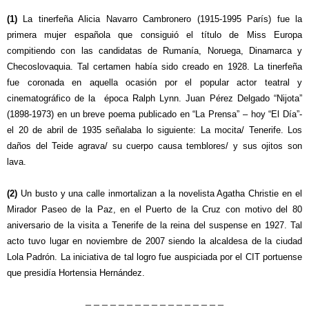
(1)
La tinerfeña Alicia Navarro Cambronero (1915-1995 París) fue la
primera mujer española que consiguió el título de Miss Europa
compitiendo con las candidatas de Rumanía, Noruega, Dinamarca y
Checoslovaquia. Tal certamen había sido creado en 1928. La tinerfeña
fue coronada en aquella ocasión por el popular actor teatral y
cinematográfico de la época Ralph Lynn. Juan Pérez Delgado “Nijota”
(1898-1973) en un breve poema publicado en “La Prensa” – hoy “El Día”-
el 20 de abril de 1935 señalaba lo siguiente: La mocita/ Tenerife. Los
daños del Teide agrava/ su cuerpo causa temblores/ y sus ojitos son
lava.
(2)
Un busto y una calle inmortalizan a la novelista Agatha Christie en el
Mirador Paseo de la Paz, en el Puerto de la Cruz con motivo del 80
aniversario de la visita a Tenerife de la reina del suspense en 1927. Tal
acto tuvo lugar en noviembre de 2007 siendo la alcaldesa de la ciudad
Lola Padrón. La iniciativa de tal logro fue auspiciada por el CIT portuense
que presidía Hortensia Hernández.
– – – – – – – – – – – – – – – – –