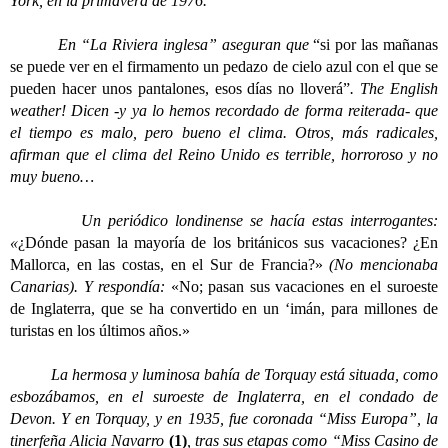
York, en la primavera de 1976.
En “La Riviera inglesa” aseguran que
“si por las mañanas
se puede ver en el firmamento un pedazo de cielo azul con el que se
pueden hacer unos pantalones, esos días no lloverá”
. The English
weather! Dicen -y ya lo hemos recordado de forma reiterada- que
el tiempo es malo, pero bueno el clima. Otros, más radicales,
afirman que el clima del Reino Unido es terrible, horroroso y no
muy bueno…
Un periódico londinense se hacía estas interrogantes:
«
¿Dónde pasan la mayoría de los británicos sus vacaciones? ¿En
Mallorca, en las costas, en el Sur de Francia?»
(No mencionaba
Canarias). Y respondía:
«No; pasan sus vacaciones en el suroeste
de Inglaterra, que se ha convertido en un ‘imán, para millones de
turistas en los últimos años.»
La hermosa y luminosa bahía de Torquay está situada, como
esbozábamos, en el suroeste de Inglaterra, en el condado de
Devon. Y en Torquay, y en 1935, fue coronada “Miss Europa”, la
tinerfeña Alicia Navarro
(1)
, tras sus etapas como “Miss Casino de