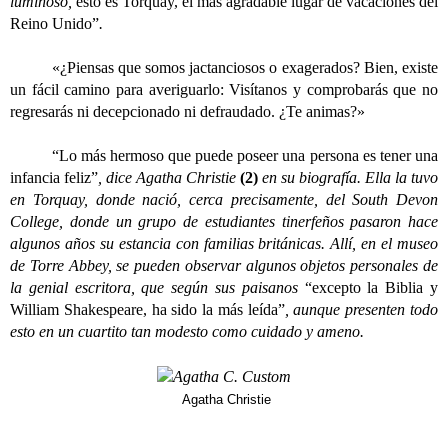
luminoso,
esto es Torquay, el más agradable lugar de vacaciones del
Reino Unido”
.
«¿Piensas que somos jactanciosos o exagerados? Bien, existe
un fácil camino para averiguarlo: Visítanos y comprobarás que no
regresarás ni decepcionado ni defraudado. ¿Te animas?»
“Lo más hermoso que puede poseer una persona es tener una
infancia feliz”
, dice Agatha Christie
(2)
en su biografía. Ella la tuvo
en Torquay, donde nació, cerca precisamente, del South Devon
College, donde un grupo de estudiantes tinerfeños pasaron hace
algunos años su estancia con familias británicas. Allí, en el museo
de Torre Abbey, se pueden observar algunos objetos personales de
la genial escritora, que según sus paisanos
“excepto la Biblia y
William Shakespeare, ha sido la más leída”
, aunque presenten todo
esto en un cuartito tan modesto como cuidado y ameno.
Agatha Christie