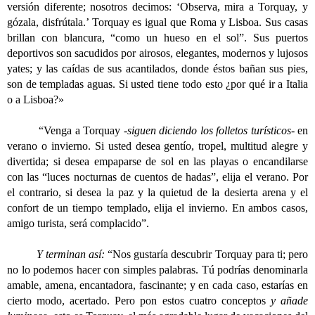
versión diferente; nosotros decimos: ‘Observa, mira a Torquay, y
gózala, disfrútala.’ Torquay es igual que Roma y Lisboa. Sus casas
brillan con blancura, “como un hueso en el sol”. Sus puertos
deportivos son sacudidos por airosos, elegantes, modernos y lujosos
yates; y las caídas de sus acantilados, donde éstos bañan sus pies,
son de templadas aguas. Si usted tiene todo esto ¿por qué ir a Italia
o a Lisboa?»
“Venga a Torquay
-siguen diciendo los folletos turísticos-
en
verano o invierno. Si usted desea gentío, tropel, multitud alegre y
divertida; si desea empaparse de sol en las playas o encandilarse
con las “luces nocturnas de cuentos de hadas”, elija el verano. Por
el contrario, si desea la paz y la quietud de la desierta arena y el
confort de un tiempo templado, elija el invierno. En ambos casos,
amigo turista, será complacido”.
Y terminan así:
“Nos gustaría descubrir Torquay para ti; pero
no lo podemos hacer con simples palabras. Tú podrías denominarla
amable, amena, encantadora, fascinante; y en cada caso, estarías en
cierto modo, acertado. Pero pon estos cuatro conceptos
y añade