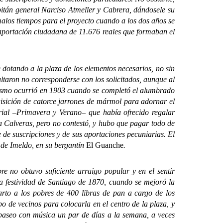
itán general Narciso Atmeller y Cabrera, dándosele su
malos tiempos para el proyecto cuando a los dos años se
 aportación ciudadana de 11.676 reales que formaban el
otando a la plaza de los elementos necesarios, no sin
ltaron no corresponderse con los solicitados, aunque al
 mismo ocurrió en 1903 cuando se completó el alumbrado
quisición de catorce jarrones de mármol para adornar el
rial –Primavera y Verano– que había ofrecido regalar
 Calveras, pero no contestó, y hubo que pagar todo de
 de suscripciones y de sus aportaciones pecuniarias. El
 de Imeldo, en su bergantín
El Guanche
.
e no obtuvo suficiente arraigo popular y en el sentir
a festividad de Santiago de 1870, cuando se mejoró la
arto a los pobres de 400 libras de pan a cargo de los
po de vecinos para colocarla en el centro de la plaza, y
 paseo con música un par de días a la semana, a veces