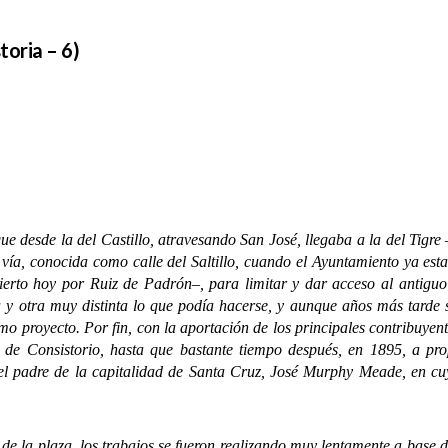
toria – 6)
esde la del Castillo, atravesando San José, llegaba a la del Tigre
 vía, conocida como calle del Saltillo, cuando el Ayuntamiento ya est
ierto hoy por Ruiz de Padrón–, para limitar y dar acceso al antiguo 
y otra muy distinta lo que podía hacerse, y aunque años más tarde s
o proyecto. Por fin, con la aportación de los principales contribuyen
 de Consistorio, hasta que bastante tiempo después, en 1895, a pr
el padre de la capitalidad de Santa Cruz, José Murphy Meade, en c
 plaza, los trabajos se fueron realizando muy lentamente a base de 