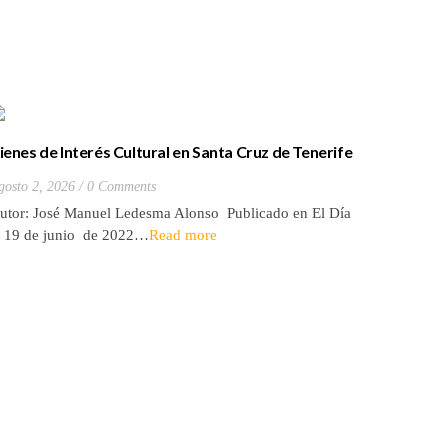
ienes de Interés Cultural en Santa Cruz de Tenerife
La batall
20) Hacienda de Las Palmas de Anaga
y que Lo
gosto 2, 2026
0 Comments
Julio 27, 2
utor: José Manuel Ledesma Alonso Publicado en El Día
Autora: El
l 19 de junio de 2022…
Read more
de 2026* 