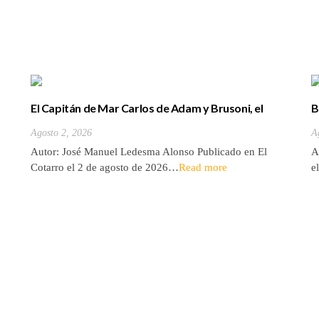
El Capitán de Mar Carlos de Adam y Brusoni, el
B
único tinerfeño que departió con Horacio Nelson.
(
Agosto 2, 2026
A
Autor: José Manuel Ledesma Alonso Publicado en El
A
Cotarro el 2 de agosto de 2026…
Read more
e