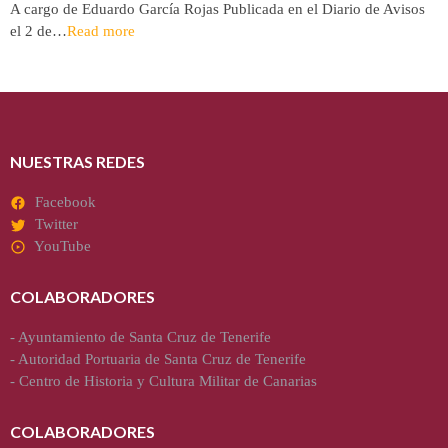
A cargo de Eduardo García Rojas Publicada en el Diario de Avisos
el 2 de…
Read more
NUESTRAS REDES
Facebook
Twitter
YouTube
COLABORADORES
-
Ayuntamiento de Santa Cruz de Tenerife
-
Autoridad Portuaria de Santa Cruz de Tenerife
-
Centro de Historia y Cultura Militar de Canarias
COLABORADORES