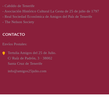
-
Cabildo de Tenerife
-
Asociación Histórico Cultural La Gesta de 25 de julio de 1797
-
Real Sociedad Económica de Amigos del País de Tenerife
-
The Nelson Society
CONTACTO
Envíos Postales:
Tertulia Amigos del 25 de Julio.
C/ Ruíz de Padrón, 3 · 38002
Santa Cruz de Tenerife
info@amigos25julio.com