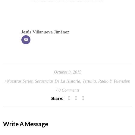
– – – – – – – – – – – – – – – – – – – –
Jesús Villanueva Jiménez
Octubre 9, 2015
Nuestras Series
,
Secuencias De La Historia
,
Tertulia, Radio Y Television
0 Comments
Share:
Write A Message