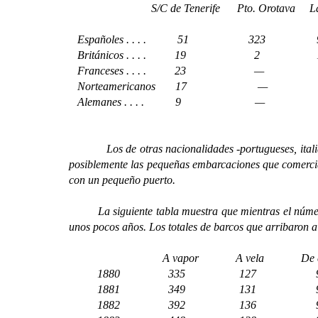
S/C de Tenerife Pto. Orotava Las Pal
Españoles . . . . 51 
Británicos . . . .
Franceses . . . .
Norteamericanos
Alemanes . . . .
Los de otras nacionalidades -portugueses, italianos
posiblemente las pequeñas embarcaciones que comerciab
con un pequeño puerto.
La siguiente tabla muestra que mientras el número d
unos pocos años. Los totales de barcos que arribaron a
A vapor A vela De cabot
1880
335
127
90
1881
349
131
93
1882
392
136
96