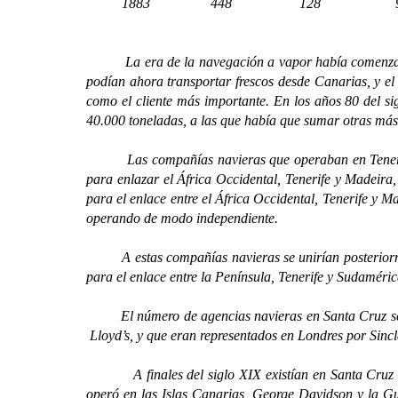
1883
448
128
90
La era de la navegación a vapor había comenzado con
podían ahora transportar frescos desde Canarias, y el
como el cliente más importante. En los años 80 del s
40.000 toneladas, a las que había que sumar otras más
Las compañías navieras que operaban en Tenerife en
para enlazar el África Occidental, Tenerife y Madeir
para el enlace entre el África Occidental, Tenerife y
operando de modo independiente.
A estas compañías navieras se unirían posteriorment
para el enlace entre la Península, Tenerife y Sudaméric
El número de agencias navieras en Santa Cruz se inc
Lloyd’s, y que eran representados en Londres por Sinc
A finales del siglo XIX existían en Santa Cruz tre
operó en las Islas Canarias, George Davidson y la Gu