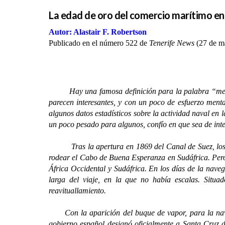
La edad de oro del comercio marítimo en
Autor: Alastair F. Robertson
Publicado en el número 522 de
Tenerife News
(27 de ma
Hay una famosa definición para la palabra “ment
parecen interesantes, y con un poco de esfuerzo menta
algunos datos estadísticos sobre la actividad naval en 
un poco pesado para algunos, confío en que sea de inte
Tras la apertura en 1869 del Canal de Suez, los ba
rodear el Cabo de Buena Esperanza en Sudáfrica. Pero a
África Occidental y Sudáfrica. En los días de la naveg
larga del viaje, en la que no había escalas. Situad
reavituallamiento.
Con la aparición del buque de vapor, para la naveg
gobierno español designó oficialmente a Santa Cruz d