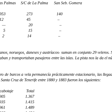
mas S/C de La Palma San Seb. Gomera
323 953 273 140
 19 2 12 45 –
 23 — — 20 –
 17 — 5 15 –
 9 — 2 14 –
, noruegos, daneses y austríacos- suman en conjunto 29 veleros. Si
an y transportaban pasajeros entre las islas. La pista nos la da el
e barcos a vela permanecía prácticamente estacionario, las llegad
 Santa Cruz de Tenerife entre 1880 y 1883 fueron los siguientes:
aje Total
5
1.367
5
1.415
1
1.489