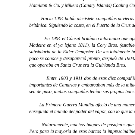
Hamilton & Co. y Millers (Canary Islands) Coaling Co
Hacia 1904 había diecisiete compañías navieras regis
británica. Siguiendo la costa, en el Puerto de la Cruz
En 1904 el Cónsul británico informaba que ope
Madeira en el ya lejano 1811), la Cory Bros. (establ
subsidiaria de la Elder Dempster. De las totalmente b
poco se conoce y desapareció pronto, después de 190
que operaba en Santa Cruz era la Guirlanda Bros.
Entre 1903 y 1911 dos de esas diez compañías se re
importantes de Canarias y embarcaban más de la mitad 
sea de paso, ambas compañías tenían sus propios banc
La Primera Guerra Mundial afectó de una manera drást
enseguida el mundo del poder del vapor, con lo que la é
Naturalmente, muchos buques de pasajeros que surcab
Pero para la mayoría de esos barcos la imprescindibl