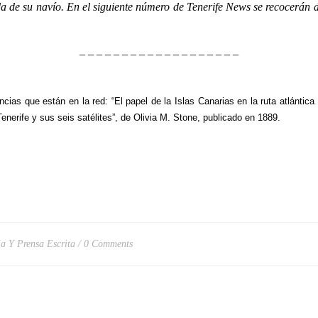
 de su navío. En el siguiente número de Tenerife News se recocerán d
– – – – – – – – – – – – – – – – – – –
ias que están en la red: “El papel de la Islas Canarias en la ruta atlántica 
enerife y sus seis satélites”, de Olivia M. Stone, publicado en 1889.
ia Y Prensa Escrita
0 Comments