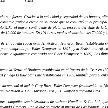
8
1.484
 fuerza. Gracias a la velocidad y seguridad de los buques, aliment
 comercio frutícola creció de tal modo que se convirtió en el princip
iglo XIX, el mayor contingente de plátanos procedía del Valle de la
 de 12.000 de tomates. En 1914 esos totales alcanzaban las 70.000 y 1
 aquella época eran H. Wolfson, Harrison Bros., (establecida en 1
a, pero comprada por Elder Dempster en 1891), y la British and Afric
 Madeira, e igualmente comprada por Elder Dempster in 1889). Las últi
e la Yeoward Brothers (establecida en el Puerto de la Cruz en 1898
a) y luego la Blue Star Line (establecida en 1909, también para el enla
rementó al incluir Cory Bros., Elder Dempster (establecida en 188
lair, Hamilton & Co., Harrison Bros.), H. Wolfson y Yeoward Bros.
s compañías suministradoras de carbón: Hamilton & Co. Ltd., que
irlanda Brothers. Por lo que se refiere al puerto de Las Palmas, las