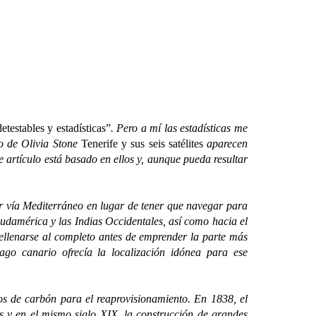
etestables y estadísticas”
. Pero a mí las estadísticas me
ro de Olivia Stone
Tenerife y sus seis satélites
aparecen
e artículo está basado en ellos y, aunque pueda resultar
vía Mediterráneo en lugar de tener que navegar para
Sudamérica y las Indias Occidentales, así como hacia el
 rellenarse al completo antes de emprender la parte más
lago canario ofrecía la localización idónea para ese
 de carbón para el reaprovisionamiento. En 1838, el
s y en el mismo siglo XIX, la construcción de grandes