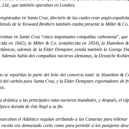
. Ltd., que también operaban en Londres.
tradas en Santa Cruz, dieciséis de las cuales eran anglo-españolas,
 además de la Yeoward Brothers también estaba presente la Miller & Co.
raban en Santa Cruz
“cinco importantes compañías carboneras”
, que
ecida en 1842), la Miller & Co. (establecida en 1854), la Hamilton &
ritánicas, además de la Elder Dempster, existía también la Goerge Da
4. Además había dos compañías navieras alemanas, la Deustche Kohle
partían la parte del león del comercio total: la Hamilton & Co.,
del carbón para Santa Cruz, y la Elder Dempster, exportadores de fr
os.
ica a las principales rutas navieras mundiales, y después, el rápi
poca dorada de éste llegó a su fin.
an el Atlántico seguían arribando a las Canarias para rellenar su
e escala era demasiado corta como para permitir a los pasajeros dese