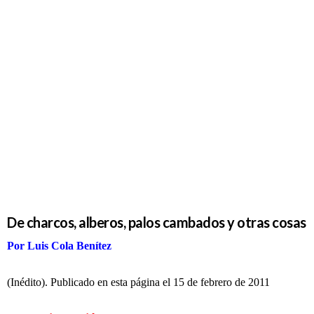
De charcos,
alberos,
palos
cambados y
otras cosas
De charcos, alberos, palos cambados y otras cosas
Por Luis Cola Benítez
(Inédito). Publicado en esta página el 15 de febrero de 2011