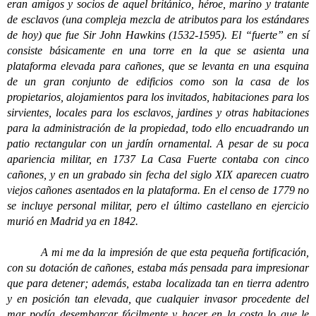
eran amigos y socios de aquel británico, héroe, marino y tratante
de esclavos (una compleja mezcla de atributos para los estándares
de hoy) que fue Sir John Hawkins (1532-1595). El “fuerte” en sí
consiste básicamente en una torre en la que se asienta una
plataforma elevada para cañones, que se levanta en una esquina
de un gran conjunto de edificios como son la casa de los
propietarios, alojamientos para los invitados, habitaciones para los
sirvientes, locales para los esclavos, jardines y otras habitaciones
para la administración de la propiedad, todo ello encuadrando un
patio rectangular con un jardín ornamental. A pesar de su poca
apariencia militar, en 1737 La Casa Fuerte contaba con cinco
cañones, y en un grabado sin fecha del siglo XIX aparecen cuatro
viejos cañones asentados en la plataforma. En el censo de 1779 no
se incluye personal militar, pero el último castellano en ejercicio
murió en Madrid ya en 1842.
A mi me da la impresión de que esta pequeña fortificación,
con su dotación de cañones, estaba más pensada para impresionar
que para detener; además, estaba localizada tan en tierra adentro
y en posición tan elevada, que cualquier invasor procedente del
mar podía desembarcar fácilmente y hacer en la costa lo que le