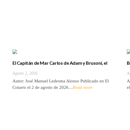
El Capitán de Mar Carlos de Adam y Brusoni, el
B
único tinerfeño que departió con Horacio Nelson.
(
Agosto 2, 2026
A
Autor: José Manuel Ledesma Alonso Publicado en El
A
Cotarro el 2 de agosto de 2026…
Read more
e