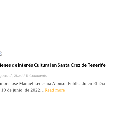
ienes de Interés Cultural en Santa Cruz de Tenerife
La batall
20) Hacienda de Las Palmas de Anaga
y que Lo
gosto 2, 2026
0 Comments
Julio 27, 2
utor: José Manuel Ledesma Alonso Publicado en El Día
Autora: El
l 19 de junio de 2022…
Read more
de 2026* 