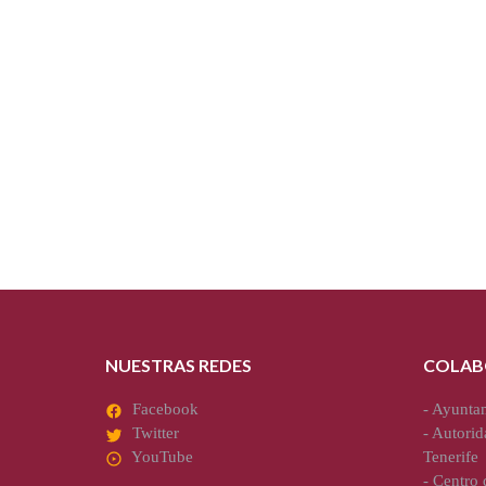
NUESTRAS REDES
COLAB
Facebook
-
Ayuntam
Twitter
-
Autorid
YouTube
Tenerife
-
Centro d