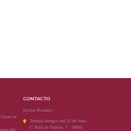
CONTACTO
Envíos Postales:
 Gesta de
Tertulia Amigos del 25 de Julio.
C/ Ruíz de Padrón, 3 · 38002
igos del