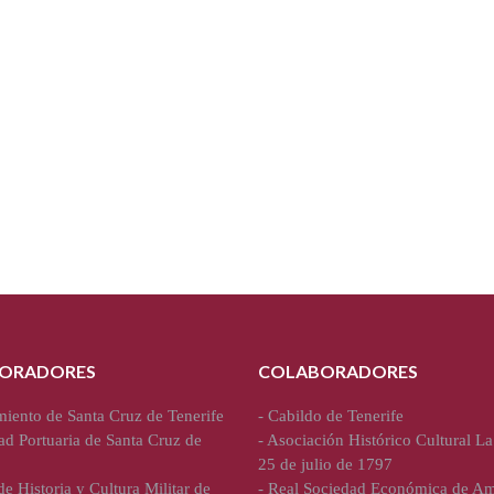
ORADORES
COLABORADORES
iento de Santa Cruz de Tenerife
-
Cabildo de Tenerife
ad Portuaria de Santa Cruz de
-
Asociación Histórico Cultural La
25 de julio de 1797
e Historia y Cultura Militar de
-
Real Sociedad Económica de Am