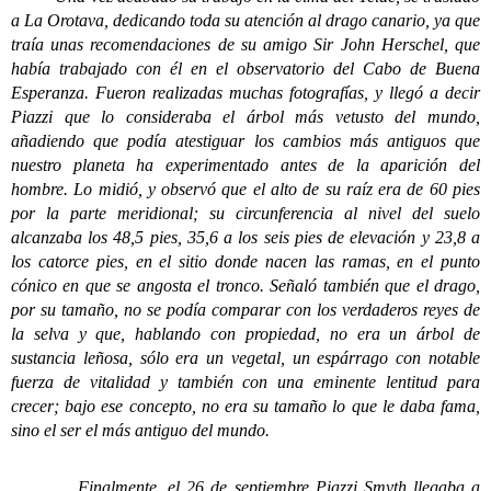
a La Orotava, dedicando toda su atención al drago canario, ya que
traía unas recomendaciones de su amigo Sir John Herschel, que
había trabajado con él en el observatorio del Cabo de Buena
Esperanza. Fueron realizadas muchas fotografías, y llegó a decir
Piazzi que lo consideraba el árbol más vetusto del mundo,
añadiendo que podía atestiguar los cambios más antiguos que
nuestro planeta ha experimentado antes de la aparición del
hombre. Lo midió, y observó que el alto de su raíz era de 60 pies
por la parte meridional; su circunferencia al nivel del suelo
alcanzaba los 48,5 pies, 35,6 a los seis pies de elevación y 23,8 a
los catorce pies, en el sitio donde nacen las ramas, en el punto
cónico en que se angosta el tronco. Señaló también que el drago,
por su tamaño, no se podía comparar con los verdaderos reyes de
la selva y que, hablando con propiedad, no era un árbol de
sustancia leñosa, sólo era un vegetal, un espárrago con notable
fuerza de vitalidad y también con una eminente lentitud para
crecer; bajo ese concepto, no era su tamaño lo que le daba fama,
sino el ser el más antiguo del mundo.
Finalmente, el 26 de septiembre Piazzi Smyth llegaba a