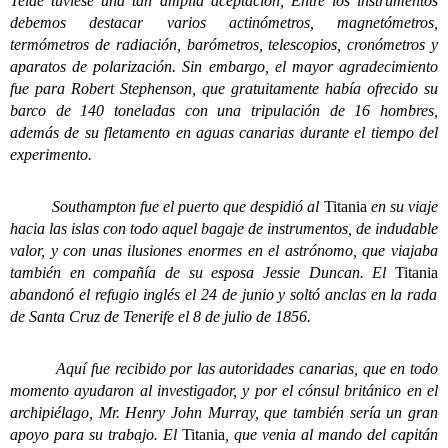
Teide tuviese una tan amplia aceptación, Entre los instrumentos
debemos destacar varios actinómetros, magnetómetros,
termómetros de radiación, barómetros, telescopios, cronómetros y
aparatos de polarización. Sin embargo, el mayor agradecimiento
fue para Robert Stephenson, que gratuitamente había ofrecido su
barco de 140 toneladas con una tripulación de 16 hombres,
además de su fletamento en aguas canarias durante el tiempo del
experimento.
Southampton fue el puerto que despidió al
Titania
en su viaje
hacia las islas con todo aquel bagaje de instrumentos, de indudable
valor, y con unas ilusiones enormes en el astrónomo, que viajaba
también en compañía de su esposa Jessie Duncan. El
Titania
abandonó el refugio inglés el 24 de junio y soltó anclas en la rada
de Santa Cruz de Tenerife el 8 de julio de 1856.
Aquí fue recibido por las autoridades canarias, que en todo
momento ayudaron al investigador, y por el cónsul británico en el
archipiélago, Mr. Henry John Murray, que también sería un gran
apoyo para su trabajo. El
Titania
, que venia al mando del capitán