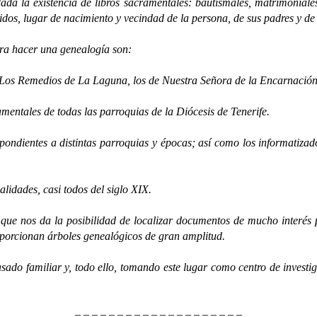
 existencia de libros sacramentales: bautismales, matrimoniales y
idos, lugar de nacimiento y vecindad de la persona, de sus padres y de
 hacer una genealogía son:
s Remedios de La Laguna, los de Nuestra Señora de la Encarnación de
amentales de todas las parroquias de la Diócesis de Tenerife.
spondientes a distintas parroquias y épocas; así como los informatiza
alidades, casi todos del siglo XIX.
que nos da la posibilidad de localizar documentos de mucho interés p
oporcionan árboles genealógicos de gran amplitud.
amiliar y, todo ello, tomando este lugar como centro de investiga
– – – – – – – – – – – – – – – – – – – –