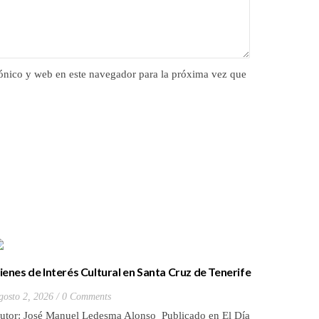
ónico y web en este navegador para la próxima vez que
ienes de Interés Cultural en Santa Cruz de Tenerife
La batall
20) Hacienda de Las Palmas de Anaga
y que Lo
gosto 2, 2026
0 Comments
Julio 27, 2
utor: José Manuel Ledesma Alonso Publicado en El Día
Autora: El