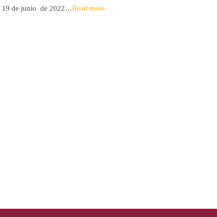
l 19 de junio de 2022…
Read more
de 2026* 