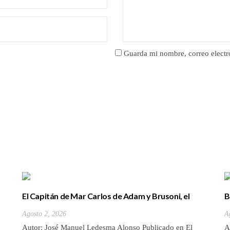
Guarda mi nombre, correo electr
El Capitán de Mar Carlos de Adam y Brusoni, el
B
único tinerfeño que departió con Horacio Nelson.
(
Agosto 2, 2026
A
Autor: José Manuel Ledesma Alonso Publicado en El
A