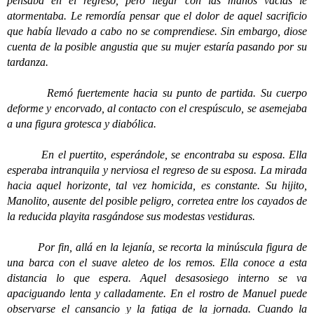
pensaba en el regreso, pero llegar con las manos vacías le
atormentaba. Le remordía pensar que el dolor de aquel sacrificio
que había llevado a cabo no se comprendiese. Sin embargo, diose
cuenta de la posible angustia que su mujer estaría pasando por su
tardanza.
Remó fuertemente hacia su punto de partida. Su cuerpo
deforme y encorvado, al contacto con el crespúsculo, se asemejaba
a una figura grotesca y diabólica.
En el puertito, esperándole, se encontraba su esposa. Ella
esperaba intranquila y nerviosa el regreso de su esposa. La mirada
hacia aquel horizonte, tal vez homicida, es constante. Su hijito,
Manolito, ausente del posible peligro, corretea entre los cayados de
la reducida playita rasgándose sus modestas vestiduras.
Por fin, allá en la lejanía, se recorta la minúscula figura de
una barca con el suave aleteo de los remos. Ella conoce a esta
distancia lo que espera. Aquel desasosiego interno se va
apaciguando lenta y calladamente. En el rostro de Manuel puede
observarse el cansancio y la fatiga de la jornada. Cuando la