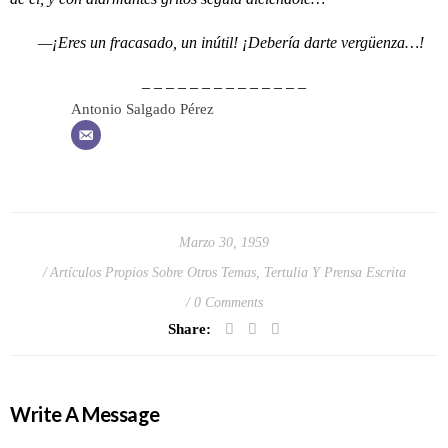
—¡Eres un fracasado, un inútil! ¡Debería darte vergüenza…!
– – – – – – – – – – – – – –
Antonio Salgado Pérez
Marzo 30, 1959
Artículos Propios Sobre Otros Temas
,
Tertulia Y Prensa Escrita
0 Comments
Share:
Write A Message