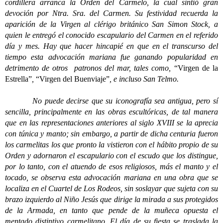
cordillera arranca la Orden del Carmelo, la cual sintió gran
devoción por Ntra. Sra. del Carmen. Su festividad recuerda la
aparición de la Virgen al clérigo británico San Simon Stock, a
quien le entregó el conocido escapulario del Carmen en el referido
día y mes. Hay que hacer hincapié en que en el transcurso del
tiempo esta advocación mariana fue ganando popularidad en
detrimento de otros patronos del mar, tales como,
“Virgen de la
Estrella”
,
“Virgen del Buenviaje”
, e incluso San Telmo.
No puede decirse que su iconografía sea antigua, pero sí
sencilla, principalmente en las obras escultóricas, de tal manera
que en las representaciones anteriores al siglo XVIII se la aprecia
con túnica y manto; sin embargo, a partir de dicha centuria fueron
los carmelitas los que pronto la vistieron con el hábito propio de su
Orden y adornaron el escapulario con el escudo que los distingue,
por lo tanto, con el atuendo de esos religiosos, más el manto y el
tocado, se observa esta advocación mariana en una obra que se
localiza en el Cuartel de Los Rodeos, sin soslayar que sujeta con su
brazo izquierdo al Niño Jesús que dirige la mirada a sus protegidos
de la Armada, en tanto que pende de la muñeca opuesta el
mentado distintivo carmelitano. El día de su fiesta se traslada la