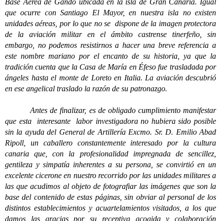
Base Aérea de Gando ubicada en la isla de Gran Canaria. Igual
que ocurre con Santiago El Mayor, en nuestra isla no existen
unidades aéreas, por lo que no se dispone de la imagen protectora
de la aviación militar en el ámbito castrense tinerfeño, sin
embargo, no podemos resistirnos a hacer una breve referencia a
este nombre mariano por el encanto de su historia, ya que la
tradición cuenta que la Casa de María en Éfeso fue trasladada por
ángeles hasta el monte de Loreto en Italia. La aviación descubrió
en ese angelical traslado la razón de su patronazgo.
Antes de finalizar, es de obligado cumplimiento manifestar
que esta interesante labor investigadora no hubiera sido posible
sin la ayuda del General de Artillería Excmo. Sr. D. Emilio Abad
Ripoll, un caballero constantemente interesado por la cultura
canaria que, con la profesionalidad impregnada de sencillez,
gentileza y simpatía inherentes a su persona, se convirtió en un
excelente cicerone en nuestro recorrido por las unidades militares a
las que acudimos al objeto de fotografiar las imágenes que son la
base del contenido de estas páginas, sin obviar al personal de los
distintos establecimientos y acuartelamientos visitados, a los que
damos las gracias por su receptiva acogida y colaboración