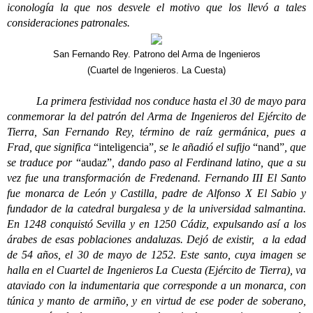
iconología la que nos desvele el motivo que los llevó a tales
consideraciones patronales.
San Fernando Rey. Patrono del Arma de Ingenieros
(Cuartel de Ingenieros. La Cuesta)
La primera festividad nos conduce hasta el 30 de mayo para
conmemorar la del patrón del Arma de Ingenieros del Ejército de
Tierra, San Fernando Rey, término de raíz germánica, pues a
Frad, que significa
“inteligencia”
, se le añadió el sufijo
“nand”
, que
se traduce por
“audaz”
, dando paso al Ferdinand latino, que a su
vez fue una transformación de Fredenand. Fernando III El Santo
fue monarca de León y Castilla, padre de Alfonso X El Sabio y
fundador de la catedral burgalesa y de la universidad salmantina.
En 1248 conquistó Sevilla y en 1250 Cádiz, expulsando así a los
árabes de esas poblaciones andaluzas. Dejó de existir, a la edad
de 54 años, el 30 de mayo de 1252. Este santo, cuya imagen se
halla en el Cuartel de Ingenieros La Cuesta (Ejército de Tierra), va
ataviado con la indumentaria que corresponde a un monarca, con
túnica y manto de armiño, y en virtud de ese poder de soberano,