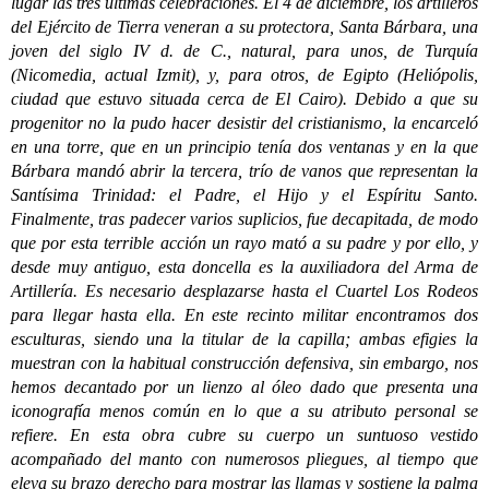
lugar las tres últimas celebraciones. El 4 de diciembre, los artilleros
del Ejército de Tierra veneran a su protectora, Santa Bárbara, una
joven del siglo IV d. de C., natural, para unos, de Turquía
(Nicomedia, actual Izmit), y, para otros, de Egipto (Heliópolis,
ciudad que estuvo situada cerca de El Cairo). Debido a que su
progenitor no la pudo hacer desistir del cristianismo, la encarceló
en una torre, que en un principio tenía dos ventanas y en la que
Bárbara mandó abrir la tercera, trío de vanos que representan la
Santísima Trinidad: el Padre, el Hijo y el Espíritu Santo.
Finalmente, tras padecer varios suplicios, fue decapitada, de modo
que por esta terrible acción un rayo mató a su padre y por ello, y
desde muy antiguo, esta doncella es la auxiliadora del Arma de
Artillería. Es necesario desplazarse hasta el Cuartel Los Rodeos
para llegar hasta ella. En este recinto militar encontramos dos
esculturas, siendo una la titular de la capilla; ambas efigies la
muestran con la habitual construcción defensiva, sin embargo, nos
hemos decantado por un lienzo al óleo dado que presenta una
iconografía menos común en lo que a su atributo personal se
refiere. En esta obra cubre su cuerpo un suntuoso vestido
acompañado del manto con numerosos pliegues, al tiempo que
eleva su brazo derecho para mostrar las llamas y sostiene la palma