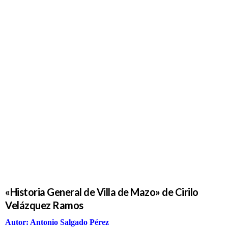
«Historia
General de
Villa de
Mazo» de
Cirilo
Velázquez
Ramos
«Historia General de Villa de Mazo» de Cirilo
Velázquez Ramos
Autor: Antonio Salgado Pérez