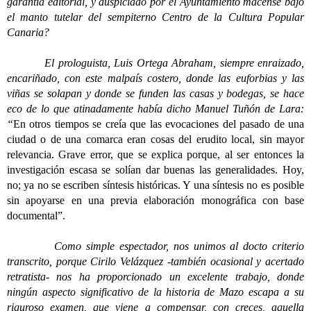
garantía editorial, y auspiciado por el Ayuntamiento macense bajo
el manto tutelar del sempiterno Centro de la Cultura Popular
Canaria?
El prologuista, Luis Ortega Abraham, siempre enraizado,
encariñado, con este malpaís costero, donde las euforbias y las
viñas se solapan y donde se funden las casas y bodegas, se hace
eco de lo que atinadamente había dicho Manuel Tuñón de Lara:
“
En otros tiempos se creía que las evocaciones del pasado de una
ciudad o de una comarca eran cosas del erudito local, sin mayor
relevancia. Grave error, que se explica porque, al ser entonces la
investigación escasa se solían dar buenas las generalidades. Hoy,
no; ya no se escriben síntesis históricas. Y una síntesis no es posible
sin apoyarse en una previa elaboración monográfica con base
documental”.
Como simple espectador, nos unimos al docto criterio
transcrito, porque Cirilo Velázquez -también ocasional y acertado
retratista- nos ha proporcionado un excelente trabajo, donde
ningún aspecto significativo de la historia de Mazo escapa a su
riguroso examen, que viene a compensar, con creces, aquella