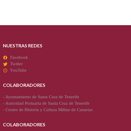
Autor: Valeriano Weyler González Publicado en el Diario de Avisos el 2
de julio de…
Read more
NUESTRAS REDES
Facebook
Twitter
YouTube
COLABORADORES
-
Ayuntamiento de Santa Cruz de Tenerife
-
Autoridad Portuaria de Santa Cruz de Tenerife
-
Centro de Historia y Cultura Militar de Canarias
COLABORADORES