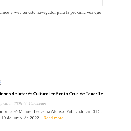
ónico y web en este navegador para la próxima vez que
ienes de Interés Cultural en Santa Cruz de Tenerife
La batall
20) Hacienda de Las Palmas de Anaga
y que Lo
gosto 2, 2026
0 Comments
Julio 27, 2
utor: José Manuel Ledesma Alonso Publicado en El Día
Autora: El
l 19 de junio de 2022…
Read more
de 2026* 