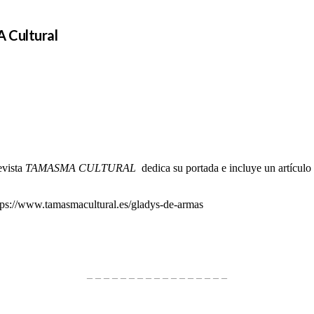
 Cultural
evista
TAMASMA CULTURAL
dedica su portada e incluye un artículo 
tps://www.tamasmacultural.es/gladys-de-armas
– – – – – – – – – – – – – – – – –