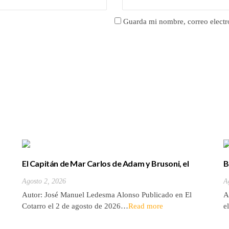
Guarda mi nombre, correo electr
El Capitán de Mar Carlos de Adam y Brusoni, el
B
único tinerfeño que departió con Horacio Nelson.
(
Agosto 2, 2026
A
Autor: José Manuel Ledesma Alonso Publicado en El
A
Cotarro el 2 de agosto de 2026…
Read more
e