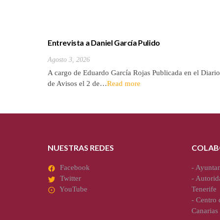
Entrevista a Daniel García Pulido
Agosto 3, 2026
A cargo de Eduardo García Rojas Publicada en el Diario
de Avisos el 2 de…
Read more
NUESTRAS REDES
COLAB
Facebook
-
Ayuntam
Twitter
-
Autorid
YouTube
Tenerife
-
Centro d
Canarias