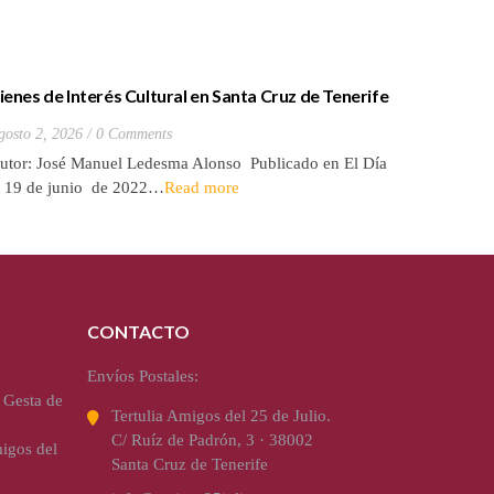
ienes de Interés Cultural en Santa Cruz de Tenerife
La batall
20) Hacienda de Las Palmas de Anaga
y que Lo
gosto 2, 2026
0 Comments
Julio 27, 2
utor: José Manuel Ledesma Alonso Publicado en El Día
Autora: El
l 19 de junio de 2022…
Read more
de 2026* 
CONTACTO
Envíos Postales:
 Gesta de
Tertulia Amigos del 25 de Julio.
C/ Ruíz de Padrón, 3 · 38002
igos del
Santa Cruz de Tenerife