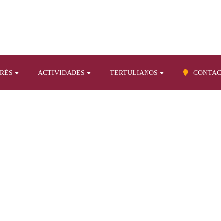
ERÉS
ACTIVIDADES
TERTULIANOS
CONTAC
BLOG
 propios sobre otros temas
Europa y la yihad o la cobarde política 