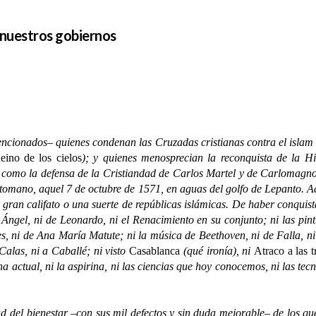
e nuestros gobiernos
dos– quienes condenan las Cruzadas cristianas contra el islam de 
eino de los cielos
); y quienes menosprecian la reconquista de la H
como la defensa de la Cristiandad de Carlos Martel y de Carlomagno; 
tomano, aquel 7 de octubre de 1571, en aguas del golfo de Lepanto. Aq
un gran califato o una suerte de repúblicas islámicas. De haber conquis
 Ángel, ni de Leonardo, ni el Renacimiento en su conjunto; ni las pi
es, ni de Ana María Matute; ni la música de Beethoven, ni de Falla, 
Calas, ni a Caballé; ni visto
Casablanca
(qué ironía), ni
Atraco a las t
ina actual, ni la aspirina, ni las ciencias que hoy conocemos, ni las tec
del bienestar –con sus mil defectos y sin duda mejorable– de los que