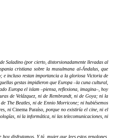
Saladino (por cierto, distorsionadamente llevadas al
ispania cristiana sobre la musulmana al-Ándalus, que
e incluso restan importancia a la gloriosa Victoria de
uellas gestas impidieron que Europa –la cuna cultural,
tado Europa el islam –piensa, reflexiona, imagina–, hoy
nturas de Velázquez, ni de Rembrandt, ni de Goya; ni la
ni de The Beatles, ni de Ennio Morricone; ni hubiésemos
res
, ni
Cinema Paraíso
, porque no existiría el cine, ni el
nologías, ni la informática, ni las telecomunicaciones, ni
 hoy disfrutamos. Y tú, mujer que lees estos renglones,