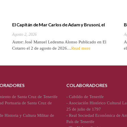
El Capitán de Mar Carlos de Adam y Brusoni, el
B
único tinerfeño que departió con Horacio Nelson.
(
Agosto 2, 2026
A
Autor: José Manuel Ledesma Alonso Publicado en El
A
Cotarro el 2 de agosto de 2026…
Read more
e
ORADORES
COLABORADORES
iento de Santa Cruz de Tenerife
-
Cabildo de Tenerife
ad Portuaria de Santa Cruz de
-
Asociación Histórico Cultural La
25 de julio de 1797
e Historia y Cultura Militar de
-
Real Sociedad Económica de Am
País de Tenerife