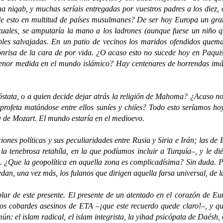
una niqab, y muchas seríais entregadas por vuestros padres a los di
de esto en multitud de países musulmanes? De ser hoy Europa un gran c
xuales, se amputaría la mano a los ladrones (aunque fuese un niño 
bles salvajadas. En un patio de vecinos los maridos ofendidos quema
onrisa de la cara de por vida. ¿O acaso esto no sucede hoy en Paquis
menor medida en el mundo islámico? Hay centenares de horrendas imá
, o a quien decide dejar atrás la religión de Mahoma? ¿Acaso no se p
profeta matándose entre ellos suníes y chiíes? Todo esto seríamos ho
 de Mozart. El mundo estaría en el medioevo.
es políticas y sus peculiaridades entre Rusia y Siria e Irán; las d
 tenebrosa retahíla, en la que podíamos incluir a Turquía–, y le dié
es. ¿Que la geopolítica en aquella zona es complicadísima? Sin duda
an, una vez más, los fulanos que dirigen aquella farsa universal, de la
 de este presente. El presente de un atentado en el corazón de Eur
os cobardes asesinos de ETA –¡que este recuerdo quede claro!–, y que
n: el islam radical, el islam integrista, la yihad psicópata de Daésh