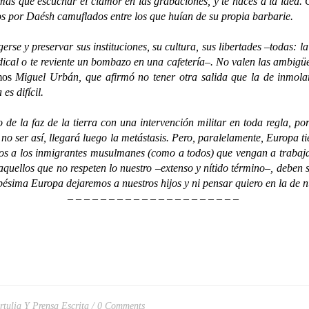
ás que escuchar el clamor en las grabaciones, y te haces a la idea. 
os por Daésh camuflados entre los que huían de su propia barbarie.
y preservar sus instituciones, su cultura, sus libertades –todas: la de
dical o te reviente un bombazo en una cafetería–. No valen las ambigüed
mos
Miguel Urbán, que afirmó no tener otra salida que la de inmolars
s difícil.
la faz de la tierra con una intervención militar en toda regla, por
o ser así, llegará luego la metástasis. Pero, paralelamente, Europa ti
tos a los inmigrantes musulmanes (como a todos) que vengan a trabaja
 aquellos que no respeten lo nuestro –extenso y nítido término–, deben 
ésima Europa dejaremos a nuestros hijos y ni pensar quiero en la de nu
– – – – – – – – – – – – – – – – – – – – –
rtulia Y Prensa Escrita
0 Comments