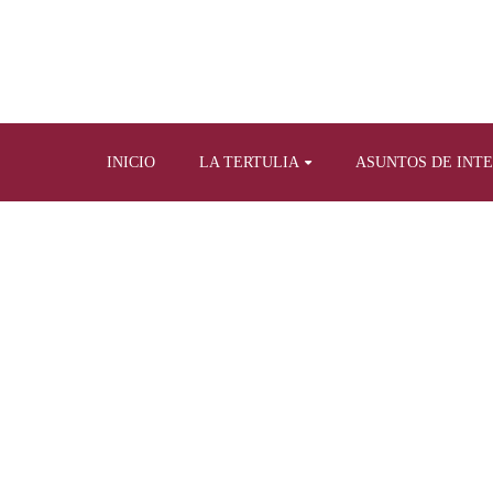
INICIO
LA TERTULIA
ASUNTOS DE INT
Home
Tertulia y prensa escrita
Artículos