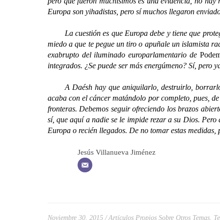
pero que fueron muchísimos es una evidencia, no hay m
Europa son yihadistas, pero sí muchos llegaron enviad
La cuestión es que Europa debe y tiene que protegerse 
miedo a que te pegue un tiro o apuñale un islamista ra
exabrupto del iluminado europarlamentario de
Pode
integrados. ¿Se puede ser más energúmeno? Sí, pero ya e
A Daésh hay que aniquilarlo, destruirlo, borrarlo de 
acaba con el cáncer matándolo por completo, pues, de n
fronteras. Debemos seguir ofreciendo los brazos abier
sí, que aquí a nadie se le impide rezar a su Dios. Pero
Europa o recién llegados. De no tomar estas medidas, p
Jesús Villanueva Jiménez
Noviembre 30, 2015
Artículos Propios Sobre Otros Temas
,
Te