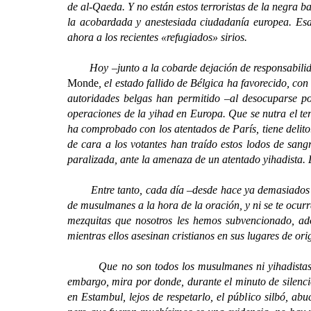
de al-Qaeda. Y no están estos terroristas de la negra b
la acobardada y anestesiada ciudadanía europea. Es
ahora a los recientes «refugiados» sirios.
Hoy –junto a la cobarde dejación de responsabilidad
Monde
, el estado fallido de Bélgica ha favorecido, co
autoridades belgas han permitido –al desocuparse por
operaciones de la yihad en Europa. Que se nutra el te
ha comprobado con los atentados de París, tiene delito
de cara a los votantes han traído estos lodos de sang
paralizada, ante la amenaza de un atentado yihadista. 
Entre tanto, cada día –desde hace ya demasiados año
de musulmanes a la hora de la oración, y ni se te ocurr
mezquitas que nosotros les hemos subvencionado, adoc
mientras ellos asesinan cristianos en sus lugares de o
Que no son todos los musulmanes ni yihadistas ni e
embargo, mira por donde, durante el minuto de silencio
en Estambul, lejos de respetarlo, el público silbó, ab