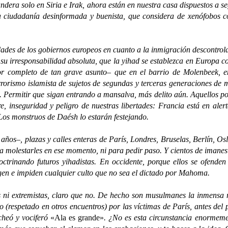
andera solo en Siria e Irak, ahora están en nuestra casa dispuestos a se
a ciudadanía desinformada y buenista, que considera de xenófobos c
es de los gobiernos europeos en cuanto a la inmigración descontrol
n su irresponsabilidad absoluta, que la yihad se establezca en Europa c
 completo de tan grave asunto– que en el barrio de Molenbeek, en l
rrorismo islamista de sujetos de segundas y terceras generaciones de 
. Permitir que sigan entrando a mansalva, más delito aún. Aquellos po
re, inseguridad y peligro de nuestras libertades: Francia está en ale
Los monstruos de Daésh lo estarán festejando.
s–, plazas y calles enteras de París, Londres, Bruselas, Berlín, O
a molestarles en ese momento, ni para pedir paso. Y cientos de imanes 
trinando futuros yihadistas. En occidente, porque ellos se ofenden 
rigen e impiden cualquier culto que no sea el dictado por Mahoma.
xtremistas, claro que no. De hecho son musulmanes la inmensa mayo
 (respetado en otros encuentros) por las víctimas de París, antes del p
ucheó y vociferó
«Ala es grande»
. ¿No es esta circunstancia enormeme