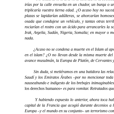
irías por la calle envuelta en un chador, un burqa o 
triplicaría vuestra tierna edad. ¿O acaso hoy no suce
plazas se lapidarían adúlteras, se ahorcarían homose
osada que condujese un vehículo, y tantas otras terri
rociarían el rostro con un ácido para arrancarles la s
Irak, Argelia, Sudán, Nigeria, Somalia; en mayor o 
nada.
¿Acaso no se condena a muerte en el Islam al apóstata
en el islam? ¿O no llevan desde la misma muerte del 
avance musulmán, la Europa de Platón, de Cervantes y
Sin duda, si metiéramos en una batidora las relacion
Saudí y los Emiratos Árabes –por no mencionar toda la
nauseabundo e indigesto de los brebajes inimaginabl
los derechos humanos»
es para vomitar. Retratados qued
Y habiendo expuesto lo anterior, ahora toca hablar
capital de la Francia que acogió durante decenios a l
Europa –y el mundo en su conjunto– un terrorismo comú