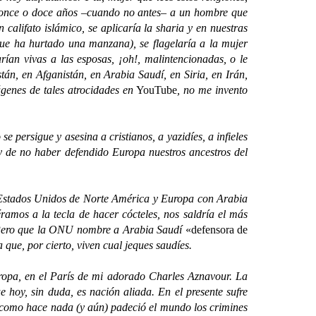
ez, once o doce años –cuando no antes– a un hombre que
alifato islámico, se aplicaría la sharia y en nuestras
que ha hurtado una manzana), se flagelaría a la mujer
rían vivas a las esposas, ¡oh!, malintencionadas, o le
tán, en Afganistán, en Arabia Saudí, en Siria, en Irán,
genes de tales atrocidades en
YouTube
, no me invento
ersigue y asesina a cristianos, a yazidíes, a infieles
y de no haber defendido Europa nuestros ancestros del
e Estados Unidos de Norte América y Europa con Arabia
ramos a la tecla de hacer cócteles, nos saldría el más
. Pero que la ONU nombre a Arabia Saudí
«defensora de
 que, por cierto, viven cual jeques saudíes.
opa, en el París de mi adorado Charles Aznavour. La
 hoy, sin duda, es nación aliada. En el presente sufre
, como hace nada (y aún) padeció el mundo los crimines