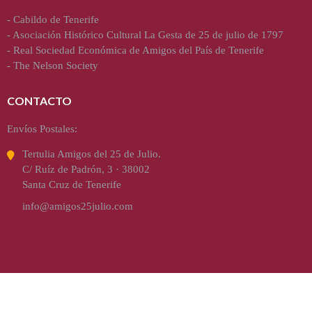
-
Cabildo de Tenerife
-
Asociación Histórico Cultural La Gesta de 25 de julio de 1797
-
Real Sociedad Económica de Amigos del País de Tenerife
-
The Nelson Society
CONTACTO
Envíos Postales:
Tertulia Amigos del 25 de Julio.
C/ Ruíz de Padrón, 3 · 38002
Santa Cruz de Tenerife
info@amigos25julio.com