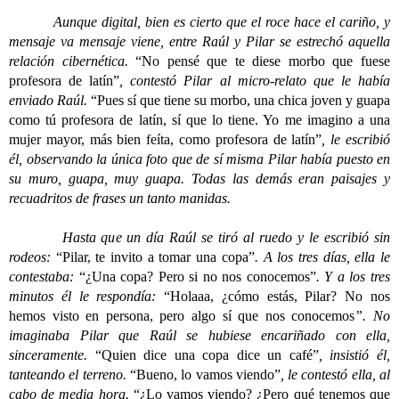
Aunque digital, bien es cierto que el roce hace el cariño, y
mensaje va mensaje viene, entre Raúl y Pilar se estrechó aquella
relación cibernética.
“No pensé que te diese morbo que fuese
profesora de latín”
, contestó Pilar al micro-relato que le había
enviado Raúl.
“Pues sí que tiene su morbo, una chica joven y guapa
como tú profesora de latín, sí que lo tiene. Yo me imagino a una
mujer mayor, más bien feíta, como profesora de latín”
, le escribió
él, observando la única foto que de sí misma Pilar había puesto en
su muro, guapa, muy guapa. Todas las demás eran paisajes y
recuadritos de frases un tanto manidas.
Hasta que un día Raúl se tiró al ruedo y le escribió sin
rodeos:
“Pilar, te invito a tomar una copa”
. A los tres días, ella le
contestaba:
“¿Una copa? Pero si no nos conocemos”
. Y a los tres
minutos él le respondía:
“Holaaa, ¿cómo estás, Pilar? No nos
hemos visto en persona, pero algo sí que nos conocemos
”. No
imaginaba Pilar que Raúl se hubiese encariñado con ella,
sinceramente.
“Quien dice una copa dice un café”
, insistió él,
tanteando el terreno.
“Bueno, lo vamos viendo”
, le contestó ella, al
cabo de media hora.
“¿Lo vamos viendo? ¿Pero qué tenemos que