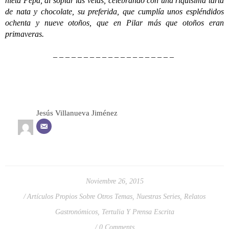
nieta Pepa, al soplar las velas, celebrando con una riquísima tarta
de nata y chocolate, su preferida, que cumplía unos espléndidos
ochenta y nueve otoños, que en Pilar más que otoños eran
primaveras.
– – – – – – – – – – – – – – – – – – – –
Jesús Villanueva Jiménez
Noviembre 26, 2015
Artículos Propios Sobre Otros Temas
,
Nuestras Series
,
Relatos
Gastronómicos
,
Tertulia Y Prensa Escrita
0 Comments