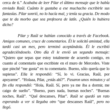
cerca de ti.”
Acababa de leer Pilar el último mensaje que le había
enviado Raúl. Cuánto le gustaba a ese muchacho escribirle sus
fantasías. Pilar sonrió, no lo hacía mal, y tenía su gracia. De modo
que te da morbo que sea profesora de latín. ¿Quién lo hubiera
dicho?
Pilar y Raúl se habían conocido a través de Facebook.
Amigos comunes, cruce de comentarios. Él le solicitó amistad, ella
tardó casi un mes, pero terminó aceptándola. Él le escribió
agradeciéndoselo. Otro día él le envió un segundo mensaje:
“Quiero que sepas que estoy totalmente de acuerdo contigo, en
cuanto al comentario que escribiste en el muro de Mercedes. Viste
que pinché “me gusta” en tu comentario. Bueno, sólo quería que lo
supieras”
. Ella le respondió:
“Sí, lo vi. Gracias, Raúl, por
apoyarme”
.
“Holaaa, Pilar, ¿estás ahí?”
. Pasaron unos minutos y al
fin ella respondió:
“Hola, Raúl. Sí, pero ya me iba a dormir, me
caigo de sueño”
.
“Bueno, pues nada, buenas noches”
.
“Buenas
noches, Raúl”
.
“Qué descanses, Pilar”
. Raúl se quedó un rato
esperando a ver si llegaba otro
“que descanses Raúl”
, pero no
llegó.