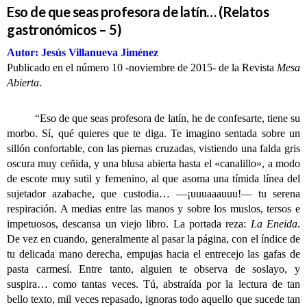
Eso de que seas profesora de latín… (Relatos
gastronómicos – 5)
Autor: Jesús Villanueva Jiménez
Publicado en el número 10 -noviembre de 2015- de la Revista
Mesa
Abierta
.
“Eso de que seas profesora de latín, he de confesarte, tiene su
morbo. Sí, qué quieres que te diga. Te imagino sentada sobre un
sillón confortable, con las piernas cruzadas, vistiendo una falda gris
oscura muy ceñida, y una blusa abierta hasta el «canalillo», a modo
de escote muy sutil y femenino, al que asoma una tímida línea del
sujetador azabache, que custodia… —¡uuuaaauuu!— tu serena
respiración. A medias entre las manos y sobre los muslos, tersos e
impetuosos, descansa un viejo libro. La portada reza:
La Eneida
.
De vez en cuando, generalmente al pasar la página, con el índice de
tu delicada mano derecha, empujas hacia el entrecejo las gafas de
pasta carmesí. Entre tanto, alguien te observa de soslayo, y
suspira… como tantas veces. Tú, abstraída por la lectura de tan
bello texto, mil veces repasado, ignoras todo aquello que sucede tan