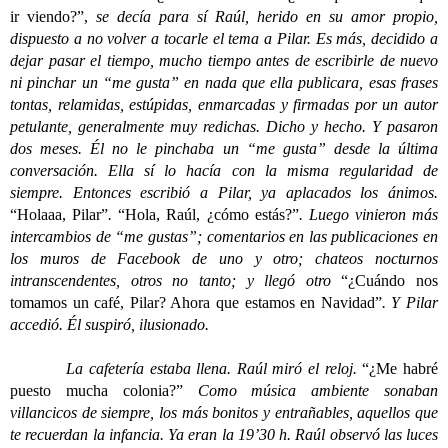
ir viendo?”,
se decía para sí Raúl, herido en su amor propio,
dispuesto a no volver a tocarle el tema a Pilar. Es más, decidido a
dejar pasar el tiempo, mucho tiempo antes de escribirle de nuevo
ni pinchar un “me gusta” en nada que ella publicara, esas frases
tontas, relamidas, estúpidas, enmarcadas y firmadas por un autor
petulante, generalmente muy redichas. Dicho y hecho. Y pasaron
dos meses. Él no le pinchaba un “me gusta” desde la última
conversación. Ella sí lo hacía con la misma regularidad de
siempre. Entonces escribió a Pilar, ya aplacados los ánimos.
“Holaaa, Pilar”
.
“Hola, Raúl, ¿cómo estás?”
. Luego vinieron más
intercambios de “me gustas”; comentarios en las publicaciones en
los muros de Facebook de uno y otro; chateos nocturnos
intranscendentes, otros no tanto; y llegó otro
“¿Cuándo nos
tomamos un café, Pilar? Ahora que estamos en Navidad”
. Y Pilar
accedió. Él suspiró, ilusionado.
La cafetería estaba llena. Raúl miró el reloj.
“¿Me habré
puesto mucha colonia?”
Como música ambiente sonaban
villancicos de siempre, los más bonitos y entrañables, aquellos que
te recuerdan la infancia. Ya eran la 19’30 h. Raúl observó las luces