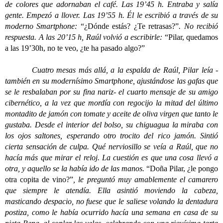
de colores que adornaban el café. Las 19’45 h. Entraba y salía
gente. Empezó a llover. Las 19’55 h. Él le escribió a través de su
moderno Smartphone:
“¿Dónde estás? ¿Te retrasas?”
. No recibió
respuesta. A las 20’15 h, Raúl volvió a escribirle:
“Pilar, quedamos
a las 19’30h, no te veo, ¿te ha pasado algo?”
Cuatro mesas más allá, a la espalda de Raúl, Pilar leía -
también en su modernísimo Smartphone, ajustándose las gafas que
se le resbalaban por su fina nariz- el cuarto mensaje de su amigo
cibernético, a la vez que mordía con regocijo la mitad del último
montadito de jamón con tomate y aceite de oliva virgen que tanto le
gustaba. Desde el interior del bolso, su chiguagua la miraba con
los ojos saltones, esperando otro trocito del rico jamón. Sintió
cierta sensación de culpa. Qué nerviosillo se veía a Raúl, que no
hacía más que mirar el reloj. La cuestión es que una cosa llevó a
otra, y aquello se la había ido de las manos.
“Doña Pilar, ¿le pongo
otra copita de vino?”
, le preguntó muy amablemente el camarero
que siempre le atendía. Ella asintió moviendo la cabeza,
masticando despacio, no fuese que le saliese volando la dentadura
postiza, como le había ocurrido hacía una semana en casa de su