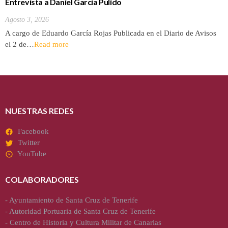
Entrevista a Daniel García Pulido
Agosto 3, 2026
A cargo de Eduardo García Rojas Publicada en el Diario de Avisos
el 2 de…
Read more
NUESTRAS REDES
Facebook
Twitter
YouTube
COLABORADORES
-
Ayuntamiento de Santa Cruz de Tenerife
-
Autoridad Portuaria de Santa Cruz de Tenerife
-
Centro de Historia y Cultura Militar de Canarias