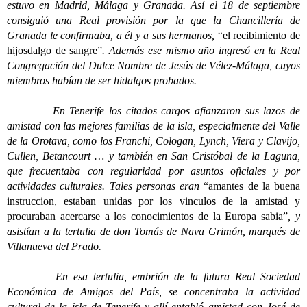
estuvo en Madrid, Málaga y Granada. Así el 18 de septiembre
consiguió una Real provisión por la que la Chancillería de
Granada le confirmaba, a él y a sus hermanos,
“el recibimiento de
hijosdalgo de sangre”
. Además ese mismo año ingresó en la Real
Congregación del Dulce Nombre de Jesús de Vélez-Málaga, cuyos
miembros habían de ser hidalgos probados.
En Tenerife los citados cargos afianzaron sus lazos de
amistad con las mejores familias de la isla, especialmente del Valle
de la Orotava, como los Franchi, Cologan, Lynch, Viera y Clavijo,
Cullen, Betancourt … y también en San Cristóbal de la Laguna,
que frecuentaba con regularidad por asuntos oficiales y por
actividades culturales.
Tales personas eran
“amantes de la buena
instruccion, estaban unidas por los vinculos de la amistad y
procuraban acercarse a los conocimientos de la Europa sabia”
, y
asistían a la tertulia de don Tomás de Nava Grimón, marqués de
Villanueva del Prado.
En esa tertulia, embrión de la futura Real Sociedad
Económica de Amigos del País, se concentraba la actividad
cultural de la isla de Tenerife y allí entabló amistad con José de