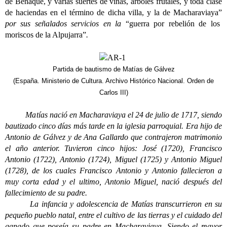
de Benaque, y varias suertes de viñas, árboles frutales, y toda clase
de haciendas en el término de dicha villa, y la de Macharaviaya”
por sus señalados servicios en la
“guerra por rebelión de los
moriscos de la Alpujarra”
.
Partida de bautismo de Matías de Gálvez
(España. Ministerio de Cultura. Archivo Histórico Nacional. Orden de
Carlos III)
Matías nació en Macharaviaya el 24 de julio de 1717, siendo
bautizado cinco días más tarde en la iglesia parroquial. Era hijo de
Antonio de Gálvez y de Ana Gallardo que contrajeron matrimonio
el año anterior. Tuvieron cinco hijos: José (1720), Francisco
Antonio (1722), Antonio (1724), Miguel (1725) y Antonio Miguel
(1728), de los cuales Francisco Antonio y Antonio fallecieron a
muy corta edad y el ultimo, Antonio Miguel, nació después del
fallecimiento de su padre.
La infancia y adolescencia de Matías transcurrieron en su
pequeño pueblo natal, entre el cultivo de las tierras y el cuidado del
ganado que poseía su padre en Macharaviaya. Siendo el mayor