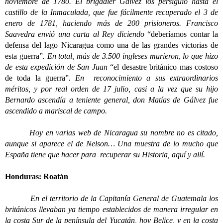
noviembre de 1780. El brigadier Gálvez los persiguió hasta el
castillo de la Inmaculada, que fue fácilmente recuperado el 3 de
enero de 1781, haciendo más de 200 prisioneros. Francisco
Saavedra envió una carta al Rey diciendo
“deberíamos contar la
defensa del lago Nicaragua como una de las grandes victorias de
esta guerra”
. En total, más de 3.500 ingleses murieron, lo que hizo
de esta expedición de San Juan
“el desastre británico mas costoso
de toda la guerra”
. En reconocimiento a sus extraordinarios
méritos, y por real orden de 17 julio, casi a la vez que su hijo
Bernardo ascendía a teniente general, don Matías de Gálvez fue
ascendido a mariscal de campo.
Hoy en varias web de Nicaragua su nombre no es citado,
aunque si aparece el de Nelson… Una muestra de lo mucho que
España tiene que hacer para recuperar su Historia, aquí y allí.
Honduras: Roatán
En el territorio de la Capitanía General de Guatemala los
británicos llevaban ya tiempo establecidos de manera irregular en
la costa Sur de la península del Yucatán, hoy Belice, y en la costa