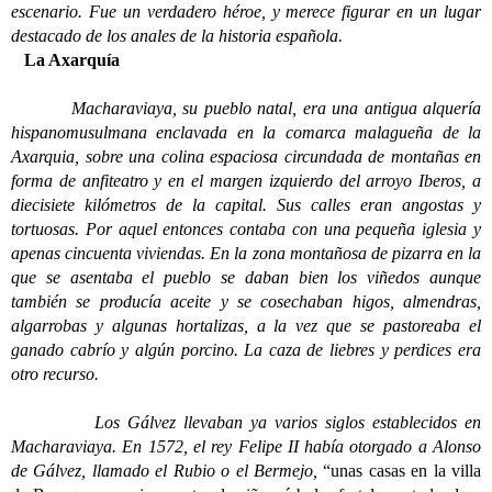
escenario. Fue un verdadero héroe, y merece figurar en un lugar
destacado de los anales de la historia española.
La Axarquía
Macharaviaya, su pueblo natal, era una antigua alquería
hispanomusulmana enclavada en la comarca malagueña de la
Axarquia, sobre una colina espaciosa circundada de montañas en
forma de anfiteatro y en el margen izquierdo del arroyo Iberos, a
diecisiete kilómetros de la capital. Sus calles eran angostas y
tortuosas. Por aquel entonces contaba con una pequeña iglesia y
apenas cincuenta viviendas. En la zona montañosa de pizarra en la
que se asentaba el pueblo se daban bien los viñedos aunque
también se producía aceite y se cosechaban higos, almendras,
algarrobas y algunas hortalizas, a la vez que se pastoreaba el
ganado cabrío y algún porcino. La caza de liebres y perdices era
otro recurso.
Los Gálvez llevaban ya varios siglos establecidos en
Macharaviaya. En 1572, el rey Felipe II había otorgado a Alonso
de Gálvez, llamado el Rubio o el Bermejo,
“unas casas en la villa