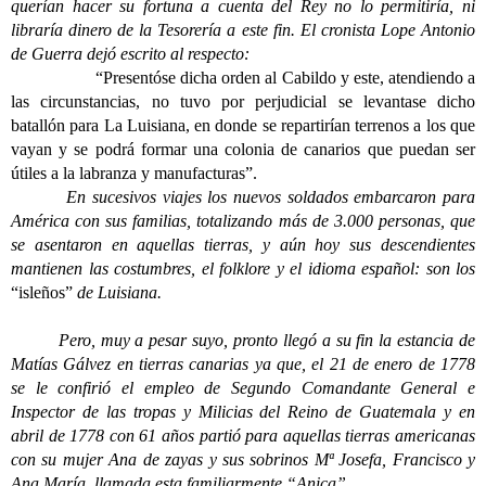
querían hacer su fortuna a cuenta del Rey no lo permitiría, ni
libraría dinero de la Tesorería a este fin. El cronista Lope Antonio
de Guerra dejó escrito al respecto:
“Presentóse dicha orden al Cabildo y este, atendiendo a
las circunstancias, no tuvo por perjudicial se levantase dicho
batallón para La Luisiana, en donde se repartirían terrenos a los que
vayan y se podrá formar una colonia de canarios que puedan ser
útiles a la labranza y manufacturas”.
En sucesivos viajes los nuevos soldados embarcaron para
América con sus familias, totalizando más de 3.000 personas, que
se asentaron en aquellas tierras, y aún hoy sus descendientes
mantienen las costumbres, el folklore y el idioma español: son los
“isleños”
de Luisiana.
Pero, muy a pesar suyo, pronto llegó a su fin la estancia de
Matías Gálvez en tierras canarias ya que, el 21 de enero de 1778
se le confirió el empleo de Segundo Comandante General e
Inspector de las tropas y Milicias del Reino de Guatemala y en
abril de 1778 con 61 años partió para aquellas tierras americanas
con su mujer Ana de zayas y sus sobrinos Mª Josefa, Francisco y
Ana María, llamada esta familiarmente “Anica”.