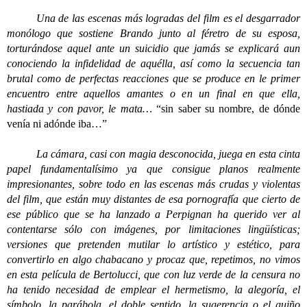
Una de las escenas más logradas del film es el desgarrador
monólogo que sostiene Brando junto al féretro de su esposa,
torturándose aquel ante un suicidio que jamás se explicará aun
conociendo la infidelidad de aquélla, así como la secuencia tan
brutal como de perfectas reacciones que se produce en le primer
encuentro entre aquellos amantes o en un final en que ella,
hastiada y con pavor, le mata…
“sin saber su nombre, de dónde
venía ni adónde iba…”
La cámara, casi con magia desconocida, juega en esta cinta
papel fundamentalísimo ya que consigue planos realmente
impresionantes, sobre todo en las escenas más crudas y violentas
del film, que están muy distantes de esa pornografía que cierto de
ese público que se ha lanzado a Perpignan ha querido ver al
contentarse sólo con imágenes, por limitaciones lingüísticas;
versiones que pretenden mutilar lo artístico y estético, para
convertirlo en algo chabacano y procaz que, repetimos, no vimos
en esta película de Bertolucci, que con luz verde de la censura no
ha tenido necesidad de emplear el hermetismo, la alegoría, el
símbolo, la parábola, el doble sentido, la sugerencia o el guiño