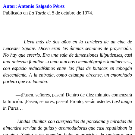
Autor: Antonio Salgado Pérez
Publicado en
La Tarde
el 5 de octubre de 1974.
Lleva más de dos años en la cartelera de un cine de
Leicester Square. Dicen eran las últimas semanas de proyección.
No hay que creerlo. Era una sala de dimensiones liliputienses, casi
una antesala familiar –como muchos cinematógrafos londinenses-,
con espacio reducidísimos entre las filas de butacas en tobogán
descendente. A la entrada, como estampa circense, un entorchado
portero que exclamaba:
—¡Pasen, señores, pasen! Dentro de diez minutos comenzará
la función. ¡Pasen, señores, pasen! Pronto, verán ustedes
Last tango
in Paris
…
Lindas chinitas con cuerpecillos de porcelana y miradas de
almendra servían de guías y acomodadoras que casi repudiaban la
propina. Sentarse en aquellas butacas provistas de ceniceros era