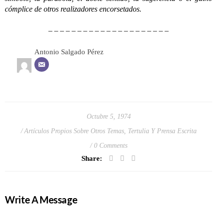
cómplice de otros realizadores encorsetados.
– – – – – – – – – – – – – – – – – – – – –
Antonio Salgado Pérez
Octubre 5, 1974
Artículos Propios Sobre Otros Temas
,
Tertulia Y Prensa Escrita
0 Comments
Share:
Write A Message