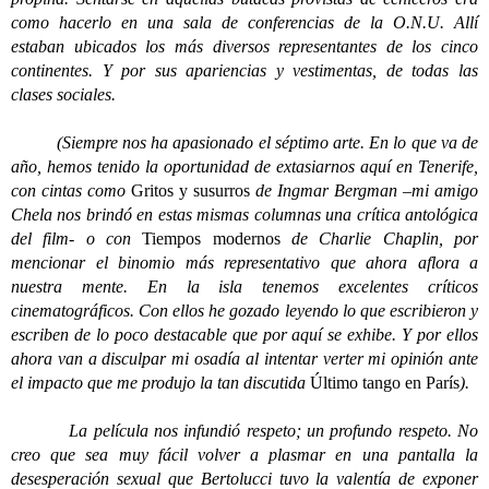
como hacerlo en una sala de conferencias de la O.N.U. Allí
estaban ubicados los más diversos representantes de los cinco
continentes. Y por sus apariencias y vestimentas, de todas las
clases sociales.
(Siempre nos ha apasionado el séptimo arte. En lo que va de
año, hemos tenido la oportunidad de extasiarnos aquí en Tenerife,
con cintas como
Gritos y susurros
de Ingmar Bergman –mi amigo
Chela nos brindó en estas mismas columnas una crítica antológica
del film- o con
Tiempos modernos
de Charlie Chaplin, por
mencionar el binomio más representativo que ahora aflora a
nuestra mente. En la isla tenemos excelentes críticos
cinematográficos. Con ellos he gozado leyendo lo que escribieron y
escriben de lo poco destacable que por aquí se exhibe. Y por ellos
ahora van a disculpar mi osadía al intentar verter mi opinión ante
el impacto que me produjo la tan discutida
Último tango en París
).
La película nos infundió respeto; un profundo respeto. No
creo que sea muy fácil volver a plasmar en una pantalla la
desesperación sexual que Bertolucci tuvo la valentía de exponer