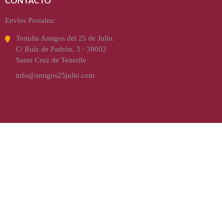
CONTACTO
Envíos Postales:
Tertulia Amigos del 25 de Julio.
C/ Ruíz de Padrón, 3 · 38002
Santa Cruz de Tenerife
info@amigos25julio.com