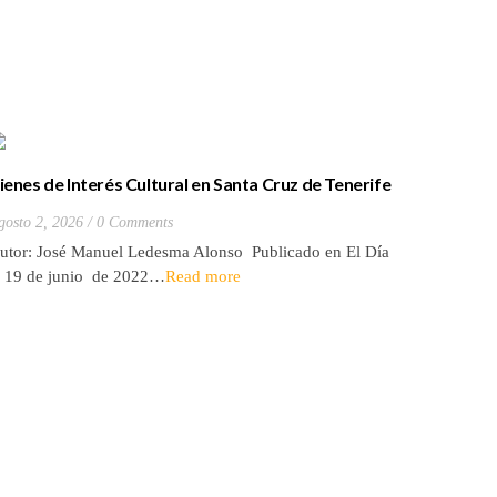
ienes de Interés Cultural en Santa Cruz de Tenerife
La batall
20) Hacienda de Las Palmas de Anaga
y que Lo
gosto 2, 2026
0 Comments
Julio 27, 2
utor: José Manuel Ledesma Alonso Publicado en El Día
Autora: El
l 19 de junio de 2022…
Read more
de 2026* 