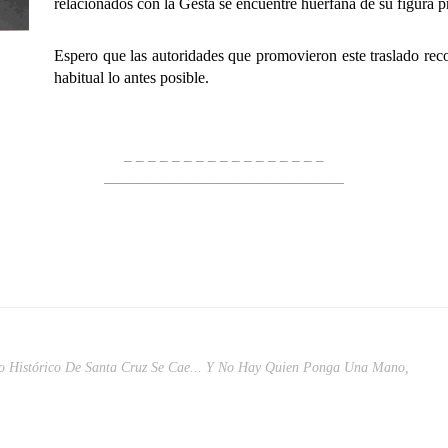
relacionados con la Gesta se encuentre huérfana de su figura p
Espero que las autoridades que promovieron este traslado re
habitual lo antes posible.
– – – – – – – – – – – – – – – – –
————————————————
o Histórico De Santa Cruz Se Cae... Y No Hay Quien Ponga Una Mano
,