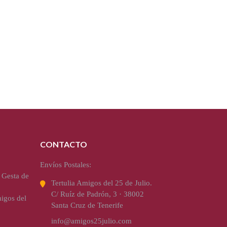
CONTACTO
Envíos Postales:
 Gesta de
Tertulia Amigos del 25 de Julio.
C/ Ruíz de Padrón, 3 · 38002
igos del
Santa Cruz de Tenerife
info@amigos25julio.com