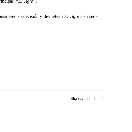
rincipal:
“El Tigre”
.
consideren su decisión y devuelvan
El Tigre
a su sede
Share: