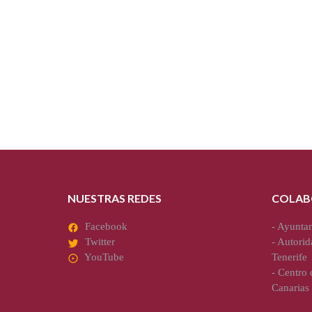
NUESTRAS REDES
COLAB
Facebook
-
Ayuntam
Twitter
-
Autorid
YouTube
Tenerife
-
Centro d
Canarias