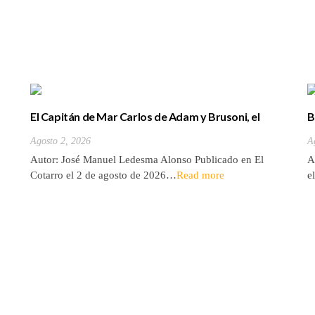
El Capitán de Mar Carlos de Adam y Brusoni, el
B
único tinerfeño que departió con Horacio Nelson.
(
Agosto 2, 2026
A
Autor: José Manuel Ledesma Alonso Publicado en El
A
Cotarro el 2 de agosto de 2026…
Read more
e