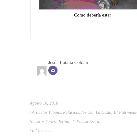
Como debería estar
Jesús Botana Cobián
Agosto 16, 2010
Artículos Propios Relacionados Con La Gesta
,
El Patrimoni
Nuestras Series
,
Tertulia Y Prensa Escrita
0 Comments