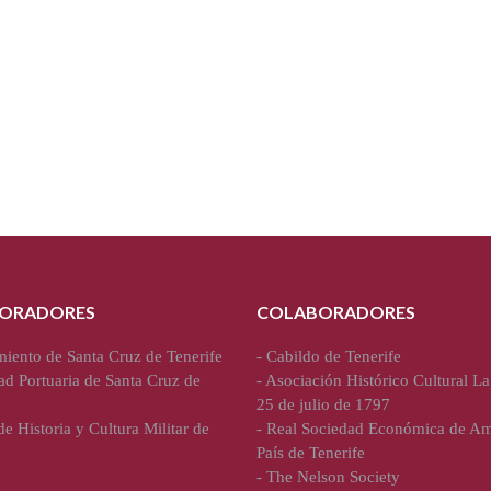
ORADORES
COLABORADORES
iento de Santa Cruz de Tenerife
-
Cabildo de Tenerife
ad Portuaria de Santa Cruz de
-
Asociación Histórico Cultural La
25 de julio de 1797
e Historia y Cultura Militar de
-
Real Sociedad Económica de Am
País de Tenerife
-
The Nelson Society