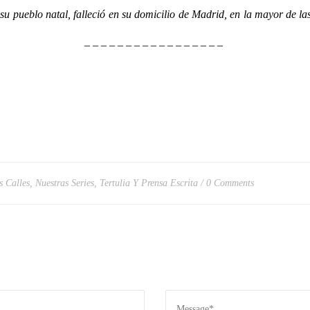
ueblo natal, falleció en su domicilio de Madrid, en la mayor de las
– – – – – – – – – – – – – – – – –
s Calles
,
Nuestras Series
,
Tertulia Y Prensa Escrita
0 Comments