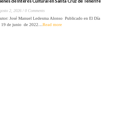
ienes de Interés Cultural en Santa Cruz de Tenerife
La batall
20) Hacienda de Las Palmas de Anaga
y que Lo
gosto 2, 2026
0 Comments
Julio 27, 2
utor: José Manuel Ledesma Alonso Publicado en El Día
Autora: El
l 19 de junio de 2022…
Read more
de 2026* 