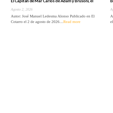
El Capitán de Mar Carlos de Adam y Brusoni, el
B
único tinerfeño que departió con Horacio Nelson.
(
Agosto 2, 2026
A
Autor: José Manuel Ledesma Alonso Publicado en El
A
Cotarro el 2 de agosto de 2026…
Read more
e