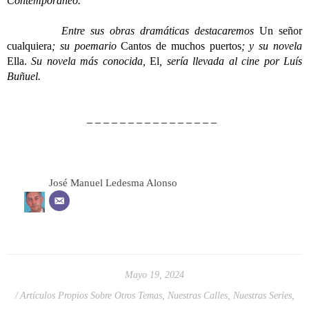
Contemporáneo.
Entre sus obras dramáticas destacaremos
Un señor
cualquiera
; su poemario
Cantos de muchos puertos
; y su novela
Ella.
Su novela más conocida,
El
, sería llevada al cine por Luís
Buñuel.
– – – – – – – – – – – – – – – –
José Manuel Ledesma Alonso
Mayo 19, 2024
Artículos Propios Sobre Otros Temas
,
Nuestras Calles
,
Nuestras Series
,