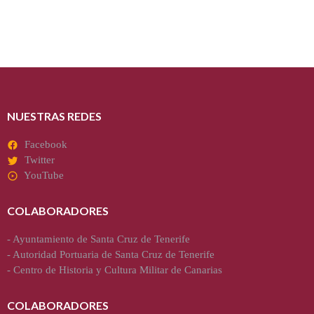
Autor: Valeriano Weyler González Publicado en el Diario de Avisos el 2
de julio de…
Read more
NUESTRAS REDES
Facebook
Twitter
YouTube
COLABORADORES
-
Ayuntamiento de Santa Cruz de Tenerife
-
Autoridad Portuaria de Santa Cruz de Tenerife
-
Centro de Historia y Cultura Militar de Canarias
COLABORADORES