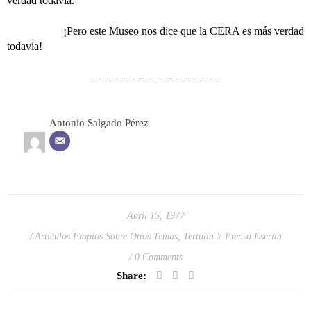
verdad todavía.
¡Pero este Museo nos dice que la CERA es más verdad
todavía!
– – – – – – – — – – – – – – –
Antonio Salgado Pérez
Abril 15, 1977
Artículos Propios Sobre Otros Temas
,
Tertulia Y Prensa Escrita
0 Comments
Share: