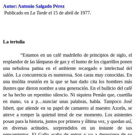
Autor: Antonio Salgado Pérez
Publicado en
La Tarde
el 15 de abril de 1977.
La tertulia
“Estamos en un café madrileño de principios de siglo, el
resplandor de las lámparas de gas y el humo de los cigarrillos ponen
una nebulosa patina en el ambiente recargado e intelectual del
salón. La concurrencia es numerosa. Son caras muy conocidas. En
una insólita reunión en la que se han dado cita los hombres más
ilustres que dieron nombre a una generación. En el bullicio del café
se ha hecho un repentino silencio. Ni siquiera Pemán que, cuartilla
en mano, va a p…nunciar unas palabras, habla. Tampoco José
Isbert, que atiende en su papel de camarero al maestro Azorín, se
atreve a romper la quietud irreal de ese momento. Los asistentes
posan para la historia, juntos por primera y última vez, y quedan así,
en diversas actitudes, sorprendidos en un instante de sus
pensamientos. El Gallo acaba de entrar y va a despojarse de su