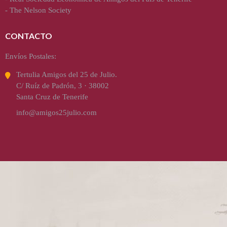
-
The Nelson Society
CONTACTO
Envíos Postales:
Tertulia Amigos del 25 de Julio.
C/ Ruíz de Padrón, 3 · 38002
Santa Cruz de Tenerife
info@amigos25julio.com