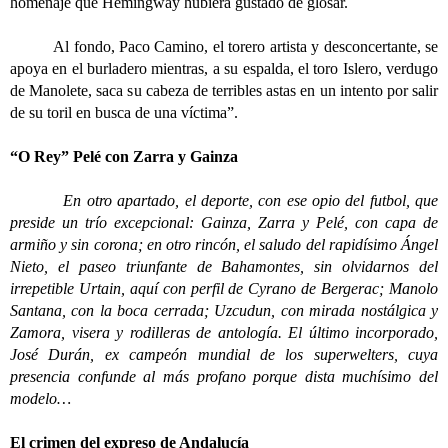
homenaje que Hemingway hubiera gustado de glosar.
Al fondo, Paco Camino, el torero artista y desconcertante, se
apoya en el burladero mientras, a su espalda, el toro Islero, verdugo
de Manolete, saca su cabeza de terribles astas en un intento por salir
de su toril en busca de una víctima”.
“O Rey” Pelé con Zarra y Gainza
En otro apartado, el deporte, con ese opio del futbol, que
preside un trío excepcional: Gainza, Zarra y Pelé, con capa de
armiño y sin corona; en otro rincón, el saludo del rapidísimo Ángel
Nieto, el paseo triunfante de Bahamontes, sin olvidarnos del
irrepetible Urtain, aquí con perfil de Cyrano de Bergerac; Manolo
Santana, con la boca cerrada; Uzcudun, con mirada nostálgica y
Zamora, visera y rodilleras de antología. El último incorporado,
José Durán, ex campeón mundial de los superwelters, cuya
presencia confunde al más profano porque dista muchísimo del
modelo…
El crimen del expreso de Andalucía