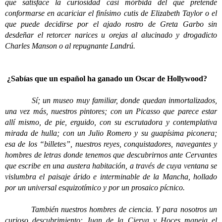
que satisface la curiosidad casi mórbida del que pretende
conformarse en acariciar el finísimo cutis de Elizabeth Taylor o el
que puede decidirse por el ajado rostro de Greta Garbo sin
desdeñar el retorcer narices u orejas al alucinado y drogadicto
Charles Manson o al repugnante Landrú.
¿Sabías que un español ha ganado un Oscar de Hollywood?
Sí; un museo muy familiar, donde quedan inmortalizados,
una vez más, nuestros pintores; con un Picasso que parece estar
allí mismo, de pie, erguido, con su escrutadora y contemplativa
mirada de hulla; con un Julio Romero y su guapísima piconera;
esa de los “billetes”, nuestros reyes, conquistadores, navegantes y
hombres de letras donde tenemos que descubrirnos ante Cervantes
que escribe en una austera habitación, a través de cuya ventana se
vislumbra el paisaje árido e interminable de la Mancha, hollado
por un universal esquizotímico y por un prosaico pícnico.
También nuestros hombres de ciencia. Y para nosotros un
curioso descubrimiento: Juan de la Cierva y Hoces maneja el