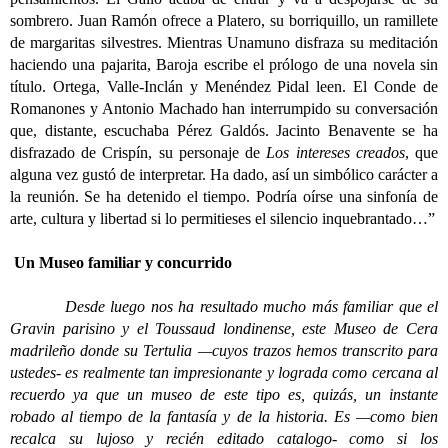
sombrero. Juan Ramón ofrece a
Platero
, su borriquillo, un ramillete
de margaritas silvestres. Mientras Unamuno disfraza su meditación
haciendo una pajarita, Baroja escribe el prólogo de una novela sin
título. Ortega, Valle-Inclán y Menéndez Pidal leen. El Conde de
Romanones y Antonio Machado han interrumpido su conversación
que, distante, escuchaba Pérez Galdós. Jacinto Benavente se ha
disfrazado de Crispín, su personaje de
Los intereses creados
, que
alguna vez gustó de interpretar. Ha dado, así un simbólico carácter a
la reunión. Se ha detenido el tiempo. Podría oírse una sinfonía de
arte, cultura y libertad si lo permitieses el silencio inquebrantado…”
Un Museo familiar y concurrido
Desde luego nos ha resultado mucho más familiar que el
Gravin parisino y el Toussaud londinense, este Museo de Cera
madrileño donde su Tertulia —cuyos trazos hemos transcrito para
ustedes- es realmente tan impresionante y lograda como cercana al
recuerdo ya que un museo de este tipo es, quizás, un instante
robado al tiempo de la fantasía y de la historia. Es —como bien
recalca su lujoso y recién editado catalogo- como si los