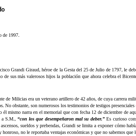
do
io de 1997.
co Grandi Giraud, héroe de la Gesta del 25 de Julio de 1797, le debe 
 de sus más valerosos hijos la población que ahora celebra el Bicent
 Milicias era un veterano artillero de 42 años, de cuya carrera milit
os. No obstante, son numerosos los testimonios de testigos presenciales
o él mismo narra en el memorial que con fecha 12 de diciembre de aquel
e a S.M.,
“con los que desempeñaron mal su deber.”
Es curioso con
 ascensos, sueldos y prebendas, Grandi se limita a exponer cómo había 
uy honroso, no le reportaba ventajas económicas y que no sabemos que l