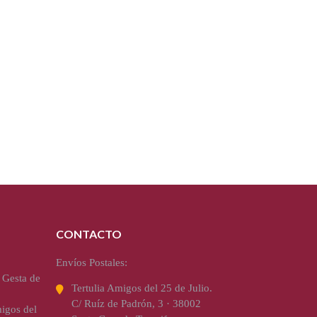
CONTACTO
Envíos Postales:
 Gesta de
Tertulia Amigos del 25 de Julio.
C/ Ruíz de Padrón, 3 · 38002
igos del