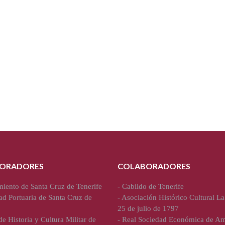
ORADORES
COLABORADORES
iento de Santa Cruz de Tenerife
-
Cabildo de Tenerife
ad Portuaria de Santa Cruz de
-
Asociación Histórico Cultural La
25 de julio de 1797
e Historia y Cultura Militar de
-
Real Sociedad Económica de Am