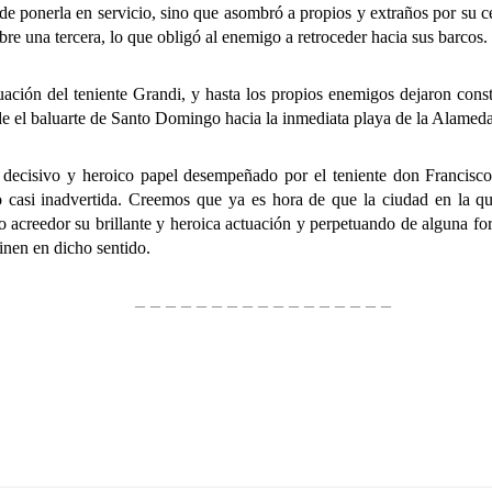
 de ponerla en servicio, sino que asombró a propios y extraños por su ce
obre una tercera, lo que obligó al enemigo a retroceder hacia sus barcos.
n del teniente Grandi, y hasta los propios enemigos dejaron constan
sde el baluarte de Santo Domingo hacia la inmediata playa de la Alameda
ivo y heroico papel desempeñado por el teniente don Francisco G
casi inadvertida. Creemos que ya es hora de que la ciudad en la qu
o acreedor su brillante y heroica actuación y perpetuando de alguna f
inen en dicho sentido.
– – – – – – – – – – – – – – – – –