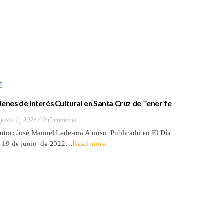
ienes de Interés Cultural en Santa Cruz de Tenerife
La batall
20) Hacienda de Las Palmas de Anaga
y que Lo
gosto 2, 2026
0 Comments
Julio 27, 2
utor: José Manuel Ledesma Alonso Publicado en El Día
Autora: El
l 19 de junio de 2022…
Read more
de 2026* 