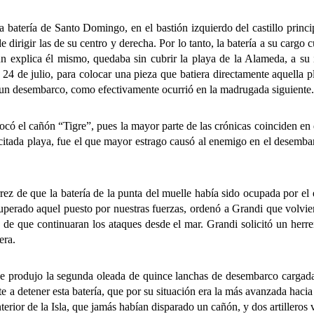
ría de Santo Domingo, en el bastión izquierdo del castillo principal
dirigir las de su centro y derecha. Por lo tanto, la batería a su cargo
n explica él mismo, quedaba sin cubrir la playa de la Alameda, a su 
 24 de julio, para colocar una pieza que batiera directamente aquella pl
 un desembarco, como efectivamente ocurrió en la madrugada siguiente.
el cañón “Tigre”, pues la mayor parte de las crónicas coinciden en q
a citada playa, fue el que mayor estrago causó al enemigo en el desemb
 de que la batería de la punta del muelle había sido ocupada por el e
cuperado aquel puesto por nuestras fuerzas, ordenó a Grandi que volvie
 de que continuaran los ataques desde el mar. Grandi solicitó un herre
era.
dujo la segunda oleada de quince lanchas de desembarco cargadas de
e a detener esta batería, que por su situación era la más avanzada hacia 
nterior de la Isla, que jamás habían disparado un cañón, y dos artillero