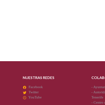
NUESTRAS REDES
COLAB
Facebook
-
Ayuntam
Twitter
-
Autorid
YouTube
Tenerife
-
Centro d