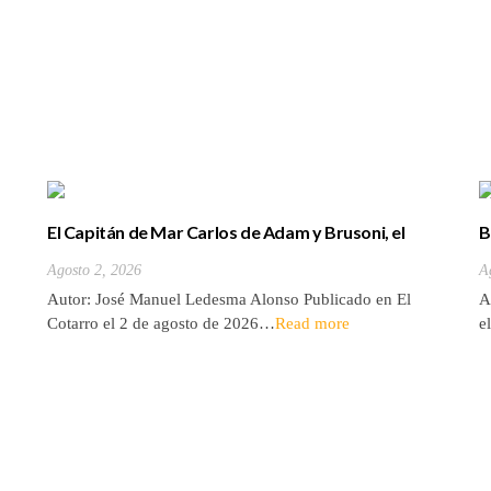
El Capitán de Mar Carlos de Adam y Brusoni, el
B
único tinerfeño que departió con Horacio Nelson.
(
Agosto 2, 2026
A
Autor: José Manuel Ledesma Alonso Publicado en El
A
Cotarro el 2 de agosto de 2026…
Read more
e