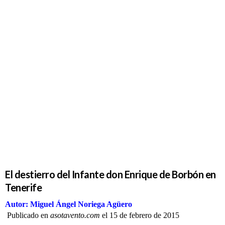
El destierro
del Infante
don
Enrique de
Borbón en
Tenerife
El destierro del Infante don Enrique de Borbón en
Tenerife
Autor: Miguel Ángel Noriega Agüero
Publicado en
asotavento.com
el 15 de febrero de 2015