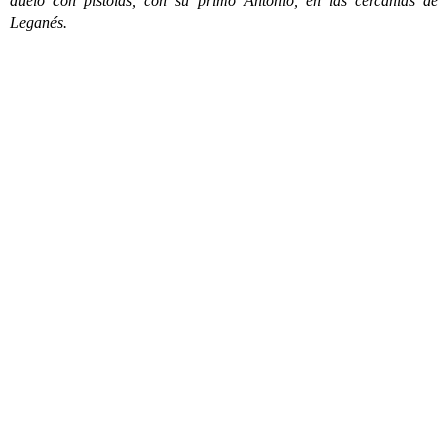
duelo con pistolas, con su primo Antonio, en las cercanías de
Leganés.