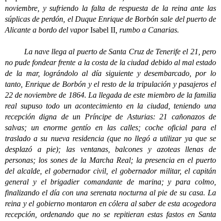
noviembre, y sufriendo la falta de respuesta de la reina ante las
súplicas de perdón, el Duque Enrique de Borbón sale del puerto de
Alicante a bordo del vapor
Isabel II
, rumbo a Canarias.
La nave llega al puerto de Santa Cruz de Tenerife el 21, pero
no pude fondear frente a la costa de la ciudad debido al mal estado
de la mar, lográndolo al día siguiente y desembarcado, por lo
tanto, Enrique de Borbón y el resto de la tripulación y pasajeros el
22 de noviembre de 1864. La llegada de este miembro de la familia
real supuso todo un acontecimiento en la ciudad, teniendo una
recepción digna de un Príncipe de Asturias: 21 cañonazos de
salvas; un enorme gentío en las calles; coche oficial para el
traslado a su nueva residencia (que no llegó a utilizar ya que se
desplazó a pie); las ventanas, balcones y azoteas llenas de
personas; los sones de la Marcha Real; la presencia en el puerto
del alcalde, el gobernador civil, el gobernador militar, el capitán
general y el brigadier comandante de marina; y para colmo,
finalizando el día con una serenata nocturna al pie de su casa. La
reina y el gobierno montaron en cólera al saber de esta acogedora
recepción, ordenando que no se repitieran estas fastos en Santa