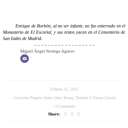
Enrique de Borbón, al no ser infante, no fue enterrado en el
Monasterio de El Escorial, y sus restos yacen en el Cementerio de
San Isidro de Madrid.
– – – – – – – – – – – – – – – – – –
Miguel Ángel Noriega Agüero
Febrero 15, 2015
Artículos Propios Sobre Otros Temas
,
Tertulia Y Prensa Escrita
0 Comments
Share: