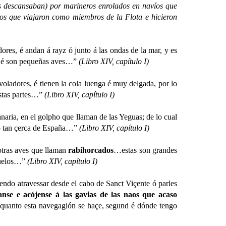
 descansaban) por marineros enrolados en navíos que
los que viajaron como miembros de la Flota e hicieron
é andan á rayz ó junto á las ondas de la mar, y es
 é son pequeñas aves…”
(Libro XIV, capítulo I)
ladores, é tienen la cola luenga é muy delgada, por lo
stas partes…”
(Libro XIV, capítulo I)
, en el golpho que llaman de las Yeguas; de lo cual
to tan çerca de España…”
(Libro XIV, capítulo I)
otras aves que llaman
rabihorcados
…estas son grandes
vuelos…”
(Libro XIV, capítulo I)
 atravessar desde el cabo de Sanct Viçente ó parles
anse e acójense á las gavias de las naos que acaso
, quanto esta navegagión se haçe, segund é dónde tengo