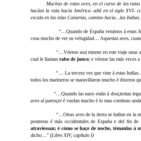
Muchas de estas aves, en el curso de las rutas mig
hacían la ruta hacia América -allá en el siglo XVI- 
escala en las islas Canarias, camino hacia…las Indias.
“…Quando de España venimos á estas Indias, véense
cosa mucho de ver su velogidad… Aquestas aves, cuand
“…Véense assi mismo en este viaje unas av
cual le llaman
rabo de junco
; e véense las más veces 
“… La tercera vez que vine á estas Indias…y en la 
todos los marineros se maravillaron mucho é dixeron qu
“…Quando las naos están á dosçientas legu
aves al paresçer é vuelan mucho é lo mas continuo anda
“…Otras aves de la tierra se hallan en la mar y se
postreras é más occidentales de España e del fin de
atraviessan; é cómo se haçe de noche, témanlas á 
dicho…”
(Libro XIV, capítulo I)