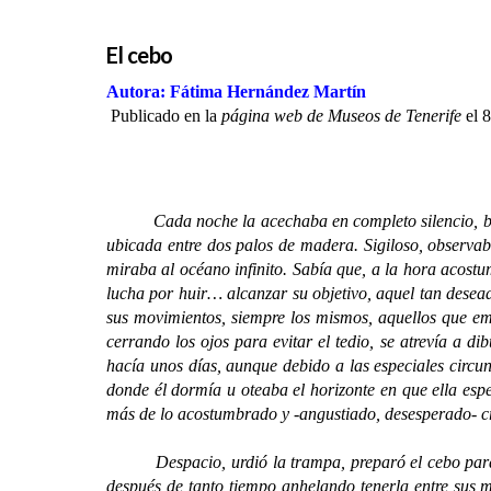
El cebo
Autora: Fátima Hernández Martín
Publicado en la
página web de Museos de Tenerife
el 
Cada noche la acechaba en completo silencio, bajo u
ubicada entre dos palos de madera. Sigiloso, observaba
miraba al océano infinito. Sabía que, a la hora acostu
lucha por huir… alcanzar su objetivo, aquel tan desea
sus movimientos, siempre los mismos, aquellos que ema
cerrando los ojos para evitar el tedio, se atrevía a d
hacía unos días, aunque debido a las especiales circun
donde él dormía u oteaba el horizonte en que ella esp
más de lo acostumbrado y -angustiado, desesperado- cre
Despacio, urdió la trampa, preparó el cebo para qu
después de tanto tiempo anhelando tenerla entre sus ma