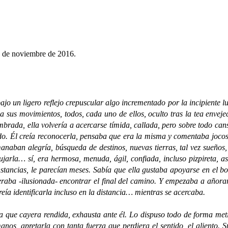
8 de noviembre de 2016.
n ligero reflejo crepuscular algo incrementado por la incipiente l
 sus movimientos, todos, cada uno de ellos, oculto tras la tea envej
mbrada, ella volvería a acercarse tímida, callada, pero sobre todo cans
do. Él creía reconocerla, pensaba que era la misma y comentaba joco
naban alegría, búsqueda de destinos, nuevas tierras, tal vez sueños,
ibujarla… sí, era hermosa, menuda, ágil, confiada, incluso pizpireta,
stancias, le parecían meses. Sabía que ella gustaba apoyarse en el bo
eraba -ilusionada- encontrar el final del camino. Y empezaba a añorar
ía identificarla incluso en la distancia… mientras se acercaba.
e cayera rendida, exhausta ante él. Lo dispuso todo de forma metic
nos, apretarla con tanta fuerza que perdiera el sentido, el aliento. 