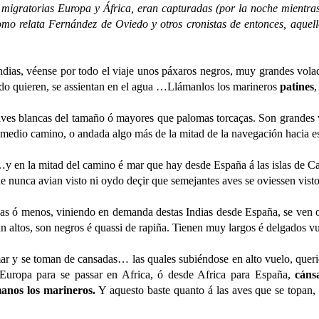
ratorias Europa y África, eran capturadas (por la noche mientras
como relata Fernández de Oviedo y otros cronistas de entonces, aquel
 por todo el viaje unos páxaros negros, muy grandes voladores, 
o quieren, se assientan en el agua …Llámanlos los marineros
patines
,
es blancas del tamaño ó mayores que palomas torcaças. Son grandes vo
a medio camino, o andada algo más de la mitad de la navegación hacia e
mitad del camino é mar que hay desde España á las islas de Canaria
e nunca avian visto ni oydo deçir que semejantes aves se oviessen vis
as ó menos, viniendo en demanda destas Indias desde España, se ven 
n altos, son negros é quassi de rapiña. Tienen muy largos é delgados 
 toman de cansadas… las quales subiéndose en alto vuelo, queriendo
 Europa para se passar en Africa, ó desde Africa para España,
cáns
manos los marineros.
Y aquesto baste quanto á las aves que se topan