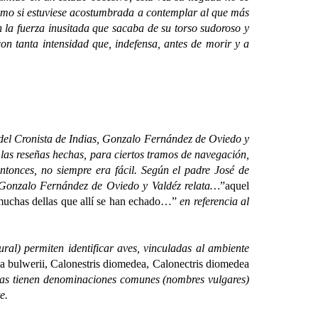
 como si estuviese acostumbrada a contemplar al que más
on la fuerza inusitada que sacaba de su torso sudoroso y
con tanta intensidad que, indefensa, antes de morir y a
el Cronista de Indias, Gonzalo Fernández de Oviedo y
s las reseñas hechas, para ciertos tramos de navegación,
ntonces, no siempre era fácil. Según el padre José de
Gonzalo Fernández de Oviedo y Valdéz relata…
”aquel
s muchas dellas que allí se han echado…”
en referencia al
) permiten identificar aves, vinculadas al ambiente
 bulwerii, Calonestris diomedea, Calonectris diomedea
llas tienen denominaciones comunes (nombres vulgares)
e.