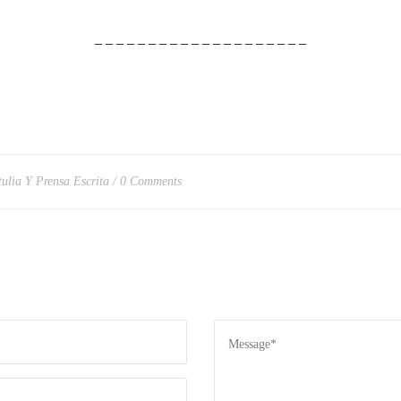
– – – – – – – – – – – – – – – – – – – –
tulia Y Prensa Escrita
0 Comments