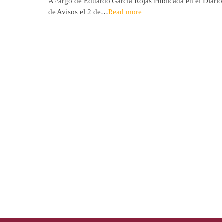
A cargo de Eduardo García Rojas Publicada en el Diario
de Avisos el 2 de…
Read more