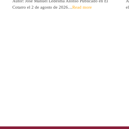
Autor: José Manuel Ledesma Alonso Publicado en El
A
Cotarro el 2 de agosto de 2026…
Read more
e