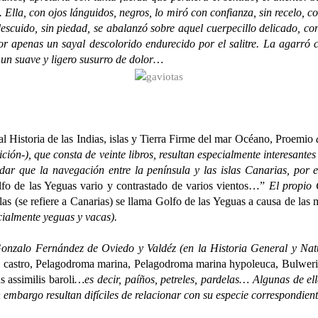
Ella, con ojos lánguidos, negros, lo miró con confianza, sin recelo,
 descuido, sin piedad, se abalanzó sobre aquel cuerpecillo delicado, c
por apenas un sayal descolorido endurecido por el salitre. La agarró 
r un suave y ligero susurro de dolor…
l Historia de las Indias, islas y Tierra Firme del mar Océano, Proemio
d
ción-), que consta de veinte libros, resultan especialmente interesante
dar que la navegación entre la península y las islas Canarias, por e
olfo de las Yeguas vario y contrastado de varios vientos…”
El propio 
slas (se refiere a Canarias) se llama Golfo de las Yeguas a causa de la
cialmente yeguas y vacas).
lo Fernández de Oviedo y Valdéz (en la Historia General y Natural
castro, Pelagodroma marina, Pelagodroma marina hypoleuca, Bulweria
s assimilis baroli
…es decir, paíños, petreles, pardelas… Algunas de e
 embargo resultan difíciles de relacionar con su especie correspondient