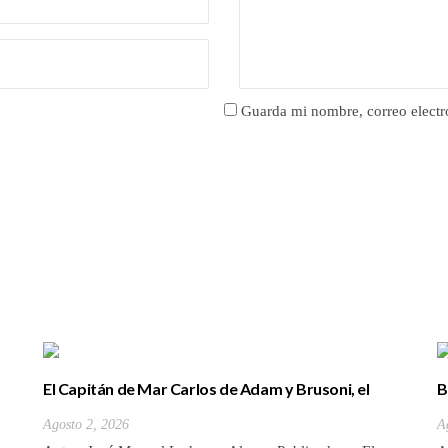
Guarda mi nombre, correo electr
El Capitán de Mar Carlos de Adam y Brusoni, el
B
único tinerfeño que departió con Horacio Nelson.
(
Agosto 2, 2026
A