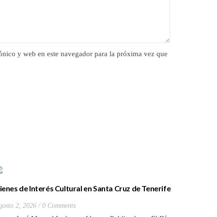
ónico y web en este navegador para la próxima vez que
ienes de Interés Cultural en Santa Cruz de Tenerife
La batall
20) Hacienda de Las Palmas de Anaga
y que Lo
gosto 2, 2026
0 Comments
Julio 27, 2