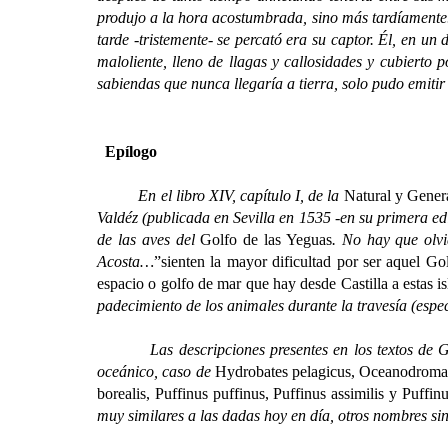
produjo a la hora acostumbrada, sino más tardíamente. 
tarde -tristemente- se percató era su captor. Él, en un
maloliente, lleno de llagas y callosidades y cubierto 
sabiendas que nunca llegaría a tierra, solo pudo emiti
Epílogo
En el libro XIV, capítulo I, de la
Natural y Genera
Valdéz (publicada en Sevilla en 1535 -en su primera edi
de las aves del
Golfo de las Yeguas
. No hay que olvi
Acosta…
”sienten la mayor dificultad por ser aquel G
espacio o golfo de mar que hay desde Castilla a estas i
padecimiento de los animales durante la travesía (espe
Las descripciones presentes en los textos de Gonza
oceánico, caso de
Hydrobates pelagicus, Oceanodroma 
borealis, Puffinus puffinus, Puffinus assimilis y Puffinu
muy similares a las dadas hoy en día, otros nombres sin