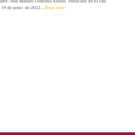
utor: José Manuel Ledesma Alonso Publicado en El Día
Autora: El
l 19 de junio de 2022…
Read more
de 2026* 