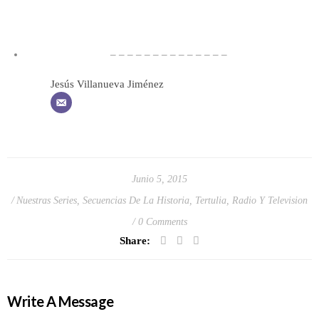
– – – – – – – – – – – – – –
Jesús Villanueva Jiménez
Junio 5, 2015
Nuestras Series
,
Secuencias De La Historia
,
Tertulia, Radio Y Television
0 Comments
Share:
Write A Message