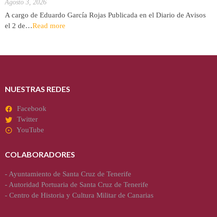
Agosto 3, 2026
A cargo de Eduardo García Rojas Publicada en el Diario de Avisos
el 2 de…
Read more
NUESTRAS REDES
Facebook
Twitter
YouTube
COLABORADORES
-
Ayuntamiento de Santa Cruz de Tenerife
-
Autoridad Portuaria de Santa Cruz de Tenerife
-
Centro de Historia y Cultura Militar de Canarias