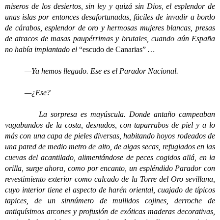
miseros de los desiertos, sin ley y quizá sin Dios, el esplendor de
unas islas por entonces desafortunadas, fáciles de invadir a bordo
de cárabos, esplendor de oro y hermosas mujeres blancas, presas
de atracos de masas paupérrimas y brutales, cuando aún España
no había implantado el
“escudo de Canarias”
…
—Ya hemos llegado. Ese es el Parador Nacional.
—¿Ese?
La sorpresa es mayúscula. Donde antaño campeaban
vagabundos de la costa, desnudos, con taparrabos de piel y a lo
más con una capa de pieles diversas, habitando hoyos rodeados de
una pared de medio metro de alto, de algas secas, refugiados en las
cuevas del acantilado, alimentándose de peces cogidos allá, en la
orilla, surge ahora, como por encanto, un espléndido Parador con
revestimiento exterior como calcado de la Torre del Oro sevillana,
cuyo interior tiene el aspecto de harén oriental, cuajado de típicos
tapices, de un sinnúmero de mullidos cojines, derroche de
antiquísimos arcones y profusión de exóticas maderas decorativas,