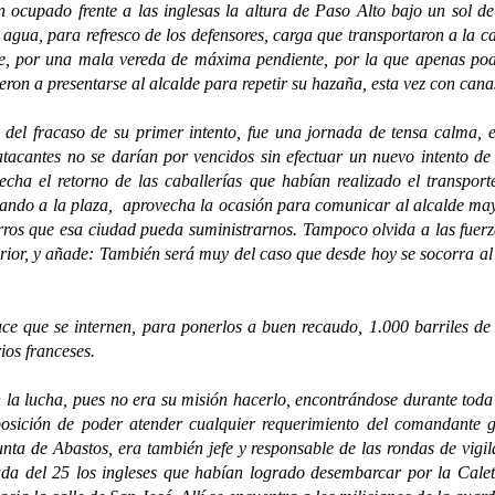
ado frente a las inglesas la altura de Paso Alto bajo un sol de j
agua, para refresco de los defensores, carga que transportaron a la 
te, por una mala vereda de máxima pendiente, por la que apenas podí
ron a presentarse al alcalde para repetir su hazaña, esta vez con canas
racaso de su primer intento, fue una jornada de tensa calma, en l
 atacantes no se darían por vencidos sin efectuar un nuevo intento d
echa el retorno de las caballerías que habían realizado el transpo
ando a la plaza, aprovecha la ocasión para comunicar al alcalde may
orros que esa ciudad pueda suministrarnos. Tampoco olvida a las fuer
rior, y añade: También será muy del caso que desde hoy se socorra al
e se internen, para ponerlos a buen recaudo, 1.000 barriles de 
ios franceses.
ucha, pues no era su misión hacerlo, encontrándose durante toda aq
isposición de poder atender cualquier requerimiento del comandante
unta de Abastos, era también jefe y responsable de las rondas de vigi
da del 25 los ingleses que habían logrado desembarcar por la Calet