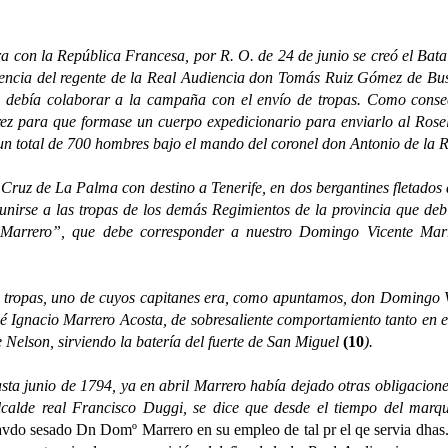
on la República Francesa, por R. O. de 24 de junio se creó el Batal
erencia del regente de la Real Audiencia don Tomás Ruiz Gómez de Bu
s debía colaborar a la campaña con el envío de tropas. Como conse
 para que formase un cuerpo expedicionario para enviarlo al Rosell
 un total de 700 hombres bajo el mando del coronel don Antonio de la 
e La Palma con destino a Tenerife, en dos bergantines fletados al
e unirse a las tropas de los demás Regimientos de la provincia que de
Marrero”, que debe corresponder a nuestro Domingo Vicente Marre
opas, uno de cuyos capitanes era, como apuntamos, don Domingo 
José Ignacio Marrero Acosta, de sobresaliente comportamiento tanto en e
 Nelson, sirviendo la batería del fuerte de San Miguel
(10
).
junio de 1794, ya en abril Marrero había dejado otras obligaciones 
alcalde real Francisco Duggi, se dice que desde el tiempo del mar
avdo sesado Dn Domº Marrero en su empleo de tal pr el qe servia dhas