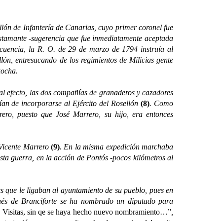
lón de Infantería de Canarias, cuyo primer coronel fue
stamante -sugerencia que fue inmediatamente aceptada
cuencia, la R. O. de 29 de marzo de 1794 instruía al
ón, entresacando de los regimientos de Milicias gente
Rocha.
 efecto, las dos compañías de granaderos y cazadores
bían de incorporarse al Ejército del Rosellón
(8)
. Como
ro, puesto que José Marrero, su hijo, era entonces
Vicente Marrero
(9)
. En la misma expedición marchaba
sta guerra, en la acción de Pontós -pocos kilómetros al
que le ligaban al ayuntamiento de su pueblo, pues en
qués de Branciforte se ha nombrado un diputado para
. Visitas, sin qe se haya hecho nuevo nombramiento…”
,