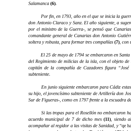
Salamanca
(6)
.
Por fin, en 1793, año en el que se inicia la guerra c
don Antonio Claraco y Sanz. El año siguiente, a sug
por el ministro de la Guerra-, se pensó que Canaria
comandante general de Canarias don Antonio Gutiérrez
soltera y robusta, para formar tres compañías
(7)
, con
El 25 de mayo de 1794 se embarcaron en Santa Cruz d
del Regimiento de milicias de la isla, con el objeto d
capitán de la compañía de Cazadores figura “José 
subteniente.
En junio siguiente embarcaron para Cádiz estas tr
su hijo, el jovencísimo subteniente de Artillería don 
Sur de Figueras-, como en 1797 frente a la escuadra de
Si las tropas para el Rosellón no embarcaron hasta 
acuerdo municipal de 7 de dicho mes
(11)
, siendo 
acompañar al regidor a las visitas de Sanidad, y
“qe h