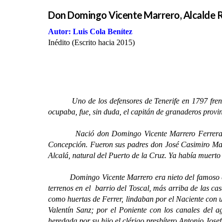
Don Domingo Vicente Marrero, Alcalde Re
Autor: Luis Cola Benítez
Inédito (Escrito hacia 2015)
Uno de los defensores de Tenerife en 1797 fren
ocupaba, fue, sin duda, el capitán de granaderos prov
Nació don Domingo Vicente Marrero Ferrera en S
Concepción. Fueron sus padres don José Casimiro Mar
Alcalá, natural del Puerto de la Cruz. Ya había muert
Domingo Vicente Marrero era nieto del famoso capitá
terrenos en el barrio del Toscal, más arriba de las 
como huertas de Ferrer, lindaban por el Naciente con u
Valentín Sanz; por el Poniente con los canales del 
heredada por su hijo el clérigo presbítero Antonio Jos