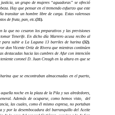
usticia, un grupo de mujeres “aguadoras” se ofreció
cabeza. Hay que pensar en el tremendo esfuerzo que este
a transitar un hombre libre de carga. Estas valerosas
tos de fruta, pan, etc.
(31)
.
a que no cesaron los preparativos y las previsiones
e tomar Tenerife. En dicho día Marrero acusa recibo al
rte para subir a La Laguna 13 barriles de harina
(32)
.
or don Vicente Ortiz de Rivera que mientras continúen
zas destacadas hacia las cumbres de Afur con intención
 teniente coronel D. Juan Creagh en la altura en que se
harina que se encontraban almacenadas en el puerto,
uella noche en la plaza de la Pila y sus alrededores,
 general. Además de ocuparse, como hemos visto, del
lancia, las cuales, como él mismo expresa, no portaban
a y por la desembocadura del barranquillo del Aceite