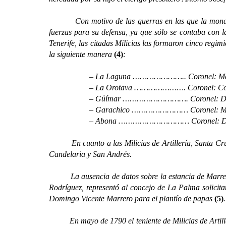
Con motivo de las guerras en las que la monarquía e
fuerzas para su defensa, ya que sólo se contaba con la
Tenerife, las citadas Milicias las formaron cinco regi
la siguiente manera
(4)
:
– La Laguna ………………….. Coronel: Marqués 
– La Orotava …………………. Coronel: Conde de
– Güímar ………………………. Coronel: Don Dieg
– Garachico …………………… Coronel: Marqués
– Abona ………………………… Coronel: Don Antoni
En cuanto a las Milicias de Artillería, Santa Cruz
Candelaria y San Andrés.
La ausencia de datos sobre la estancia de Marrero e
Rodríguez, representó al concejo de La Palma solicita
Domingo Vicente Marrero para el plantío de papas
(5)
.
En mayo de 1790 el teniente de Milicias de Artillerí