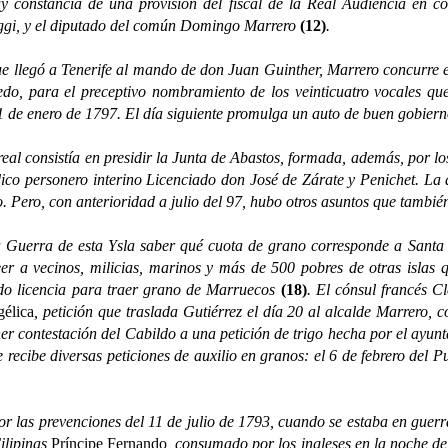
 constancia de una provisión del fiscal de la Real Audiencia en con
uggi, y el diputado del común Domingo Marrero
(12)
.
gó a Tenerife al mando de don Juan Guinther, Marrero concurre el 1
do, para el preceptivo nombramiento de los veinticuatro vocales que
 1 de enero de 1797. El día siguiente promulga un auto de buen gobier
consistía en presidir la Junta de Abastos, formada, además, por los
ico personero interino Licenciado don José de Zárate y Penichet. La 
. Pero, con anterioridad a julio del 97, hubo otros asuntos que tambié
rra de esta Ysla saber qué cuota de grano corresponde a Santa 
eer a vecinos, milicias, marinos y más de 500 pobres de otras islas 
do licencia para traer grano de Marruecos
(18)
. El cónsul francés C
gélica
, petición que traslada Gutiérrez el día 20 al alcalde Marrero, 
ner contestación del Cabildo a una petición de trigo hecha por el ayun
e recibe diversas peticiones de auxilio en granos: el 6 de febrero del P
s prevenciones del 11 de julio de 1793, cuando se estaba en guerra
Filipinas
Príncipe Fernando
, consumado por los ingleses en la noche del