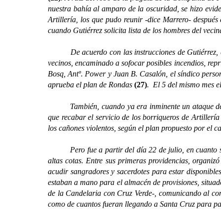
nuestra bahía al amparo de la oscuridad, se hizo evide
Artillería, los que pudo reunir -dice Marrero- después
cuando Gutiérrez solicita lista de los hombres del veci
De acuerdo con las instrucciones de Gutiérrez, el 1
vecinos, encaminado a sofocar posibles incendios, repr
Bosq, Antº. Power y Juan B. Casalón, el síndico perso
aprueba el plan de Rondas
(27)
. El 5 del mismo mes el
También, cuando ya era inminente un ataque del enemi
que recabar el servicio de los borriqueros de Artillerí
los cañones violentos, según el plan propuesto por el 
Pero fue a partir del día 22 de julio, en cuanto se 
altas cotas. Entre sus primeras providencias, organizó
acudir sangradores y sacerdotes para estar disponible
estaban a mano para el almacén de provisiones, situado
de la Candelaria con Cruz Verde-, comunicando al coma
como de cuantos fueran llegando a Santa Cruz para par