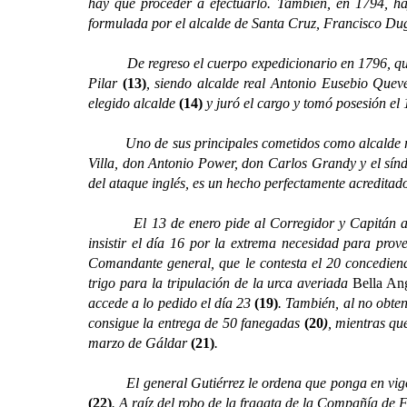
hay que proceder a efectuarlo. También, en 1794, hay
formulada por el alcalde de Santa Cruz, Francisco D
De regreso el cuerpo expedicionario en 1796, que lle
Pilar
(13)
, siendo alcalde real Antonio Eusebio Queve
elegido alcalde
(14)
y juró el cargo y tomó posesión el
Uno de sus principales cometidos como alcalde real 
Villa, don Antonio Power, don Carlos Grandy y el sínd
del ataque inglés, es un hecho perfectamente acreditado
El 13 de enero pide al Corregidor y Capitán a Gue
insistir el día 16 por la extrema necesidad para prov
Comandante general, que le contesta el 20 concedien
trigo para la tripulación de la urca averiada
Bella An
accede a lo pedido el día 23
(19)
. También, al no obte
consigue la entrega de 50 fanegadas
(20
)
, mientras qu
marzo de Gáldar
(21)
.
El general Gutiérrez le ordena que ponga en vigor la
(22)
. A raíz del robo de la fragata de la Compañía de 