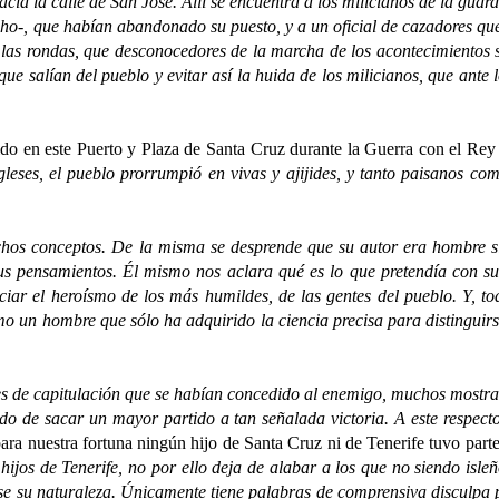
hacia la calle de San José. Allí se encuentra a los milicianos de la gua
o-, que habían abandonado su puesto, y a un oficial de cazadores que 
las rondas, que desconocedores de la marcha de los acontecimientos se
que salían del pueblo y evitar así la huida de los milicianos, que ante
ido en este Puerto y Plaza de Santa Cruz durante la Guerra con el Re
gleses, el pueblo prorrumpió en vivas y ajijides, y tanto paisanos c
conceptos. De la misma se desprende que su autor era hombre sin 
us pensamientos. Él mismo nos aclara qué es lo que pretendía con s
ar el heroísmo de los más humildes, de las gentes del pueblo. Y, todo
o un hombre que sólo ha adquirido la ciencia precisa para distinguirse 
 capitulación que se habían concedido al enemigo, muchos mostraron
o de sacar un mayor partido a tan señalada victoria. A este respecto
ara nuestra fortuna ningún hijo de Santa Cruz ni de Tenerife tuvo parte
 hijos de Tenerife, no por ello deja de alabar a los que no siendo isle
uese su naturaleza. Únicamente tiene palabras de comprensiva disculpa 