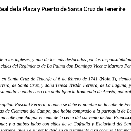
al de la Plaza y Puerto de Santa Cruz de Tenerife
te a los ingleses, y uno de los más destacados por las responsabilida
inciales del Regimiento de La Palma don Domingo Vicente Marrero Ferre
anta Cruz de Tenerife el 6 de febrero de 1741
(Nota 1)
, siend
rero, de Santa Cruz, y doña Teresa Tristán Ferrera, de La Laguna, y
o su madre cuando casó con doña Ignacia Romualda de Acosta, natural 
n Pascual Ferrera, a quien se debe el nombre de la calle de Ferrer 
casas de Clemente del Campo, que había comprado a la parroquia de 
na calle que iba por encima de la cerca del convento de San Francisco
agua; y a ambos lados con sitios de la Cofradía y Esclavitud del Sa
ef Ferrera, quien a su vez lo dejó en su testamento a su sobrino Doming