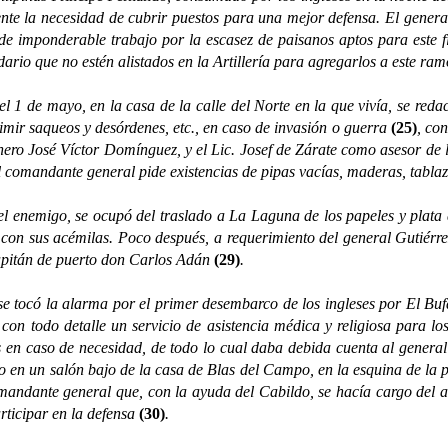
nte la necesidad de cubrir puestos para una mejor defensa. El genera
 de imponderable trabajo por la escasez de paisanos aptos para este f
ndario que no estén alistados en la Artillería para agregarlos a este ra
 de mayo, en la casa de la calle del Norte en la que vivía, se reda
imir saqueos y desórdenes, etc., en caso de invasión o guerra
(25)
, con
nero José Víctor Domínguez, y el Lic. Josef de Zárate como asesor de 
 comandante general pide existencias de pipas vacías, maderas, tablazó
go, se ocupó del traslado a La Laguna de los papeles y plata de la
a con sus acémilas. Poco después, a requerimiento del general Gutiérre
capitán de puerto don Carlos Adán
(29)
.
tocó la alarma por el primer desembarco de los ingleses por El Buf
 con todo detalle un servicio de asistencia médica y religiosa para l
s en caso de necesidad, de todo lo cual daba debida cuenta al genera
 en un salón bajo de la casa de Blas del Campo, en la esquina de la pla
ndante general que, con la ayuda del Cabildo, se hacía cargo del ab
ticipar en la defensa
(30)
.