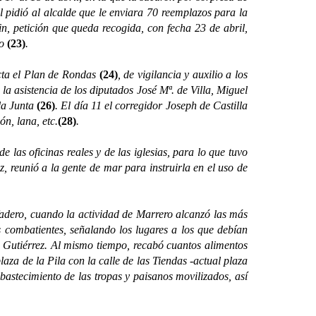
l pidió al alcalde que le enviara 70 reemplazos para la
in, petición que queda recogida, con fecha 23 de abril,
mo
(23)
.
cta el Plan de Rondas
(24)
, de vigilancia y auxilio a los
 la asistencia de los diputados José Mª. de Villa, Miguel
la Junta
(26)
. El día 11 el corregidor Joseph de Castilla
n, lana, etc.
(28)
.
s oficinas reales y de las iglesias, para lo que tuvo
z, reunió a la gente de mar para instruirla en el uso de
adero, cuando la actividad de Marrero alcanzó las más
os combatientes, señalando los lugares a los que debían
l Gutiérrez. Al mismo tiempo, recabó cuantos alimentos
za de la Pila con la calle de las Tiendas -actual plaza
astecimiento de las tropas y paisanos movilizados, así