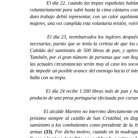
El día 22, cuando las tropas españolas habían ocup
voluntariamente para subir hasta la cima cántaros con 
duro trabajo debió representar, con un calor agobian
mujeres, una vez cumplida esta voluntaria misión, volvie
El día 23, reembarcados los ingleses después del f
necesarias, puesto que se tenía la certeza de que los
Cabildo del suministro de 500 libras de pan, y aprov
También, por el gran número de personas que van lleg
las actuales circunstancias serán muy al caso los soc
de impedir un posible avance del enemigo hacia el inte
halla con su tropa.
El día 24 recibe 1.500 libras más de pan y hace qu
producto de una presa portuguesa efectuada por corsar
El alcalde Marrero no intervino directamente en la l
próximo siempre al castillo de San Cristóbal, en d
suministro a los combatientes como presidente de la J
armas
(33)
. Por dicho motivo, cuando en la madruga