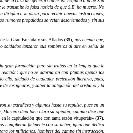
rdia de la casa del general Gutiérrez -esquina a la de San
le transmite la falsa noticia de que S.E. ha muerto. No
 dirigían a la plaza para recibir nuevas instrucciones,
 los rumores propalados se veían desorientados y sin sus
y de la Gran Bretaña y sus Aliados
(35)
, nos cuenta que,
omo soldados lanzaron sus sombreros al aire en señal de
gran formación, pero sin trabas en la lengua que le
u relación: que no se adornaran con plumas ajenas los
 ello, alejado de cualquier pretensión literaria, pues,
de los ignaros, y saber la obligación del cristiano y la
 su extrañeza y algunos hasta su repulsa, pues en un
, Marrero deja bien clara su opinión, cuando dice que
 en la capitulación que con tanta razón vituperáis»
(37)
.
ños cumplieron fielmente con su deber, igual que dedica
para los milicianos, hombres del campo sin instrucción,