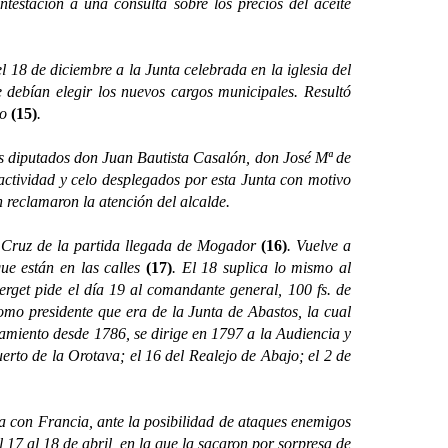
testación a una consulta sobre los precios del aceite
8 de diciembre a la Junta celebrada en la iglesia del
 debían elegir los nuevos cargos municipales. Resultó
no
(15)
.
 diputados don Juan Bautista Casalón, don José Mª de
actividad y celo desplegados por esta Junta con motivo
n reclamaron la atención del alcalde.
Cruz de la partida llegada de Mogador
(16)
. Vuelve a
que están en las calles
(17)
. El 18 suplica lo mismo al
lerget pide el día 19 al comandante general, 100 fs. de
como presidente que era de la Junta de Abastos, la cual
tamiento desde 1786, se dirige en 1797 a la Audiencia y
uerto de la Orotava; el 16 del Realejo de Abajo; el 2 de
 con Francia, ante la posibilidad de ataques enemigos
 17 al 18 de abril, en la que la sacaron por sorpresa de