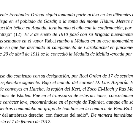
e Fernández Ortega siguió tomando parte activa en las diferentes op
friega en el poblado de Gasdir, o la toma del monte Hidum. Merece 
 acción bélica en Aguada, terminando el año con la confirmación, por
ntrajo” (12).
El 3 de enero de 1910 pasó con su brigada nuevamente 
as semanas en el vapor
Rabat
rumbo a Málaga en un cese momentáneo 
o en que fue destinado al campamento de Carabanchel en funciones 
e 20 de abril de 1911 se le concedió la Medalla de Melilla -creada po
 dio comienzo con su designación, por Real Orden de 17 de septiembr
e septiembre siguiente. Bajo el mando del coronel D. Luis Aizpurúa M
de convoyes en Harcha, la región del Kert, el Zoco El-Hach y Ras Med
aciones de Ishafen. Fue en el transcurso de estas acciones, concretam
 carácter leve, encontrándose en el paraje de Tafardet, aunque ello só
 mientras comandaba un grupo de hombres en la comarca de Beni-Bu-
r del antebrazo derecho, con fractura del radio”
. De manera inmediata f
ta el 7 de febrero de 1912.