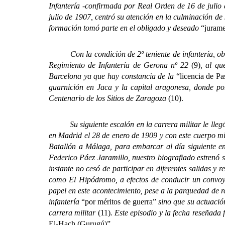
Infantería -confirmada por Real Orden de 16 de julio de
julio de 1907, centró su atención en la culminación de
formación tomó parte en el obligado y deseado
“jurame
Con la condición de 2º teniente de infantería, obten
Regimiento de Infantería de Gerona nº 22
(9)
, al qu
Barcelona ya que hay constancia de la
“licencia de Pa
guarnición en Jaca y la capital aragonesa, donde po
Centenario de los Sitios de Zaragoza
(10).
Su siguiente escalón en la carrera militar le llegó 
en Madrid el 28 de enero de 1909 y con este cuerpo mil
Batallón a Málaga, para embarcar al día siguiente en
Federico Páez Jaramillo, nuestro biografiado estrenó 
instante no cesó de participar en diferentes salidas y
como El Hipódromo, a efectos de conducir un convo
papel en este acontecimiento, pese a la parquedad de re
infantería
“por méritos de guerra”
sino que su actuación
carrera militar
(11)
. Este episodio y la fecha reseñad
El-Hach (Gurugú)”
.