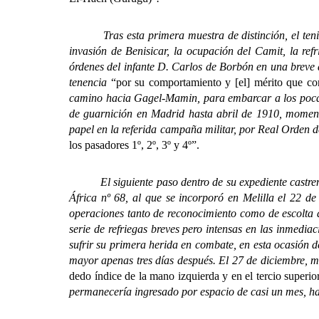
Tras esta primera muestra de distinción, el tenient
invasión de Benisicar, la ocupación del Camit, la re
órdenes del infante D. Carlos de Borbón en una breve
tenencia
“por su comportamiento y [el] mérito que co
camino hacia Gagel-Mamin, para embarcar a los poc
de guarnición en Madrid hasta abril de 1910, moment
papel en la referida campaña militar, por Real Orden d
los pasadores 1º, 2º, 3º y 4º”.
El siguiente paso dentro de su expediente castrense
África nº 68, al que se incorporó en Melilla el 22 d
operaciones tanto de reconocimiento como de escolta 
serie de refriegas breves pero intensas en las inmedi
sufrir su primera herida en combate, en esta ocasión de
mayor apenas tres días después. El 27 de diciembre,
dedo índice de la mano izquierda y en el tercio superio
permanecería ingresado por espacio de casi un mes, has