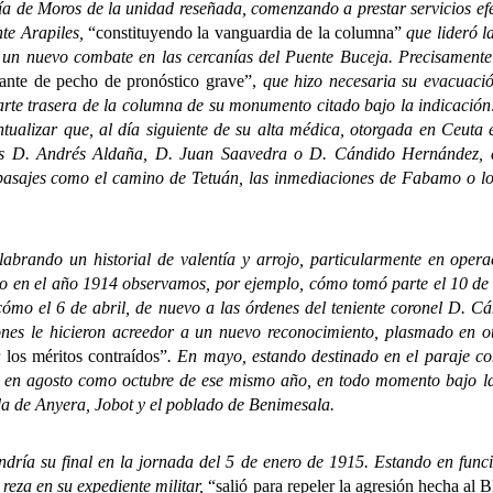
 de Moros de la unidad reseñada, comenzando a prestar servicios efe
nte Arapiles,
“constituyendo la vanguardia de la columna”
que lideró l
 un nuevo combate en las cercanías del Puente Buceja. Precisamente
rante de pecho de pronóstico grave”,
que hizo necesaria su evacuació
arte trasera de la columna de su monumento citado bajo la indicació
alizar que, al día siguiente de su alta médica, otorgada en Ceuta el
ores D. Andrés Aldaña, D. Juan Saavedra o D. Cándido Hernández,
pasajes como el camino de Tetuán, las inmediaciones de Fabamo o los
 un historial de valentía y arrojo, particularmente en operaci
o en el año 1914 observamos, por ejemplo, cómo tomó parte el 10 de 
ómo el 6 de abril, de nuevo a las órdenes del teniente coronel D. C
ones le hicieron acreedor a un nuevo reconocimiento, plasmado en ot
 los méritos contraídos”
. En mayo, estando destinado en el paraje c
to en agosto como octubre de ese mismo año, en todo momento bajo la
da de Anyera, Jobot y el poblado de Benimesala.
ría su final en la jornada del 5 de enero de 1915. Estando en func
reza en su expediente militar,
“salió para repeler la agresión hecha al 