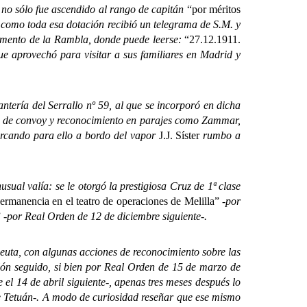
o sólo fue ascendido al rango de capitán
“por méritos
 como toda esa dotación recibió un telegrama de S.M. y
onumento de la Rambla, donde puede leerse:
“27.12.1911.
ue aprovechó para visitar a sus familiares en Madrid y
ría del Serrallo nº 59, al que se incorporó en dicha
nes de convoy y reconocimiento en parajes como Zammar,
arcando para ello a bordo del vapor
J.J. Síster
rumbo a
al valía: se le otorgó la prestigiosa Cruz de 1ª clase
ermanencia en el teatro de operaciones de Melilla”
-por
”
-por Real Orden de 12 de diciembre siguiente-.
uta, con algunas acciones de reconocimiento sobre las
glón seguido, si bien por Real Orden de 15 de marzo de
el 14 de abril siguiente-, apenas tres meses después lo
de Tetuán-. A modo de curiosidad reseñar que ese mismo