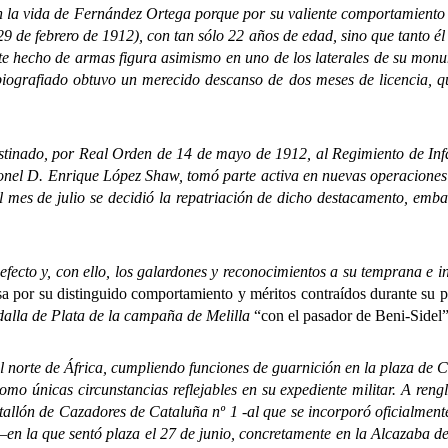
 vida de Fernández Ortega porque por su valiente comportamiento n
de febrero de 1912), con tan sólo 22 años de edad, sino que tanto él
 Este hecho de armas figura asimismo en uno de los laterales de su m
 biografiado obtuvo un merecido descanso de dos meses de licencia, q
ado, por Real Orden de 14 de mayo de 1912, al Regimiento de Infante
coronel D. Enrique López Shaw, tomó parte activa en nuevas operacio
mes de julio se decidió la repatriación de dicho destacamento, emb
y, con ello, los galardones y reconocimientos a su temprana e inusu
por su distinguido comportamiento y méritos contraídos durante su p
dalla de Plata de la campaña de Melilla
“con el pasador de Beni-Sidel
te de África, cumpliendo funciones de guarnición en la plaza de Ce
omo únicas circunstancias reflejables en su expediente militar. A ren
allón de Cazadores de Cataluña nº 1 -al que se incorporó oficialmente 
 –en la que sentó plaza el 27 de junio, concretamente en la Alcazaba 