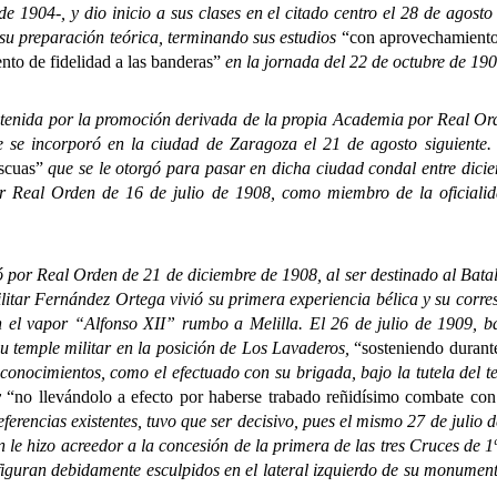
 1904-, y dio inicio a sus clases en el citado centro el 28 de agosto 
 su preparación teórica, terminando sus estudios
“con aprovechamient
nto de fidelidad a las banderas”
en la jornada del 22 de octubre de 19
ida por la promoción derivada de la propia Academia por Real Orden
e se incorporó en la ciudad de Zaragoza el 21 de agosto siguiente
scuas”
que se le otorgó para pasar en dicha ciudad condal entre dici
r Real Orden de 16 de julio de 1908, como miembro de la oficialid
por Real Orden de 21 de diciembre de 1908, al ser destinado al Batal
itar Fernández Ortega vivió su primera experiencia bélica y su corre
 el vapor “Alfonso XII” rumbo a Melilla. El 26 de julio de 1909, b
su temple militar en la posición de Los Lavaderos,
“sosteniendo durant
 reconocimientos, como el efectuado con su brigada, bajo la tutela del 
y
“no llevándolo a efecto por haberse trabado reñidísimo combate con
ferencias existentes, tuvo que ser decisivo, pues el mismo 27 de julio 
 le hizo acreedor a la concesión de la primera de las tres Cruces de 1
a figuran debidamente esculpidos en el lateral izquierdo de su monume