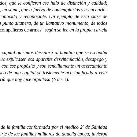
os, que le confieren ese halo de distinción y calidad;
s, en suma, que a fuerza de contemplarlos y escucharlos
econocido y reconocible. Un ejemplo de esta clase de
ta punto altanera, de un llamativo monumento, de todos
s compañeros de armas”
según se lee en la propia cartela
apital quisimos descubrir al hombre que se escondía
 que explicasen esa aparente desvinculación, desapego y
n con ese propósito y son sencillamente un acercamiento
ico de una capital ya tristemente acostumbrada a vivir
oría que hoy luce orgullosa
(Nota 1)
.
de la familia conformada por el médico 2º de Sanidad
e de las familias militares de aquella época, tuvieron