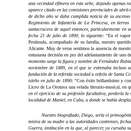
una vecindad efímera en esta urbe, dejando apenas ras
aparece citado en las comisiones provinciales de abri
de dicho año se daba cumplida noticia de su ascenso
Regimiento de Infantería de La Princesa, en tierras
santacrucera de aquel entonces, particularmente en u
fecha 21 de julio de 1890, lo siguiente:
“En el vapor
Península, acompañado de su familia, nuestro querid
Alicante. Muy de veras sentimos la ausencia de nuestro
entusiasta decisión en pro del adelantamiento de uno de
momento surge la figura y nombre de Fernández Rubias 
noviembre de 1889, en el que se estrenaba incluso u
fundación de la referida sociedad u orfeón de Santa Cec
isleño en julio de 1890:
“Con éxito brillantísimo y co
Liceo de La Orotava una velada literario-musical, en 
en el ejercicio de su profesión facultativa, perdería 
localidad de Maniel, en Cuba, a donde se había despla
Nuestro biografiado, Diego, sería el primogénito de
misiva de su madre a las autoridades castrenses, fecha
Guerra, institución en la que, al parecer, ya cursaba 