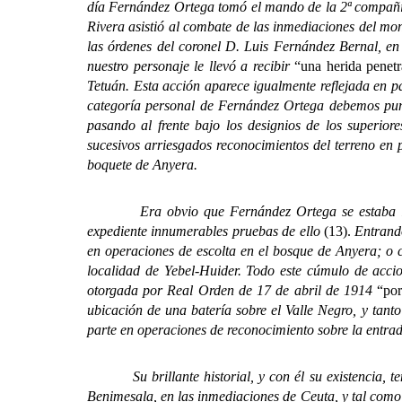
día Fernández Ortega tomó el mando de la 2ª compañía
Rivera asistió al combate de las inmediaciones del mo
las órdenes del coronel D. Luis Fernández Bernal, en
nuestro personaje le llevó a recibir
“una herida penet
Tetuán. Esta acción aparece igualmente reflejada en p
categoría personal de Fernández Ortega debemos puntu
pasando al frente bajo los designios de los superi
sucesivos arriesgados reconocimientos del terreno en 
boquete de Anyera.
Era obvio que Fernández Ortega se estaba labrando
expediente innumerables pruebas de ello
(13).
Entrand
en operaciones de escolta en el bosque de Anyera; o c
localidad de Yebel-Huider. Todo este cúmulo de acci
otorgada por Real Orden de 17 de abril de 1914
“por
ubicación de una batería sobre el Valle Negro, y tan
parte en operaciones de reconocimiento sobre la entra
Su brillante historial, y con él su existencia, tend
Benimesala, en las inmediaciones de Ceuta, y tal como 