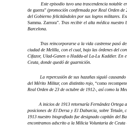
Este episodio tuvo una trascendencia notable en la
de guerra”
(promoción confirmada por Real Orden de 29 
del Gobierno felicitándoles por sus logros militares.
Samma. Zarrora”.
Tras recibir el alta médica nuestro
Barcelona.
Tras reincorporarse a la vida castrense pasó destin
ciudad de Melilla, con el cual, bajo las órdenes del 
Cifazor, Ulad-Ganen o Haddu-al La-Lu Kaddier. En el 
Ceuta, donde quedó de guarnición.
La repercusión de sus hazañas siguió causando efecto 
del Mérito Militar, con distintito rojo,
“como recompensa 
Real Orden de 23 de octubre de 1912-, así como la Me
A inicios de 1913 retornaría Fernández Ortega al nor
posiciones de El Dersa y El Daburcia, sobre Tetuán, c
1913 nuestro biografiado fue designado capitán del Bat
encontramos adscrito a la Milicia Voluntaria de Ceuta