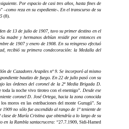
siguiente. Por espacio de casi tres años, hasta fines de
o” –
como reza en su expediente-. En el transcurso de su
05
(8).
 de 13 de julio de 1907, tuvo su primer destino en el
. Su madre y hermanos debían residir por entonces en
embre de 1907 y enero de 1908. En su reingreso efectuó
ad, recibió su primera condecoración: la Medalla del
lón de Cazadores Arapiles nº 9. Se incorporó al mismo
spondiente bautizo de fuego. En 22 de julio pasó con su
ajo las órdenes del coronel de la 2ª Media Brigada D.
e toda la noche vivo tiroteo con el enemigo”
. Desde ese
teniente coronel D. José Ortega, hacia la zona conocida
 los moros en las estribaciones del monte Gurugú”
. Su
de 1909 no sólo fue ascendido al rango de 1º teniente de
ª clase de María Cristina que obtendría a lo largo de su
nto en la Rambla santacrucera:
“27.7.1909, Sidi-Hamed