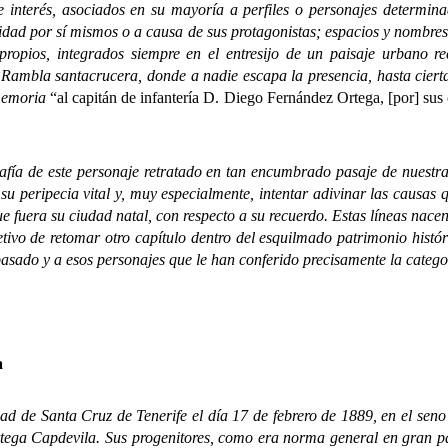
 interés, asociados en su mayoría a perfiles o personajes determinad
icidad por sí mismos o a causa de sus protagonistas; espacios y nombre
propios, integrados siempre en el entresijo de un paisaje urbano r
a Rambla santacrucera, donde a nadie escapa la presencia, hasta cier
 memoria
“al capitán de infantería D. Diego Fernández Ortega, [por] su
de este personaje retratado en tan encumbrado pasaje de nuestra c
r su peripecia vital y, muy especialmente, intentar adivinar las causas
e fuera su ciudad natal, con respecto a su recuerdo. Estas líneas nace
tivo de retomar otro capítulo dentro del esquilmado patrimonio histór
pasado y a esos personajes que le han conferido precisamente la categ
a
 Santa Cruz de Tenerife el día 17 de febrero de 1889, en el seno 
ga Capdevila. Sus progenitores, como era norma general en gran part