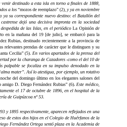
enir destinado a esta isla en torno a finales de 1888,
ados a los
“mozos de reemplazo” (2)
, y ya en noviembre
 ya su correspondiente nuevo destino: el Batallón del
 castrense dejó una decisiva impronta en la sociedad
despedida de las Islas, en el periódico
La Opinión
de
to en la mañana del 19 [de julio], se embarcó para la
ez Rubias, destinado recientemente a la provincia de
s relevantes prendas de carácter que le distinguen y su
anta Cecilia” (5).
En varios apartados de la prensa del
bertad por la charanga de Cazadores -como el del 10 de
ás palpable se focaliza en su impulso denodado en la
“alma mater”. Así lo atestigua, por ejemplo, un rotativo
 noche del domingo último en los elegantes salones del
ido amigo D. Diego Fernández Rubias” (6)
. Este médico,
etamente el 17 de octubre de 1896, en el hospital de la
ería de Guipúzcoa nº 53.
3 y 1895 respectivamente, aparecen reflejados en una
eso de estos dos hijos en el Colegio de Huérfanos de la
Diego Fernández Ortega sentó plaza en la Academia de