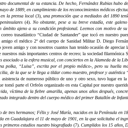
tro documental de su estancia. De hecho, Fernández Rubias hubo de v
l-mayo de 1889, en cumplimiento de los reconocimientos médicos efectu
 en la prensa local
(3)
, una promoción que a mediados del 1890 tenía
 peninsulares
(4).
No obstante, pese a su breve estadía, este galeno
n ámbito ajeno a su condición profesional. Leemos con motivo de su 
 correo trasatlántico “Ciudad de Santander” que tocó en nuestro puer
o amigo el médico 2º del cuerpo de Sanidad Militar D. Diego Fernánd
 joven amigo y con nosotros cuantos han tenido ocasión de apreciar la
 nuestros más importantes centros de recreo; la sociedad filarmónica S
asociado a la esfera musical, con conciertos en la Alameda de la Li
na polka, “Luisa”, escrita por el propio médico-, pero su huella m
ilia, de la que se le llega a tildar como maestro, profesor y auténtica 
n asistencia de numeroso público de uno y otro sexo, tuvo lugar en la
que tomó parte el Orfeón organizado en esta Capital por nuestro quer
la vida, víctima de la fiebre amarilla, apenas unos años después, concr
zado integrado dentro del cuerpo médico del primer Batallón de Infant
 tres hermanos; Félix y José María, nacidos en la Península en 189
da en Guadalajara el 11 de mayo de 1901, en la que solicitaba el ingr
sus primeros estudios nuestro biografiado
(7)
. Cumplidos los 15 años, 