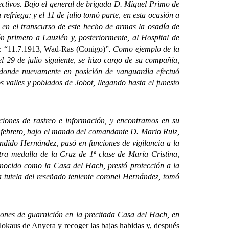
ctivos. Bajo el general de brigada D. Miguel Primo de
a refriega; y el 11 de julio tomó parte, en esta ocasión a
 en el transcurso de este hecho de armas la osadía de
n primero a Lauzién y, posteriormente, al Hospital de
n:
“11.7.1913, Wad-Ras (Conigo)”
. Como ejemplo de la
 29 de julio siguiente, se hizo cargo de su compañía,
 donde nuevamente en posición de vanguardia efectuó
 valles y poblados de Jobot, llegando hasta el funesto
ones de rastreo e información, y encontramos en su
febrero, bajo el mando del comandante D. Mario Ruiz,
ándido Hernández, pasó en funciones de vigilancia a la
ra medalla de la Cruz de 1ª clase de María Cristina,
onocido como la Casa del Hach, prestó protección a la
 tutela del reseñado teniente coronel Hernández, tomó
iones de guarnición en la precitada Casa del Hach, en
Blokaus de Anyera y recoger las bajas habidas y, después