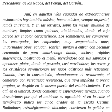
Pescadores, de los Nabos, del Perejil, del Carbón…
Allí, en aquellas vías cuajadas de extraordinarios
restaurantes hay también música, buena música, siempre orquestal,
jamás chirriante. Y en las terrazas, sobre las mesas, multitud de
manteles, limpios como patenas, almidonados, donde el rojo
parece ser el color característico. Los sommeliers, los camareros,
los encargados, los empleados, muy .emperchados unos,
uniformados otros, saludan, sonríen, invitan a entrar con peculiar
ceremonia de puro «marketing» dando, incluso, rápidas
sugerencias, mostrando el menú, recreándose con sus sabrosos y
apetitosos platos, donde el pescado, casi moviéndose, las ostras y
los crustáceos revolucionan los jugos gástricos más reticentes.
Cuando, tras la consumición, abandonamos el restaurante, el
camarero, con versallesca reverencia, que lleva implícita la previa
propina, te despide en la misma puerta del establecimiento. Y es
allí, en el umbral, donde comienza la esplendorosa terraza, cuando
descubrimos por qué el ambiente es agradable si en la calle el
termómetro indica los cinco grados en la escala Celsius.
Radiadores, estratégicamente ubicados, convierten la gelidez en