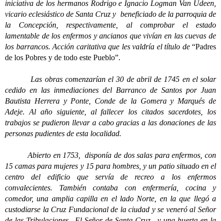
iniciativa de los hermanos Rodrigo e Ignacio Logman Van Udeen,
vicario eclesiástico de Santa Cruz y beneficiado de la parroquia de
la Concepción, respectivamente, al comprobar el estado
lamentable de los enfermos y ancianos que vivían en las cuevas de
los barrancos. Acción caritativa que les valdría el título de
“Padres
de los Pobres y de todo este Pueblo”.
Las obras comenzarían el 30 de abril de 1745 en el solar
cedido en las inmediaciones del Barranco de Santos por Juan
Bautista Herrera y Ponte, Conde de la Gomera y Marqués de
Adeje. Al año siguiente, al fallecer los citados sacerdotes, los
trabajos se pudieron llevar a cabo gracias a las donaciones de las
personas pudientes de esta localidad.
Abierto en 1753, disponía de dos salas para enfermos, con
15 camas para mujeres y 15 para hombres, y un patio situado en el
centro del edificio que servía de recreo a los enfermos
convalecientes. También contaba con enfermería, cocina y
comedor, una amplia capilla en el lado Norte, en la que llegó a
custodiarse la Cruz Fundacional de la ciudad y se veneró al Señor
de las Tribulaciones –El Señor de Santa Cruz-, y una huerta en la