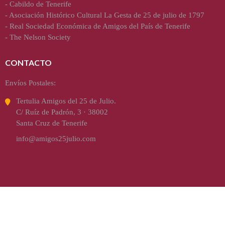
-
Cabildo de Tenerife
-
Asociación Histórico Cultural La Gesta de 25 de julio de 1797
-
Real Sociedad Económica de Amigos del País de Tenerife
-
The Nelson Society
CONTACTO
Envíos Postales:
Tertulia Amigos del 25 de Julio.
C/ Ruíz de Padrón, 3 · 38002
Santa Cruz de Tenerife
info@amigos25julio.com