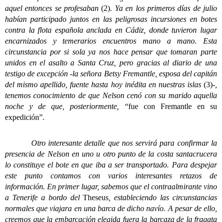
aquel entonces se profesaban
(2).
Ya en los primeros días de julio
habían participado juntos en las peligrosas incursiones en botes
contra la flota española anclada en Cádiz, donde tuvieron lugar
encarnizados y temerarios encuentros mano a mano. Esta
circunstancia por si sola ya nos hace pensar que tomaran parte
unidos en el asalto a Santa Cruz, pero gracias al diario de una
testigo de excepción -la señora Betsy Fremantle, esposa del capitán
del mismo apellido, fuente hasta hoy inédita en nuestras islas
(3)
-,
tenemos conocimiento de que Nelson cenó con su marido aquella
noche y de que, posteriormente,
“fue con Fremantle en su
expedición”
.
Otro interesante detalle que nos servirá para confirmar la
presencia de Nelson en uno u otro punto de la costa santacrucera
lo constituye el bote en que iba a ser transportado. Para despejar
este punto contamos con varios interesantes retazos de
información. En primer lugar, sabemos que el contraalmirante vino
a Tenerife a bordo del
Theseus
, estableciendo las circunstancias
normales que viajara en una barca de dicho navío. A pesar de ello,
creemos que la embarcación elegida fuera la barcaza de la fragata