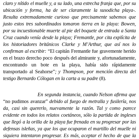
claro y nítido el muelle y, a su lado, una estrecha franja que, por su
ubicación y forma, ha de ser claramente la susodicha playa-.
Resulta extremadamente curioso que precisamente sabemos que
justo estos tres subordinados tomaron tierra en la playa: Bowen,
por su incuestionable muerte al pie del boquete de entrada a Santa
Cruz cuando venía desde la playa; Fremantle, por cita explícita de
los historiadores británicos Clarke y M’Arthur, que así nos lo
confirman al escribir:
“El capitán Fremantle fue gravemente herido
en el brazo derecho poco después del almirante y, afortunadamente,
encontrando un bote en la playa, había sido rápidamente
transportado al Seahorse”
; y Thompson, por mención directa del
testigo Bernardo Cólogan en la carta a su padre
(8).
En segunda instancia, cuando Nelson afirma que
“no pudimos avanzar”
debido al fuego de metralla y fusilería, nos
da, casi sin quererlo, nuevamente la razón. Tal y como parece
evidente en todos los relatos coetáneos, sólo la partida de ingleses
que llegó a la orilla de la playa fue frenada en su progresar por las
defensas isleñas, ya que los que ocuparon el martillo del muelle ni
siquiera intentaron progresar. Es más, aceptar el hecho de que la