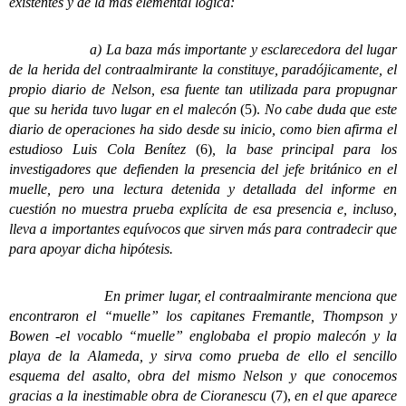
existentes y de la más elemental lógica:
a) La baza más importante y esclarecedora del lugar
de la herida del contraalmirante la constituye, paradójicamente, el
propio diario de Nelson, esa fuente tan utilizada para propugnar
que su herida tuvo lugar en el malecón
(5).
No cabe duda que este
diario de operaciones ha sido desde su inicio, como bien afirma el
estudioso Luis Cola Benítez
(6)
, la base principal para los
investigadores que defienden la presencia del jefe británico en el
muelle, pero una lectura detenida y detallada del informe en
cuestión no muestra prueba explícita de esa presencia e, incluso,
lleva a importantes equívocos que sirven más para contradecir que
para apoyar dicha hipótesis.
En primer lugar, el contraalmirante menciona que
encontraron el “muelle” los capitanes Fremantle, Thompson y
Bowen -el vocablo “muelle” englobaba el propio malecón y la
playa de la Alameda, y sirva como prueba de ello el sencillo
esquema del asalto, obra del mismo Nelson y que conocemos
gracias a la inestimable obra de Cioranescu
(7),
en el que aparece