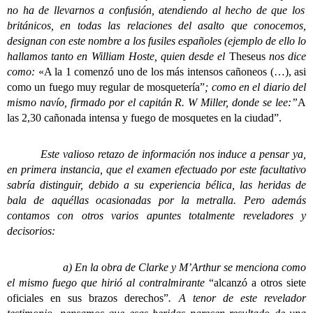
no ha de llevarnos a confusión, atendiendo al hecho de que los
británicos, en todas las relaciones del asalto que conocemos,
designan con este nombre a los fusiles españoles (ejemplo de ello lo
hallamos tanto en William Hoste, quien desde el
Theseus
nos dice
como:
«
A la 1 comenzó uno de los más intensos cañoneos (…), asi
como un fuego muy regular de mosquetería”
; como en el diario del
mismo navío, firmado por el capitán R. W Miller, donde se lee:”
A
las 2,30 cañonada intensa y fuego de mosquetes en la ciudad”.
Este valioso retazo de información nos induce a pensar ya,
en primera instancia, que el examen efectuado por este facultativo
sabría distinguir, debido a su experiencia bélica, las heridas de
bala de aquéllas ocasionadas por la metralla. Pero además
contamos con otros varios apuntes totalmente reveladores y
decisorios:
a) En la obra de Clarke y M’Arthur se menciona como
el mismo fuego que hirió al contralmirante
“alcanzó a otros siete
oficiales en sus brazos derechos”
. A tenor de este revelador