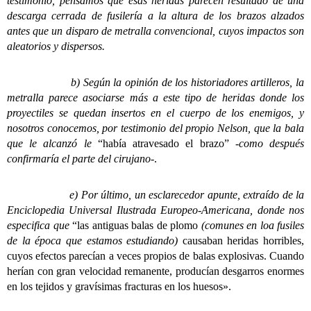
testimonio, pensamos que esas heridas parecen resultado de una
descarga cerrada de fusilería a la altura de los brazos alzados
antes que un disparo de metralla convencional, cuyos impactos son
aleatorios y dispersos.
b) Según la opinión de los historiadores artilleros, la
metralla parece asociarse más a este tipo de heridas donde los
proyectiles se quedan insertos en el cuerpo de los enemigos, y
nosotros conocemos, por testimonio del propio Nelson, que la bala
que le alcanzó le
“había atravesado el brazo”
-como después
confirmaría el parte del cirujano-
.
e) Por último, un esclarecedor apunte, extraído de la
Enciclopedia Universal Ilustrada Europeo-Americana, donde nos
especifica que
“las antiguas balas de plomo
(comunes en loa fusiles
de la época que estamos estudiando)
causaban heridas horribles,
cuyos efectos parecían a veces propios de balas explosivas. Cuando
herían con gran velocidad remanente, producían desgarros enormes
en los tejidos y gravísimas fracturas en los huesos».