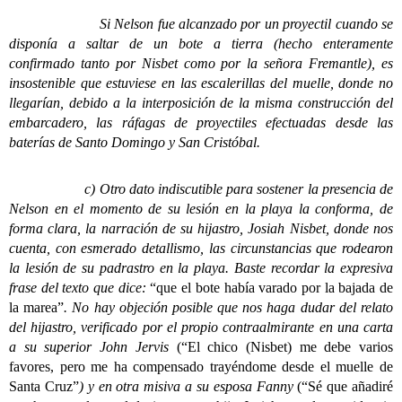
Si Nelson fue alcanzado por un proyectil cuando se
disponía a saltar de un bote a tierra (hecho enteramente
confirmado tanto por Nisbet como por la señora Fremantle), es
insostenible que estuviese en las escalerillas del muelle, donde no
llegarían, debido a la interposición de la misma construcción del
embarcadero, las ráfagas de proyectiles efectuadas desde las
baterías de Santo Domingo y San Cristóbal.
c) Otro dato indiscutible para sostener la presencia de
Nelson en el momento de su lesión en la playa la conforma, de
forma clara, la narración de su hijastro, Josiah Nisbet, donde nos
cuenta, con esmerado detallismo, las circunstancias que rodearon
la lesión de su padrastro en la playa. Baste recordar la expresiva
frase del texto que dice:
“que el bote había varado por la bajada de
la marea”
. No hay objeción posible que nos haga dudar del relato
del hijastro, verificado por el propio contraalmirante en una carta
a su superior John Jervis
(“El chico (Nisbet) me debe varios
favores, pero me ha compensado trayéndome desde el muelle de
Santa Cruz”
) y en otra misiva a su esposa Fanny
(“Sé que añadiré