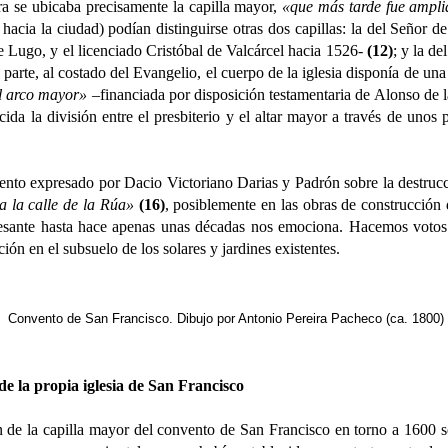
era se ubicaba precisamente la capilla mayor,
«que más tarde fue ampli
n hacia la ciudad) podían distinguirse otras dos capillas: la del Seño
de Lugo, y el licenciado Cristóbal de Valcárcel hacia 1526-
(12)
; y la d
u parte, al costado del Evangelio, el cuerpo de la iglesia disponía de un
al arco mayor»
–financiada por disposición testamentaria de Alonso de 
cida la división entre el presbiterio y el altar mayor a través de uno
 expresado por Dacio Victoriano Darias y Padrón sobre la destrucció
a la calle de la Rúa»
(16)
, posiblemente en las obras de construcción 
resante hasta hace apenas unas décadas nos emociona. Hacemos votos
ión en el subsuelo de los solares y jardines existentes.
Convento de San Francisco. Dibujo por Antonio Pereira Pacheco (ca. 1800)
de la propia iglesia de San Francisco
a capilla mayor del convento de San Francisco en torno a 1600 se ef