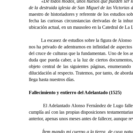
«De todos modos, unos huesos que pueden ser los
de la destruida iglesia de San Miguel de las Victorias
maestro de historiadores y referente de los estudios s
fecha las curiosas circunstancias derivadas de la inh
ubicación actual, en un mausoleo en la Catedral de La
La escasez de estudios sobre la figura de Alonso Fer
nos ha privado de adentrarnos en infinidad de aspectos
del cruce de culturas que la fundamentan. Uno de los 
duda que pueda caber, a la luz de ciertos documentos, 
objeto central de las siguientes páginas, enumerando
dilucidación al respecto. Tratemos, por tanto, de abord
llega hasta nuestros días.
Fallecimiento y entierro del Adelantado
(1525)
El Adelantado Alonso Fernández de Lugo falleció e
cumplía así con las propias disposiciones testamentari
anterior, apenas unos meses antes de fallecer, aunque re
Ítem mando mi cuerpo a la tierra, de cuya natur