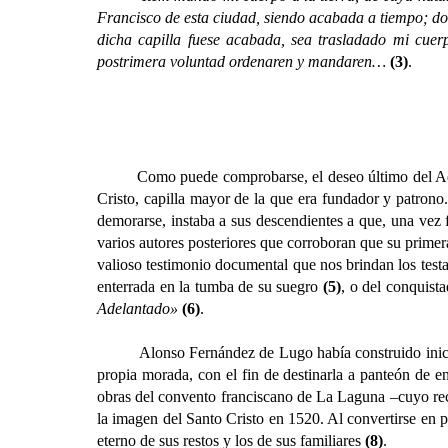
Francisco de esta ciudad, siendo acabada a tiempo; don
dicha capilla fuese acabada, sea trasladado mi cuer
postrimera voluntad ordenaren y mandaren…
(3)
.
Como puede comprobarse, el deseo último del Ad
Cristo, capilla mayor de la que era fundador y patrono.
demorarse, instaba a sus descendientes a que, una vez f
varios autores posteriores que corroboran que su prime
valioso testimonio documental que nos brindan los test
enterrada en la tumba de su suegro
(5)
, o del conquist
Adelantado»
(6)
.
Alonso Fernández de Lugo había construido inicialme
propia morada, con el fin de destinarla a panteón de en
obras del convento franciscano de La Laguna –cuyo rec
la imagen del Santo Cristo en 1520. Al convertirse en 
eterno de sus restos y los de sus familiares
(8)
.