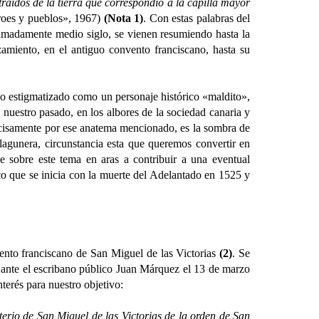
raídos de la tierra que correspondió a la capilla mayor
roes y pueblos», 1967)
(Nota 1)
. Con estas palabras del
oximadamente medio siglo, se vienen resumiendo hasta la
zamiento, en el antiguo convento franciscano, hasta su
 estigmatizado como un personaje histórico «maldito»,
nuestro pasado, en los albores de la sociedad canaria y
ecisamente por ese anatema mencionado, es la sombra de
 lagunera, circunstancia esta que queremos convertir en
e sobre este tema en aras a contribuir a una eventual
ico que se inicia con la muerte del Adelantado en 1525 y
o franciscano de San Miguel de las Victorias
(2)
. Se
z ante el escribano público Juan Márquez el 13 de marzo
nterés para nuestro objetivo:
erio de San Miguel de las Victorias de la orden de San