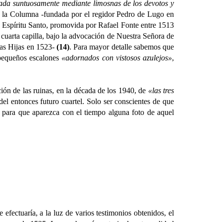
ada suntuosamente mediante limosnas de los devotos y
r de la Columna -fundada por el regidor Pedro de Lugo en
el Espíritu Santo, promovida por Rafael Fonte entre 1513
a cuarta capilla, bajo la advocación de Nuestra Señora de
las Hijas en 1523-
(14)
. Para mayor detalle sabemos que
s pequeños escalones
«adornados con vistosos azulejos»
,
n de las ruinas, en la década de los 1940, de
«las tres
del entonces futuro cuartel. Solo ser conscientes de que
 para que aparezca con el tiempo alguna foto de aquel
ectuaría, a la luz de varios testimonios obtenidos, el