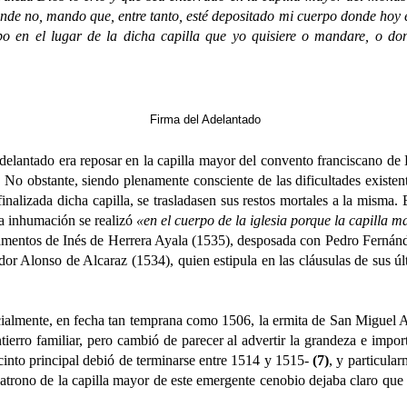
de no, mando que, entre tanto, esté depositado mi cuerpo donde hoy es
po en el lugar de la dicha capilla que yo quisiere o mandare, o don
Firma del Adelantado
elantado era reposar en la capilla mayor del convento franciscano de
 No obstante, siendo plenamente consciente de las dificultades existent
inalizada dicha capilla, se trasladasen sus restos mortales a la misma
ra inhumación se realizó
«en el cuerpo de la iglesia porque la capilla
amentos de Inés de Herrera Ayala (1535), desposada con Pedro Fernánde
ador Alonso de Alcaraz (1534), quien estipula en las cláusulas de sus 
nte, en fecha tan temprana como 1506, la ermita de San Miguel Arcá
tierro familiar, pero cambió de parecer al advertir la grandeza e impo
into principal debió de terminarse entre 1514 y 1515-
(7)
, y particula
patrono de la capilla mayor de este emergente cenobio dejaba claro que