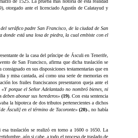
 marzo de 1525. La prueba más notoria de esta realidad
, otorgado ante el licenciado Agustín de Calatayud y
del seráfico padre San Francisco, de la ciudad de San
 donde está una losa de piedra, la cual embiste con el
entante de la casa del príncipe de Ásculi en Tenerife,
vento de San Francisco, afirma que dicha traslación se
 consignado en sus disposiciones testamentarias que en
gilia y misa cantada, así como una serie de memorias en
ción los frailes franciscanos presentaron queja ante el
:
«Y porque el Señor Adelantado no nombró bienes, ni
les deben abonar sus herederos»
(19)
. Con esta sentencia
aba la hipoteca de dos tributos pertenecientes a dichos
 [de Ásculi] en el término de Tacoronte»
(20)
-, no había
sa traslación se realizó en torno a 1600 o 1650. La
tidumbre, aún si cabe, a todo el proceso de traslado de