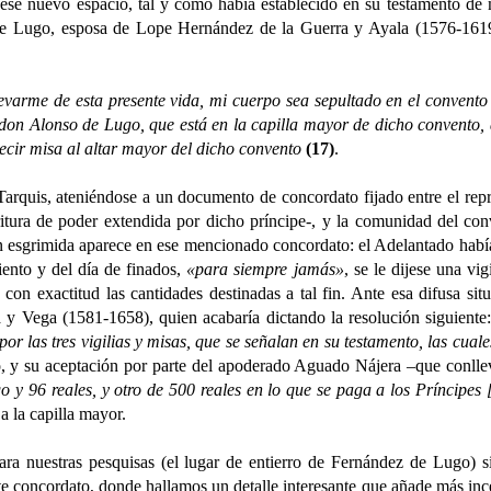
ese nuevo espacio, tal y como había establecido en su testamento de
 de Lugo, esposa de Lope Hernández de la Guerra y Ayala (1576-1619)
arme de esta presente vida, mi cuerpo sea sepultado en el convento 
don Alonso de Lugo, que está en la capilla mayor de dicho convento, a
decir misa al altar mayor del dicho convento
(17)
.
is, ateniéndose a un documento de concordato fijado entre el repres
tura de poder extendida por dicho príncipe-, y la comunidad del con
n esgrimida aparece en ese mencionado concordato: el Adelantado había
iento y del día de finados,
«para siempre jamás»
, se le dijese una vi
on exactitud las cantidades destinadas a tal fin. Ante esa difusa situa
y Vega (1581-1658), quien acabaría dictando la resolución siguiente
or las tres vigilias y misas, que se señalan en su testamento, las cua
io, y su aceptación por parte del apoderado Aguado Nájera –que conllev
o y 96 reales, y otro de 500 reales en lo que se paga a los Príncipes
 a la capilla mayor.
tras pesquisas (el lugar de entierro de Fernández de Lugo) si e
e concordato, donde hallamos un detalle interesante que añade más incer