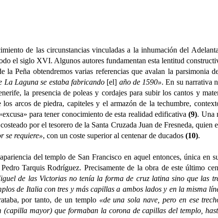
to de las circunstancias vinculadas a la inhumación del Adelantad
odo el siglo XVI. Algunos autores fundamentan esta lentitud constructiva
e la Peña obtendremos varias referencias que avalan la parsimonia de 
de La Laguna se estaba fabricando
[el]
año de 1590»
. En su narrativa 
nerife, la presencia de poleas y cordajes para subir los cantos y mate
 los arcos de piedra, capiteles y el armazón de la techumbre, context
«excusa» para tener conocimiento de esta realidad edificativa
(9)
. Una 
a, costeado por el tesorero de la Santa Cruzada Juan de Fresneda, quie
r se requiere»
, con un coste superior al centenar de ducados
(10)
.
encia del templo de San Francisco en aquel entonces, única en su e
dro Tarquis Rodríguez. Precisamente de la obra de este último cent
guel de las Victorias no tenía la forma de cruz latina sino que las t
mplos de Italia con tres y más capillas a ambos lados y en la misma lí
rataba, por tanto, de un templo
«de una sola nave, pero en ese trech
 (capilla mayor) que formaban la corona de capillas del templo, hasta