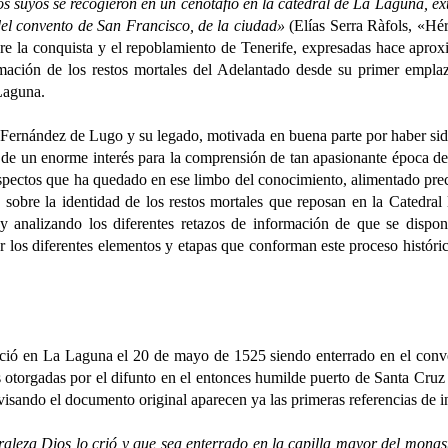
 suyos se recogieron en un cenotafio en la catedral de La Laguna, ext
 del convento de San Francisco, de la ciudad»
(Elías Serra Ràfols, «Hé
obre la conquista y el repoblamiento de Tenerife, expresadas hace apr
umación de los restos mortales del Adelantado desde su primer empla
 Laguna.
nández de Lugo y su legado, motivada en buena parte por haber sido
 de un enorme interés para la comprensión de tan apasionante época de 
aspectos que ha quedado en ese limbo del conocimiento, alimentado pr
sobre la identidad de los restos mortales que reposan en la Catedral
 y analizando los diferentes retazos de información de que se dispon
ar los diferentes elementos y etapas que conforman este proceso histór
n La Laguna el 20 de mayo de 1525 siendo enterrado en el convent
as otorgadas por el difunto en el entonces humilde puerto de Santa Cru
visando el documento original aparecen ya las primeras referencias de i
aleza Dios lo crió y que sea enterrado en la capilla mayor del monast