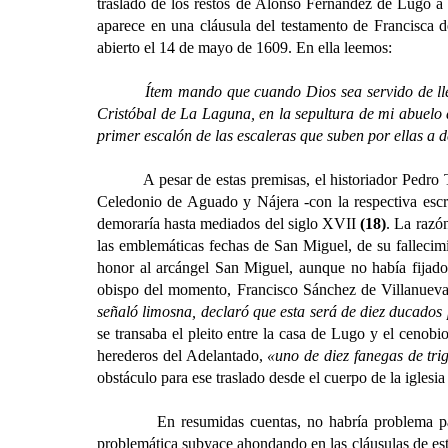
traslado de los restos de Alonso Fernández de Lugo a 
aparece en una cláusula del testamento de Francisca
abierto el 14 de mayo de 1609. En ella leemos:
Ítem mando que cuando Dios sea servido de llev
Cristóbal de La Laguna, en la sepultura de mi abuelo 
primer escalón de las escaleras que suben por ellas a 
A pesar de estas premisas, el historiador Pedro Tarqu
Celedonio de Aguado y Nájera -con la respectiva escri
demoraría hasta mediados del siglo XVII
(18)
. La razó
las emblemáticas fechas de San Miguel, de su fallecim
honor al arcángel San Miguel, aunque no había fijado c
obispo del momento, Francisco Sánchez de Villanueva 
señaló limosna, declaró que esta será de diez ducados p
se transaba el pleito entre la casa de Lugo y el cenob
herederos del Adelantado,
«uno de diez fanegas de trig
obstáculo para ese traslado desde el cuerpo de la iglesia
En resumidas cuentas, no habría problema para nues
problemática subyace ahondando en las cláusulas de est