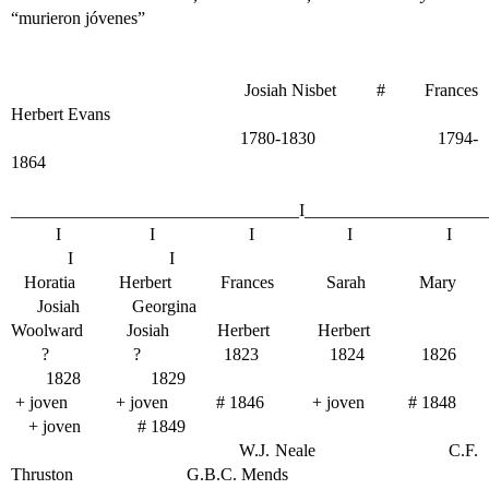
“murieron jóvenes”
Josiah Nisbet # Frances
Herbert Evans
1780-1830 1794-
1864
_________________________________I_____________________
I
I I I I
I I
Horatia Herbert Frances Sarah Mary
Josiah Georgina
Woolward Josiah Herbert Herbert
? ? 1823 1824 1826
1828 1829
+ joven + joven # 1846 + joven # 1848
+ joven # 1849
W.J. Neale C.F.
Thruston
G.B.C. Mends