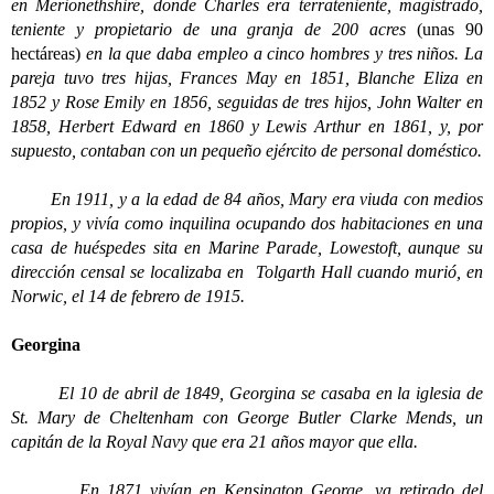
en Merionethshire, donde Charles era terrateniente, magistrado,
teniente y propietario de una granja de 200 acres
(unas 90
hectáreas)
en la que daba empleo a cinco hombres y tres niños. La
pareja tuvo tres hijas, Frances May en 1851, Blanche Eliza en
1852 y Rose Emily en 1856, seguidas de tres hijos, John Walter en
1858, Herbert Edward en 1860 y Lewis Arthur en 1861, y, por
supuesto, contaban con un pequeño ejército de personal doméstico.
En 1911, y a la edad de 84 años, Mary era viuda con medios
propios, y vivía como inquilina ocupando dos habitaciones en una
casa de huéspedes sita en Marine Parade, Lowestoft, aunque su
dirección censal se localizaba en Tolgarth Hall cuando murió, en
Norwic, el 14 de febrero de 1915.
Georgina
El 10 de abril de 1849, Georgina se casaba en la iglesia de
St. Mary de Cheltenham con George Butler Clarke Mends, un
capitán de la Royal Navy que era 21 años mayor que ella.
En 1871 vivían en Kensington George, ya retirado del