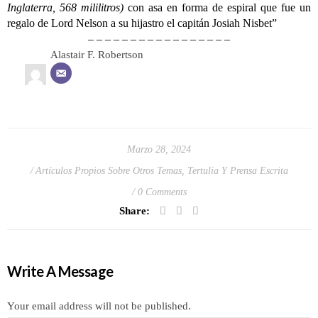
Inglaterra, 568 mililitros)
con asa en forma de espiral que fue un
regalo de Lord Nelson a su hijastro el capitán Josiah Nisbet”
– – – – – – – – – – – – – – – – –
Alastair F. Robertson
Marzo 28, 2024
Artículos Propios Sobre Otros Temas
,
Tertulia Y Prensa Escrita
0 Comments
Share:
Write A Message
Your email address will not be published.