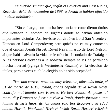
Es curioso señalar que, según el
Beverley and East Riding
Recorder
, del 5 de noviembre de 1898, a Josiah le habían ofrecido
un título nobiliario:
“Sin embargo, con mucha frecuencia se concedieron títulos
que llevaban el nombre de lugares donde se habían obtenido
importantes victorias. Así Jervis se convirtió en Lord San Vicente y
Duncan en Lord Camperdown; pero quizás no es muy conocido
que al capitán Josiah Nisbet, Royal Navy, hijastro de Lord Nelson,
al que había salvado la vida, se le ofreció el condado de Trafalgar.
A las personas elevadas a la nobleza siempre se les ha permitido
mucha libertad (agrega la
Westminster Gazette
) en la elección de
títulos, pero a veces el título elegido no ha sido aceptado”
Tras una carrera naval no muy relevante, años más tarde, el
31 de marzo de 1819, Josiah, ahora capitán de la Royal Navy,
contrajo matrimonio con Frances Herbert Evans. Al pasar al
retiro, él y Frances se fueron a vivir a París, donde formaron una
familia de siete hijos, de los cuales sólo tres llegaron a la edad
adulta. Horatia Woolward, Herbert Josiah, Sarah Herbert y Josiah