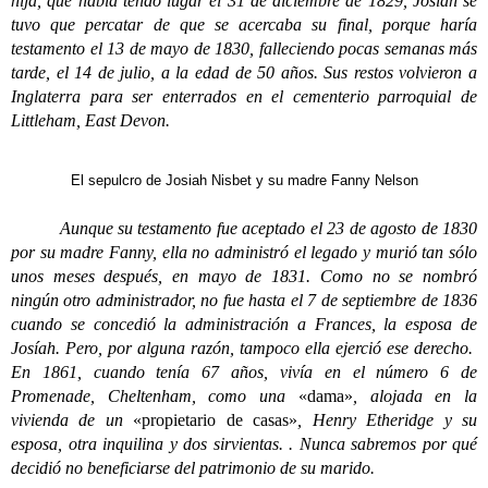
hija, que había tendo lugar el 31 de diciembre de 1829, Josiah se
tuvo que percatar de que se acercaba su final, porque haría
testamento el 13 de mayo de 1830, falleciendo pocas semanas más
tarde, el 14 de julio, a la edad de 50 años. Sus restos volvieron a
Inglaterra para ser enterrados en el cementerio parroquial de
Littleham, East Devon.
El sepulcro de Josiah Nisbet y su madre Fanny Nelson
Aunque su testamento fue aceptado el 23 de agosto de 1830
por su madre Fanny, ella no administró el legado y murió tan sólo
unos meses después, en mayo de 1831. Como no se nombró
ningún otro administrador, no fue hasta el 7 de septiembre de 1836
cuando se concedió la administración a Frances, la esposa de
Josíah. Pero, por alguna razón, tampoco ella ejerció ese derecho.
En 1861, cuando tenía 67 años, vivía en el número 6 de
Promenade, Cheltenham, como una
«dama»
, alojada en la
vivienda de un
«propietario de casas»
, Henry Etheridge y su
esposa, otra inquilina y dos sirvientas. . Nunca sabremos por qué
decidió no beneficiarse del patrimonio de su marido.