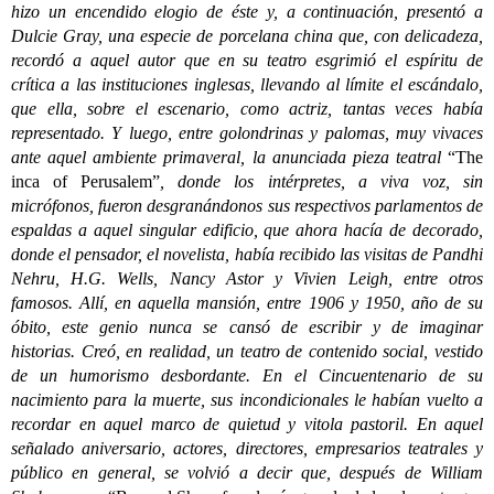
hizo un encendido elogio de éste y, a continuación, presentó a
Dulcie Gray, una especie de porcelana china que, con delicadeza,
recordó a aquel autor que en su teatro esgrimió el espíritu de
crítica a las instituciones inglesas, llevando al límite el escándalo,
que ella, sobre el escenario, como actriz, tantas veces había
representado. Y luego, entre golondrinas y palomas, muy vivaces
ante aquel ambiente primaveral, la anunciada pieza teatral
“The
inca of Perusalem”
, donde los intérpretes, a viva voz, sin
micrófonos, fueron desgranándonos sus respectivos parlamentos de
espaldas a aquel singular edificio, que ahora hacía de decorado,
donde el pensador, el novelista, había recibido las visitas de Pandhi
Nehru, H.G. Wells, Nancy Astor y Vivien Leigh, entre otros
famosos. Allí, en aquella mansión, entre 1906 y 1950, año de su
óbito, este genio nunca se cansó de escribir y de imaginar
historias. Creó, en realidad, un teatro de contenido social, vestido
de un humorismo desbordante. En el Cincuentenario de su
nacimiento para la muerte, sus incondicionales le habían vuelto a
recordar en aquel marco de quietud y vitola pastoril. En aquel
señalado aniversario, actores, directores, empresarios teatrales y
público en general, se volvió a decir que, después de William