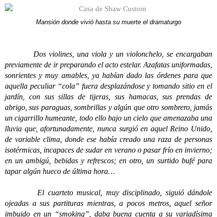
Mansión donde vivió hasta su muerte el dramaturgo
Dos violines, una viola y un violonchelo, se encargaban
previamente de ir preparando el acto estelar. Azafatas uniformadas,
sonrientes y muy amables, ya habían dado las órdenes para que
aquella peculiar “cola” fuera desplazándose y tomando sitio en el
jardín, con sus sillas de tijeras, sus hamacas, sus prendas de
abrigo, sus paraguas, sombrillas y algún que otro sombrero, jamás
un cigarrillo humeante, todo ello bajo un cielo que amenazaba una
lluvia que, afortunadamente, nunca surgió en aquel Reino Unido,
de variable clima, donde ese había creado una raza de personas
isotérmicas, incapaces de sudar en verano o pasar frío en invierno;
en un ambigú, bebidas y refrescos; en otro, un surtido bufé para
tapar algún hueco de última hora…
El cuarteto musical, muy disciplinado, siguió dándole
ojeadas a sus partituras mientras, a pocos metros, aquel señor
imbuido en un “smoking”, daba buena cuenta a su variadísima