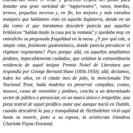
instalar una gran variedad de “tupperwares”, vasos, botellas,
termos, pequeñas neveras y, en fin, los mejores y más extraños
manjares que habíamos visto en aquella Inglaterra, donde en un
día como el que intentamos descubrir parecía que aquellos
británicos
“habían tirado la casa por la ventana”
y quedaba muy en
entredicho su pregonada frugalidad en la mesa. ¿Y por qué este, a
simple vista, fenómeno gastronómico, donde parecía prevalecer el
régimen vegetariano? Pues porque allá, en aquellos amplísimos
jardines, impecablemente cuidados, que orlaban la extraordinaria
residencia de aquel insigne Premio Nobel de Literatura que
respondía por George Bernard Shaw (1856-1950); allá, decíamos,
todos los años, en el citado mes de julio, la mencionada The
Nacional Trust, hada madrina en preservar campiñas, costas,
museos, casas de renombre y jardines, concita a un determinado
sector de público a presenciar, en un marco único e irrepetible, una
pieza teatral de aquel prolífico autor que aunque nació en Dublín,
cuando descubrió la paz y tranquilidad de Herfordshire vivió aquí
hasta su muerte, junto a su esposa, la aristócrata irlandesa
Charlotte Payne-Towsend.