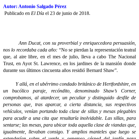
Autor: Antonio Salgado Pérez
Publicado en
El Día
el 23 de junio de 2018.
Ann Ducat, con su proverbial y enriquecedora persuasión,
nos lo recordaba cada año:
“No se pierdan la representación teatral
que, al aire libre, en el mes de julio, lleva a cabo The Nacional
Trust, en Ayot St. Lawrence, en los jardines de la mansión donde
durante sus últimos cincuenta años residió Bernard Shaw”
.
Y allá, en el ubérrimo condado británico de Hertfordshire, en
un bucólico paraje, recóndito, denominado Shaw’s Corner,
comprobamos, al atardecer, un peculiar y distinguido desfile de
personas que, tras aparcar, a cierta distancia, sus respectivos
vehículos, venían portando toda clase de sillas y mesas plegables
para acudir a una cita que resultaría inolvidable. Las sillas, para
sentarse; las mesas, para ubicar toda aquella clase de viandas que,
igualmente, llevaban consigo. Y amplios manteles que luego se
extenderían sobre el verde y generoso césped del jardín para