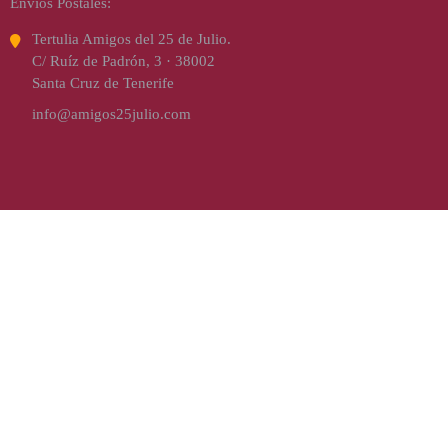
Envíos Postales:
Tertulia Amigos del 25 de Julio.
C/ Ruíz de Padrón, 3 · 38002
Santa Cruz de Tenerife
info@amigos25julio.com