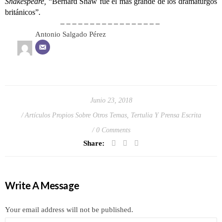
Shakespeare,
“Bernard Shaw fue el más grande de los dramaturgos
británicos”
.
– – – – – – – – – – – – – – – – –
Antonio Salgado Pérez
Junio 23, 2018
Artículos Propios Sobre Otros Temas
,
Tertulia Y Prensa Escrita
0 Comments
Share:
Write A Message
Your email address will not be published.