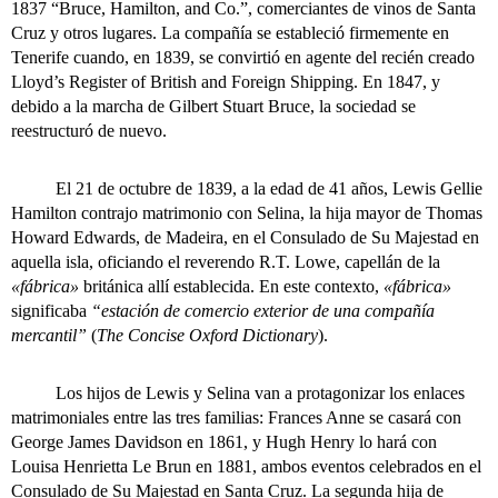
1837 “Bruce, Hamilton, and Co.”, comerciantes de vinos de Santa
Cruz y otros lugares. La compañía se estableció firmemente en
Tenerife cuando, en 1839, se convirtió en agente del recién creado
Lloyd’s Register of British and Foreign Shipping. En 1847, y
debido a la marcha de Gilbert Stuart Bruce, la sociedad se
reestructuró de nuevo.
El 21 de octubre de 1839, a la edad de 41 años, Lewis Gellie
Hamilton contrajo matrimonio con Selina, la hija mayor de Thomas
Howard Edwards, de Madeira, en el Consulado de Su Majestad en
aquella isla, oficiando el reverendo R.T. Lowe, capellán de la
«fábrica»
británica allí establecida. En este contexto,
«fábrica»
significaba
“estación de comercio exterior de una compañía
mercantil”
(
The Concise Oxford Dictionary
).
Los hijos de Lewis y Selina van a protagonizar los enlaces
matrimoniales entre las tres familias: Frances Anne se casará con
George James Davidson en 1861, y Hugh Henry lo hará con
Louisa Henrietta Le Brun en 1881, ambos eventos celebrados en el
Consulado de Su Majestad en Santa Cruz. La segunda hija de