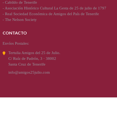
-
Cabildo de Tenerife
-
Asociación Histórico Cultural La Gesta de 25 de julio de 1797
-
Real Sociedad Económica de Amigos del País de Tenerife
-
The Nelson Society
CONTACTO
Envíos Postales:
Tertulia Amigos del 25 de Julio.
C/ Ruíz de Padrón, 3 · 38002
Santa Cruz de Tenerife
info@amigos25julio.com