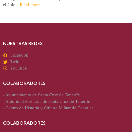
el 2 de…
Read more
NUESTRAS REDES
Facebook
Twitter
YouTube
COLABORADORES
-
Ayuntamiento de Santa Cruz de Tenerife
-
Autoridad Portuaria de Santa Cruz de Tenerife
-
Centro de Historia y Cultura Militar de Canarias
COLABORADORES