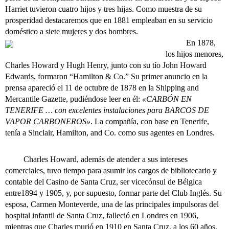
Harriet tuvieron cuatro hijos y tres hijas. Como muestra de su
prosperidad destacaremos que en 1881 empleaban en su servicio
doméstico a siete mujeres y dos hombres.
En 1878,
los hijos menores,
Charles Howard y Hugh Henry, junto con su tío John Howard
Edwards, formaron “Hamilton & Co.” Su primer anuncio en la
prensa apareció el 11 de octubre de 1878 en la Shipping and
Mercantile Gazette, pudiéndose leer en él:
«CARBÓN EN
TENERIFE … con excelentes instalaciones para BARCOS DE
VAPOR CARBONEROS»
. La compañía, con base en Tenerife,
tenía a Sinclair, Hamilton, and Co. como sus agentes en Londres.
Charles Howard, además de atender a sus intereses
comerciales, tuvo tiempo para asumir los cargos de bibliotecario y
contable del Casino de Santa Cruz, ser vicecónsul de Bélgica
entre1894 y 1905, y, por supuesto, formar parte del Club Inglés. Su
esposa, Carmen Monteverde, una de las principales impulsoras del
hospital infantil de Santa Cruz, falleció en Londres en 1906,
mientras que Charles murió en 1910 en Santa Cruz, a los 60 años.