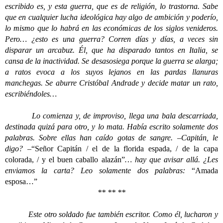
escribido es, y esta guerra, que es de religión, lo trastorna. Sabe
que en cualquier lucha ideológica hay algo de ambición y poderío,
lo mismo que lo habrá en las económicas de los siglos venideros.
Pero… ¿esto es una guerra? Corren días y días, a veces sin
disparar un arcabuz. Él, que ha disparado tantos en Italia, se
cansa de la inactividad. Se desasosiega porque la guerra se alarga;
a ratos evoca a los suyos lejanos en las pardas llanuras
manchegas. Se aburre Cristóbal Andrade y decide matar un rato,
escribiéndoles…
Lo comienza y, de improviso, llega una bala descarriada,
destinada quizá para otro, y lo mata. Había escrito solamente dos
palabras. Sobre ellas han caído gotas de sangre. –Capitán, le
digo? –
“Señor Capitán / el de la florida espada, / de la capa
colorada, / y el buen caballo alazán”
… hay que avisar allá. ¿Les
enviamos la carta? Leo solamente dos palabras:
“Amada
esposa…”
** ** **
Este otro soldado fue también escritor. Como él, lucharon y