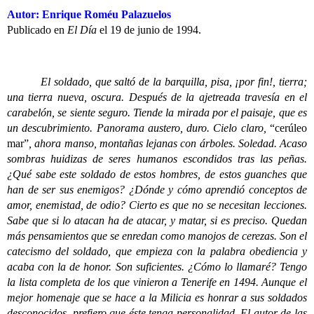
Autor: Enrique Roméu Palazuelos
Publicado en
El Día
el 19 de junio de 1994.
El soldado, que saltó de la barquilla, pisa, ¡por fin!, tierra;
una tierra nueva, oscura. Después de la ajetreada travesía en el
carabelón, se siente seguro. Tiende la mirada por el paisaje, que es
un descubrimiento. Panorama austero, duro. Cielo claro,
“cerúleo
mar”
, ahora manso, montañas lejanas con árboles. Soledad. Acaso
sombras huidizas de seres humanos escondidos tras las peñas.
¿Qué sabe este soldado de estos hombres, de estos guanches que
han de ser sus enemigos? ¿Dónde y cómo aprendió conceptos de
amor, enemistad, de odio? Cierto es que no se necesitan lecciones.
Sabe que si lo atacan ha de atacar, y matar, si es preciso. Quedan
más pensamientos que se enredan como manojos de cerezas. Son el
catecismo del soldado, que empieza con la palabra obediencia y
acaba con la de honor. Son suficientes. ¿Cómo lo llamaré? Tengo
la lista completa de los que vinieron a Tenerife en 1494. Aunque el
mejor homenaje que se hace a la Milicia es honrar a sus soldados
desconocidos, prefiero que éste tenga personalidad. El autor de las