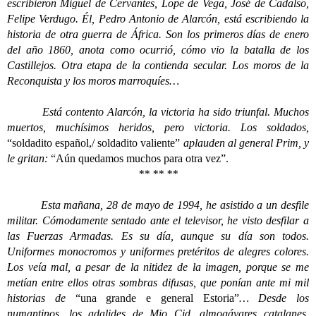
escribieron Miguel de Cervantes, Lope de Vega, José de Cadalso,
Felipe Verdugo. Él, Pedro Antonio de Alarcón, está escribiendo la
historia de otra guerra de África. Son los primeros días de enero
del año 1860, anota como ocurrió, cómo vio la batalla de los
Castillejos. Otra etapa de la contienda secular. Los moros de la
Reconquista y los moros marroquíes…
Está contento Alarcón, la victoria ha sido triunfal. Muchos
muertos, muchísimos heridos, pero victoria. Los soldados,
“soldadito español,/ soldadito valiente”
aplauden al general Prim, y
le gritan:
“Aún quedamos muchos para otra vez”.
** ** **
Esta mañana, 28 de mayo de 1994, he asistido a un desfile
militar. Cómodamente sentado ante el televisor, he visto desfilar a
las Fuerzas Armadas. Es su día, aunque su día son todos.
Uniformes monocromos y uniformes pretéritos de alegres colores.
Los veía mal, a pesar de la nitidez de la imagen, porque se me
metían entre ellos otras sombras difusas, que ponían ante mi mil
historias de
“una grande e general Estoria”
… Desde los
numantinos, los adalides de Mio Cid, almogávares catalanes,