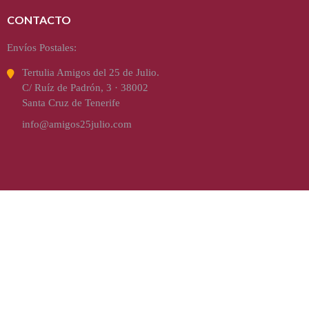
CONTACTO
Envíos Postales:
Tertulia Amigos del 25 de Julio.
C/ Ruíz de Padrón, 3 · 38002
Santa Cruz de Tenerife
info@amigos25julio.com