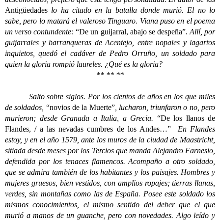
Antigüedades
lo ha citado en la batalla donde murió. El no lo
sabe, pero lo matará el valeroso Tinguaro. Viana puso en el poema
un verso contundente:
“De un guijarral, abajo se despeña”
. Allí, por
guijarrales y barranqueras de Acentejo, entre nopales y lagartos
inquietos, quedó el cadáver de Pedro Orruño, un soldado para
quien la gloria rompió laureles. ¿Qué es la gloria?
** ** **
Salto sobre siglos. Por los cientos de años en los que miles
de soldados,
“novios de la Muerte”
, lucharon, triunfaron o no, pero
murieron; desde Granada a Italia, a Grecia.
“De los llanos de
Flandes, / a las nevadas cumbres de los Andes…”
En Flandes
estoy, y en el año 1579, ante los muros de la ciudad de Maastricht,
sitiada desde meses por los Tercios que manda Alejandro Farnesio,
defendida por los tenaces flamencos. Acompaño a otro soldado,
que se admira también de los habitantes y los paisajes. Hombres y
mujeres gruesos, bien vestidos, con amplios ropajes; tierras llanas,
verdes, sin montañas como las de España. Posee este soldado los
mismos conocimientos, el mismo sentido del deber que el que
murió a manos de un guanche, pero con novedades. Algo leído y