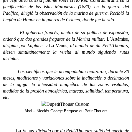
fue Jefe de la batería flotante sobre el río Rin. Contralmirante en la
pacificación de las islas Marquesas (1880), en la guerra del
Pacífico, dirigió la observación de la marina de guerra. Recibió la
Legión de Honor en la guerra de Crimea, donde fue herido.
El gobierno francés, dentro de su política de expansión,
ordenó que dos grandes fragatas de la Marina militar:
L´Artémise
,
dirigida por Laplace, y
La Venus
, al mando de du Petit-Thouars,
diesen simultáneamente la vuelta al mundo siguiendo rutas
distintas.
Los científicos que le acompañaban realizaron, durante 30
meses, mediciones y variaciones sobre la inclinación o declinación
de la aguja, la intensidad magnética de las zonas visitadas,
medidas de la presión atmosférica, mareas, salinidad, temperatura,
etc.
Abel – Nicolás George Bergase du Petir Thouars
La Venus
, dirigida por du Petit-Thouars, salió del puerto de