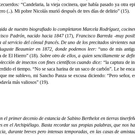
ecuerdos
:
“Candelaria, la vieja cocinera, que había pasado ya otra e
o (..). Mi pobre Nicolás murió después de tres días de delirio” (15).
ida de nuestro biografiado lo completaron Marcela Rodríguez, cocine
ncisco Padrón, nacido hacia 1847
(17)
, Francisco Barreda -muy posib
 al servicio del cónsul francés. De uno de los precitados sirvientes nat
o Auguste Beaumier en 1872, donde podemos leer:
“uno de mis antigu
a de El Hierro” (18)
. Sobre otro de ellos, a quien sencillamente se de
lección de insectos con fines científicos cuando dice:
“la captura de in
erdido el tiempo. “No se saca harina de un saco de carbón”
.
Le he enca
r que me sublevo, mi Sancho Panza se excusa diciendo: “Pero señor, e
todavía más valiosos” (19)
.
 primer decenio de estancia de Sabino Berthelot en tierras tinerfeñas
des en el Archipiélago. Basta recordar sus propias palabras, que nos 
ia, durante breves pero intensas temporadas, en las casas de amist