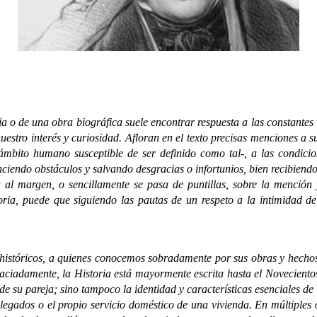
 una obra biográfica suele encontrar respuesta a las constantes vi
estro interés y curiosidad. Afloran en el texto precisas menciones a su
 ámbito humano susceptible de ser definido como tal-, a las condici
enciendo obstáculos y salvando desgracias o infortunios, bien recibiendo
a al margen, o sencillamente se pasa de puntillas, sobre la mención 
oria, puede que siguiendo las pautas de un respeto a la intimidad de
óricos, a quienes conocemos sobradamente por sus obras y hechos re
ciadamente, la Historia está mayormente escrita hasta el Noveciento
 de su pareja; sino tampoco la identidad y características esenciales de
llegados o el propio servicio doméstico de una vivienda. En múltiples o