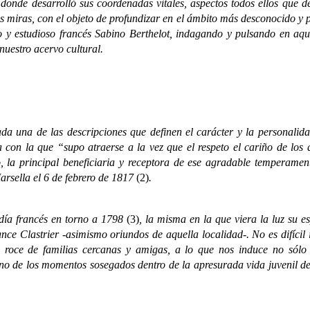
 donde desarrolló sus coordenadas vitales, aspectos todos ellos que d
sas miras, con el objeto de profundizar en el ámbito más desconocido y 
ico y estudioso francés Sabino Berthelot, indagando y pulsando en aq
 nuestro acervo cultural.
a de las descripciones que definen el carácter y la personalidad d
ica con la que “supo atraerse a la vez que el respeto el cariño de l
, la principal beneficiaria y receptora de ese agradable temperament
arsella el 6 de febrero de 1817
(2)
.
a francés en torno a 1798
(3)
, la misma en la que viera la luz su e
e Clastrier -asimismo oriundos de aquella localidad-. No es difícil 
l roce de familias cercanas y amigas, a lo que nos induce no sól
no de los momentos sosegados dentro de la apresurada vida juvenil de 