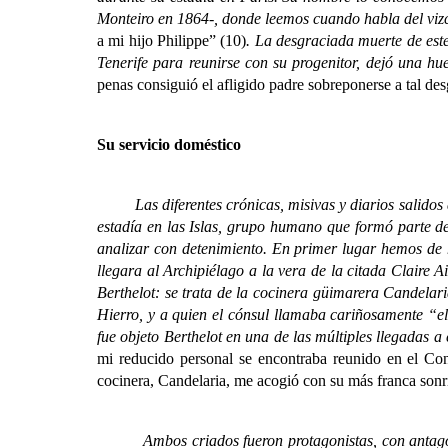
Monteiro en 1864-, donde leemos cuando habla del vi
a mi hijo Philippe” (10)
. La desgraciada muerte de este
Tenerife para reunirse con su progenitor, dejó una h
penas consiguió el afligido padre sobreponerse a tal des
Su servicio doméstico
Las diferentes crónicas, misivas y diarios salidos de 
estadía en las Islas, grupo humano que formó parte de 
analizar con detenimiento. En primer lugar hemos de 
llegara al Archipiélago a la vera de la citada Claire 
Berthelot: se trata de la cocinera güimarera Candelari
Hierro, y a quien el cónsul llamaba cariñosamente “e
fue objeto Berthelot en una de las múltiples llegadas 
mi reducido personal se encontraba reunido en el Con
cocinera, Candelaria, me acogió con su más franca sonr
Ambos criados fueron protagonistas, con antagónicos