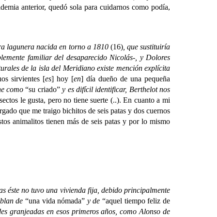
pidemia anterior, quedó sola para cuidarnos como podía,
ra lagunera nacida en torno a 1810
(16)
, que sustituiría
lemente familiar del desaparecido Nicolás-, y Dolores
urales de la isla del Meridiano existe mención explícita
os sirvientes [
es
] hoy [
en
] día dueño de una pequeña
fine como
“su criado”
y es difícil identificar, Berthelot nos
sectos le gusta, pero no tiene suerte (..). En cuanto a mi
rgado que me traigo bichitos de seis patas y dos cuernos
stos animalitos tienen más de seis patas y por lo mismo
 éste no tuvo una vivienda fija, debido principalmente
hablan de
“una vida nómada”
y de
“aquel tiempo feliz de
ades granjeadas en esos primeros años, como Alonso de