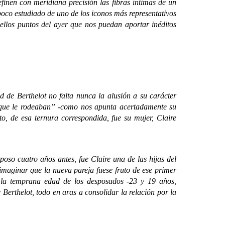
efinen con meridiana precisión las fibras íntimas de un
poco estudiado de uno de los iconos más representativos
uellos puntos del ayer que nos puedan aportar inéditos
e Berthelot no falta nunca la alusión a su carácter
os que le rodeaban” -como nos apunta acertadamente su
o, de esa ternura correspondida, fue su mujer, Claire
sposo cuatro años antes, fue Claire una de las hijas del
imaginar que la nueva pareja fuese fruto de ese primer
o la temprana edad de los desposados -23 y 19 años,
Berthelot, todo en aras a consolidar la relación por la