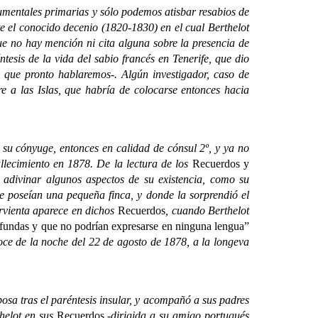
mentales primarias y sólo podemos atisbar resabios de
e el conocido decenio (1820-1830) en el cual Berthelot
ue no hay mención ni cita alguna sobre la presencia de
tesis de la vida del sabio francés en Tenerife, que dio
l que pronto hablaremos-. Algún investigador, caso de
re a las Islas, que habría de colocarse entonces hacia
 su cónyuge, entonces en calidad de cónsul 2º, y ya no
llecimiento en 1878. De la lectura de los
Recuerdos y
 adivinar algunos aspectos de su existencia, como su
e poseían una pequeña finca, y donde la sorprendió el
irvienta aparece en dichos
Recuerdos
, cuando Berthelot
ofundas y que no podrían expresarse en ninguna lengua”
 doce de la noche del 22 de agosto de 1878, a la longeva
sa tras el paréntesis insular, y acompañó a sus padres
thelot en sus
Recuerdos
-dirigida a su amigo portugués