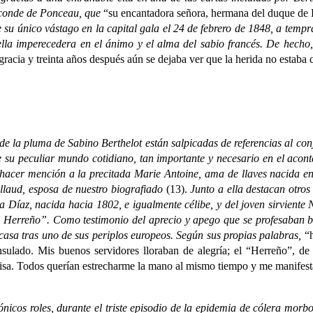
zconde de Ponceau, que
“su encantadora señora, hermana del duque de 
 su único vástago en la capital gala el 24 de febrero de 1848, a temp
uella imperecedera en el ánimo y el alma del sabio francés. De hech
gracia y treinta años después aún se dejaba ver que la herida no estaba c
la pluma de Sabino Berthelot están salpicadas de referencias al conj
su peculiar mundo cotidiano, tan importante y necesario en el aconte
hacer mención a la precitada Marie Antoine, ama de llaves nacida en
Aillaud, esposa de nuestro biografiado
(13
).
Junto a ella destacan otros
a Díaz, nacida hacia 1802, e igualmente célibe, y del joven sirviente 
l Herreño”. Como testimonio del aprecio y apego que se profesaban ba
a casa tras uno de sus periplos europeos. Según sus propias palabras,
“
sulado. Mis buenos servidores lloraban de alegría; el “Herreño”, de 
isa. Todos querían estrecharme la mano al mismo tiempo y me manifesta
 roles, durante el triste episodio de la epidemia de cólera morbo q