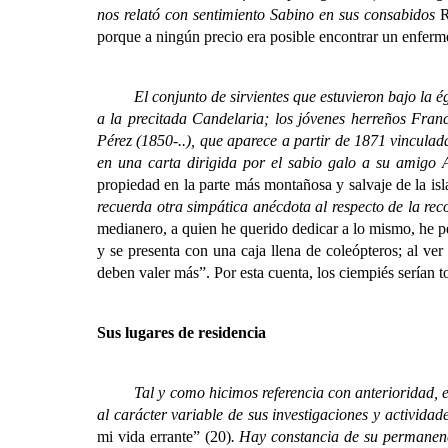
nos relató con sentimiento Sabino en sus consabidos
R
porque a ningún precio era posible encontrar un enfermer
El conjunto de sirvientes que estuvieron bajo la ég
a la precitada Candelaria; los jóvenes herreños Fra
Pérez (1850-..), que aparece a partir de 1871 vinculada
en una carta dirigida por el sabio galo a su amig
propiedad en la parte más montañosa y salvaje de la isl
recuerda otra simpática anécdota al respecto de la reco
medianero, a quien he querido dedicar a lo mismo, he p
y se presenta con una caja llena de coleópteros; al ve
deben valer más”. Por esta cuenta, los ciempiés serían 
Sus lugares de residencia
Tal y como hicimos referencia con anterioridad, en el
al carácter variable de sus investigaciones y activida
mi vida errante” (20)
. Hay constancia de su permanenc