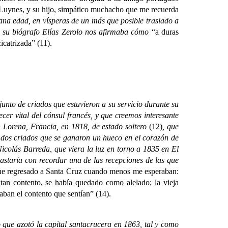
Luynes, y su hijo, simpático muchacho que me recuerda
rana edad, en vísperas de un más que posible traslado a
o, su biógrafo Elías Zerolo nos afirmaba cómo
“a duras
icatrizada” (11).
unto de criados que estuvieron a su servicio durante su
cer vital del cónsul francés, y que creemos interesante
 Lorena, Francia, en 1818, de estado soltero
(12)
, que
 dos criados que se ganaron un hueco en el corazón de
Nicolás Barreda, que viera la luz en torno a 1835 en El
staría con recordar una de las recepciones de las que
he regresado a Santa Cruz cuando menos me esperaban:
tan contento, se había quedado como alelado; la vieja
ban el contento que sentían” (14).
ue azotó la capital santacrucera en 1863, tal y como