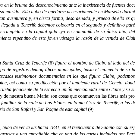
n la bruma del desconocimiento ante la inexistencia de fuentes docu
 su marido. Ella hubo de quedarse necesariamente en Marsella durant
tan aventurera y, en cierta forma, desordenada, y prueba de ello es q
 llegada a Tenerife debemos colocarla en el segundo y definitivo parén
nterrumpida en la capital gala -ya en compañía de su único hijo, de
iento repentino de este joven vástago la razón de la venida de Clai
Santa Cruz de Tenerife
(6)
figura el nombre de Claire al lado del de
ipo de registros demográficos municipales, hasta el momento de su fa
escasos testimonios documentales en los que figura Claire, podemos
oine, así como su predilección por el ambiente rural de Geneto, dond
rueba fehaciente de la estrecha unión mencionada entre Claire y su s
 y de nuestra buena María: son cosas que conmueven las fibras más pr
o familiar de la calle de Las Flores, en Santa Cruz de Tenerife, a las
rio de San Rafael y San Roque de esta capital
(9).
o de ver la luz hacia 1831, en el reencuentro de Sabino con su espo
racias a una entrañable cita en una de las cartas incluidas por Ber