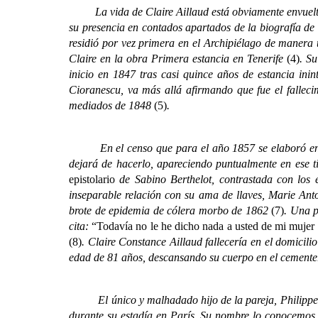
La vida de Claire Aillaud está obviamente envuelta e
su presencia en contados apartados de la biografía de
residió por vez primera en el Archipiélago de manera 
Claire en la obra Primera estancia en Tenerife
(4)
. Su
inicio en 1847 tras casi quince años de estancia ini
Cioranescu, va más allá afirmando que fue el fallecim
mediados de 1848
(5)
.
En el censo que para el año 1857 se elaboró en 
dejará de hacerlo, apareciendo puntualmente en ese t
epistolario
de Sabino Berthelot, contrastada con los 
inseparable relación con su ama de llaves, Marie Ant
brote de epidemia de cólera morbo de 1862
(7)
. Una p
cita:
“Todavía no le he dicho nada a usted de mi mujer
(8)
. Claire Constance Aillaud fallecería en el domicili
edad de 81 años, descansando su cuerpo en el cemente
El único y malhadado hijo de la pareja, Philippe, hub
durante su estadía en París. Su nombre lo conocemos g