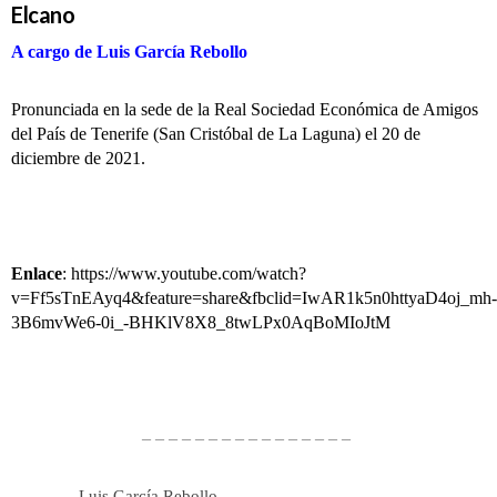
Elcano
A cargo de Luis García Rebollo
Pronunciada en la sede de la Real Sociedad Económica de Amigos
del País de Tenerife (San Cristóbal de La Laguna) el 20 de
diciembre de 2021.
Enlace
:
https://www.youtube.com/watch?
v=Ff5sTnEAyq4&feature=share&fbclid=IwAR1k5n0httyaD4oj_mh-
3B6mvWe6-0i_-BHKlV8X8_8twLPx0AqBoMIoJtM
– – – – – – – – – – – – – – – –
Luis García Rebollo