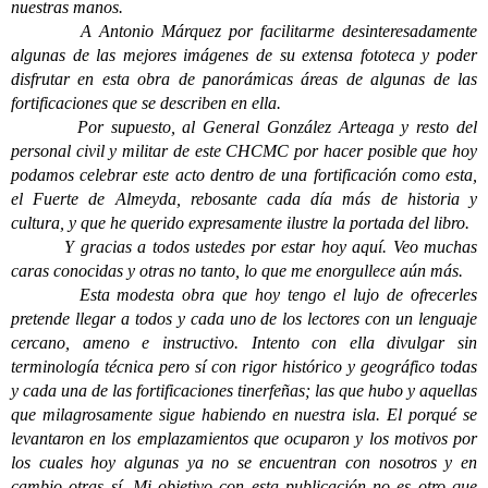
nuestras manos.
A Antonio Márquez por facilitarme desinteresadamente
algunas de las mejores imágenes de su extensa fototeca y poder
disfrutar en esta obra de panorámicas áreas de algunas de las
fortificaciones que se describen en ella.
Por supuesto, al General González Arteaga y resto del
personal civil y militar de este CHCMC por hacer posible que hoy
podamos celebrar este acto dentro de una fortificación como esta,
el Fuerte de Almeyda, rebosante cada día más de historia y
cultura, y que he querido expresamente ilustre la portada del libro.
Y gracias a todos ustedes por estar hoy aquí. Veo muchas
caras conocidas y otras no tanto, lo que me enorgullece aún más.
Esta modesta obra que hoy tengo el lujo de ofrecerles
pretende llegar a todos y cada uno de los lectores con un lenguaje
cercano, ameno e instructivo. Intento con ella divulgar sin
terminología técnica pero sí con rigor histórico y geográfico todas
y cada una de las fortificaciones tinerfeñas; las que hubo y aquellas
que milagrosamente sigue habiendo en nuestra isla. El porqué se
levantaron en los emplazamientos que ocuparon y los motivos por
los cuales hoy algunas ya no se encuentran con nosotros y en
cambio otras sí. Mi objetivo con esta publicación no es otro que