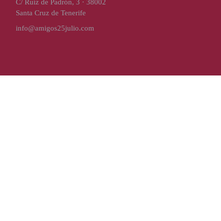
C/ Ruíz de Padrón, 3 · 38002
Santa Cruz de Tenerife
info@amigos25julio.com