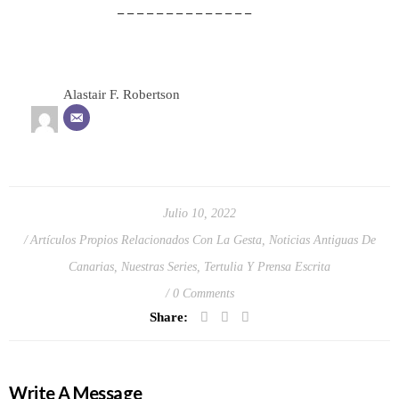
– – – – – – – – – – – – – –
Alastair F. Robertson
Julio 10, 2022
Artículos Propios Relacionados Con La Gesta
,
Noticias Antiguas De
Canarias
,
Nuestras Series
,
Tertulia Y Prensa Escrita
0 Comments
Share:
Write A Message