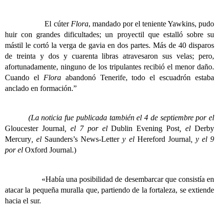
El cúter
Flora
, mandado por el teniente Yawkins, pudo
huir con grandes dificultades;
un proyectil que estalló sobre su
mástil le cortó la verga de gavia en dos partes. Más de 40 disparos
de treinta y dos y cuarenta libras atravesaron sus velas; pero,
afortunadamente, ninguno de los tripulantes recibió el menor daño.
Cuando el
Flora
abandonó Tenerife, todo el escuadrón estaba
anclado en formación.”
(La noticia fue publicada también el 4 de septiembre por el
Gloucester Journal
, el 7 por el
Dublin Evening Post
, el
Derby
Mercury
, el
Saunders’s News-Letter
y el
Hereford Journal
, y el 9
por el
Oxford Journal.)
«Había
una posibilidad de desembarcar que consistía en
atacar la pequeña muralla que, partiendo de la fortaleza, se extiende
hacia el sur.