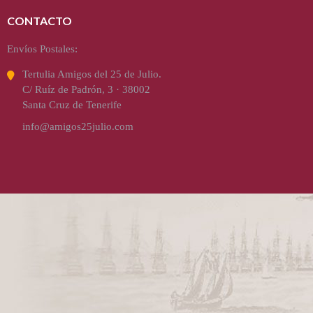
CONTACTO
Envíos Postales:
Tertulia Amigos del 25 de Julio.
C/ Ruíz de Padrón, 3 · 38002
Santa Cruz de Tenerife
info@amigos25julio.com