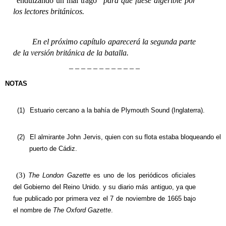
“endulzando un mal trago”
para que fuese digerible por
los lectores británicos.
En el próximo capítulo aparecerá la segunda parte
de la versión británica de la batalla.
– – – – – – – – – – – –
NOTAS
(1)
Estuario cercano a la bahía de Plymouth Sound (Inglaterra).
(2)
El almirante John Jervis, quien con su flota estaba bloqueando el
puerto de Cádiz.
(3)
The London Gazette
es uno de los
periódicos
oficiales
del
Gobierno del Reino Unido
. y su diario más antiguo, ya que
fue publicado por primera vez el
7 de noviembre
de
1665
bajo
el nombre de
The Oxford Gazette
.