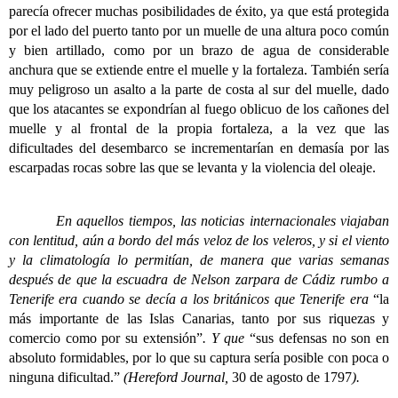
parecía ofrecer muchas posibilidades de éxito, ya que está protegida
por el lado del puerto tanto por un muelle de una altura poco común
y bien artillado, como por un brazo de agua de considerable
anchura que se extiende entre el muelle y la fortaleza. También sería
muy peligroso un asalto a la parte de costa al sur del muelle, dado
que los atacantes se expondrían al fuego oblicuo de los cañones del
muelle y al frontal de la propia fortaleza, a la vez que las
dificultades del desembarco se incrementarían en demasía por las
escarpadas rocas sobre las que se levanta y la violencia del oleaje.
En aquellos tiempos, las noticias internacionales viajaban
con lentitud, aún a bordo del más veloz de los veleros, y si el viento
y la climatología lo permitían, de manera que varias semanas
después de que la escuadra de Nelson zarpara de Cádiz rumbo a
Tenerife era cuando se decía a los británicos que Tenerife era
“la
más importante de las Islas Canarias, tanto por sus riquezas y
comercio como por su extensión”
. Y que
“sus defensas no son en
absoluto formidables, por lo que su captura sería posible con poca o
ninguna dificultad.”
(Hereford Journal,
30 de agosto de 1797
).