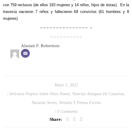
con 759 reclusos (de ellos 193 mujeres y 14 niños, hijos de éstas). En la
travesía nacieron 7 niños y fallecieron 69 convictos (61 hombres y 8
mujeres)
– – – – – – – – – – – – – – – –
– – – – – – – – – –
Alastair F. Robertson
Mayo 1, 2022
Artículos Propios Sobre Otros Temas
,
Noticias Antiguas De Canarias
,
Nuestras Series
,
Tertulia Y Prensa Escrita
0 Comments
Share: