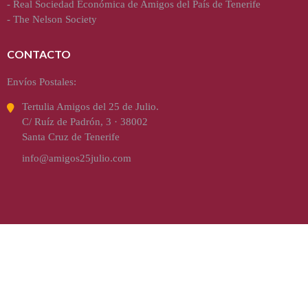
-
Real Sociedad Económica de Amigos del País de Tenerife
-
The Nelson Society
CONTACTO
Envíos Postales:
Tertulia Amigos del 25 de Julio.
C/ Ruíz de Padrón, 3 · 38002
Santa Cruz de Tenerife
info@amigos25julio.com