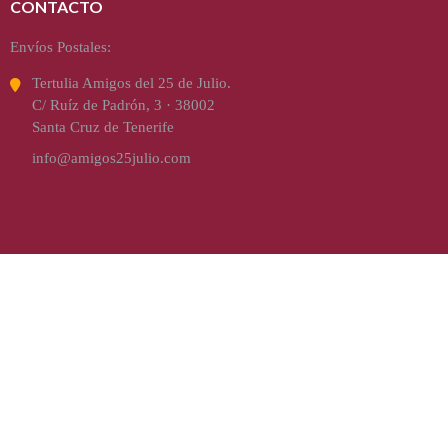
CONTACTO
Envíos Postales:
Tertulia Amigos del 25 de Julio.
C/ Ruíz de Padrón, 3 · 38002
Santa Cruz de Tenerife
info@amigos25julio.com