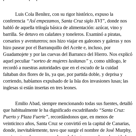
Luis Cola Benítez, con su rigor histórico, expuso la
conferencia
“Así empezamos, Santa Cruz siglo XVI”
, donde nos
habló de aquella trilogía básica de alimentación: azúcar, vino y
barrilla. Se detuvo en calafates y toneleros. Examinó a piratas,
corsarios y aventureros; nos hizo viajar en galeones y galeras y nos
hizo pasear por el Barranquillo del Aceite e, incluso, por
Guadamojete y por las cuevas del Barranco del Hierro. Nos explicó
aquel peculiar
“sorteo de mujeres lusitanas”
y, como ultílogo, le
recordó a nuestras autoridades que en el escudo de la cuidad
faltaban dos flores de lis, ya que, por partida doble, y deprisa y
corriendo, habíamos expulsado de la Isla dos invasiones lusas; las
inglesas si están insertas en tres leones.
Emilio Abad, siempre mencionando todas sus fuentes, detalló
que habitualmente le ha dignificado escudriñando
“Santa Cruz:
Puerto y Plaza Fuerte”
, recordándonos que, en menos de
veinticinco años, Santa Cruz se convirtió en la capital de Canarias,
donde, inevitablemente, tuvo que surgir el nombre de José Murphy,