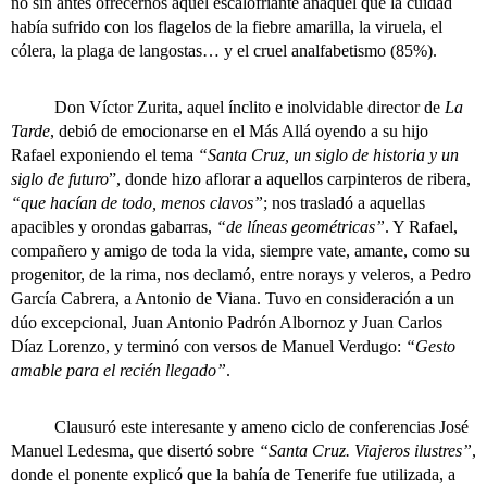
no sin antes ofrecernos aquel escalofriante anaquel que la cuidad
había sufrido con los flagelos de la fiebre amarilla, la viruela, el
cólera, la plaga de langostas… y el cruel analfabetismo (85%).
Don Víctor Zurita, aquel ínclito e inolvidable director de
La
Tarde
, debió de emocionarse en el Más Allá oyendo a su hijo
Rafael exponiendo el tema
“Santa Cruz, un siglo de historia y un
siglo de futuro
”, donde hizo aflorar a aquellos carpinteros de ribera,
“que hacían de todo, menos clavos”
; nos trasladó a aquellas
apacibles y orondas gabarras,
“de líneas geométricas”
. Y Rafael,
compañero y amigo de toda la vida, siempre vate, amante, como su
progenitor, de la rima, nos declamó, entre norays y veleros, a Pedro
García Cabrera, a Antonio de Viana. Tuvo en consideración a un
dúo excepcional, Juan Antonio Padrón Albornoz y Juan Carlos
Díaz Lorenzo, y terminó con versos de Manuel Verdugo:
“Gesto
amable para el recién llegado”
.
Clausuró este interesante y ameno ciclo de conferencias José
Manuel Ledesma, que disertó sobre
“Santa Cruz. Viajeros ilustres”
,
donde el ponente explicó que la bahía de Tenerife fue utilizada, a