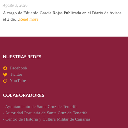
Agosto 3, 2026
A cargo de Eduardo García Rojas Publicada en el Diario de Avisos
el 2 de…
Read more
NUESTRAS REDES
Facebook
Twitter
YouTube
COLABORADORES
-
Ayuntamiento de Santa Cruz de Tenerife
-
Autoridad Portuaria de Santa Cruz de Tenerife
-
Centro de Historia y Cultura Militar de Canarias