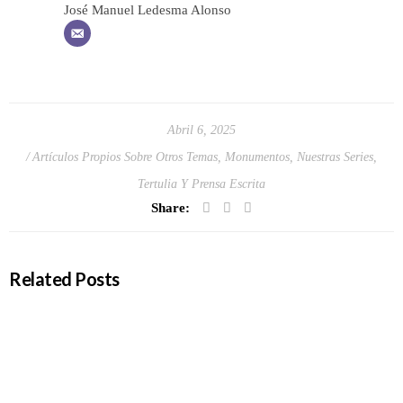
José Manuel Ledesma Alonso
Abril 6, 2025
Artículos Propios Sobre Otros Temas
,
Monumentos
,
Nuestras Series
,
Tertulia Y Prensa Escrita
Share:
Related Posts